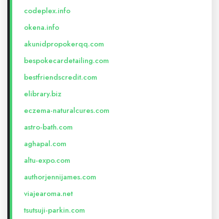
codeplex.info
okena.info
akunidpropokerqq.com
bespokecardetailing.com
bestfriendscredit.com
elibrary.biz
eczema-naturalcures.com
astro-bath.com
aghapal.com
altu-expo.com
authorjennijames.com
viajearoma.net
tsutsuji-parkin.com