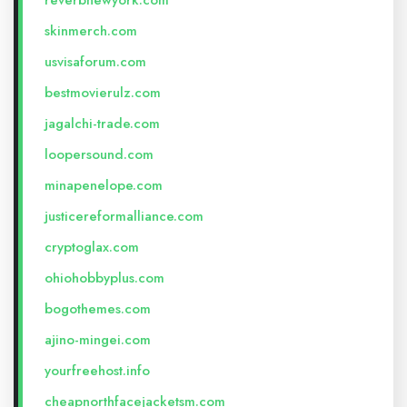
reverbnewyork.com
skinmerch.com
usvisaforum.com
bestmovierulz.com
jagalchi-trade.com
loopersound.com
minapenelope.com
justicereformalliance.com
cryptoglax.com
ohiohobbyplus.com
bogothemes.com
ajino-mingei.com
yourfreehost.info
cheapnorthfacejacketsm.com