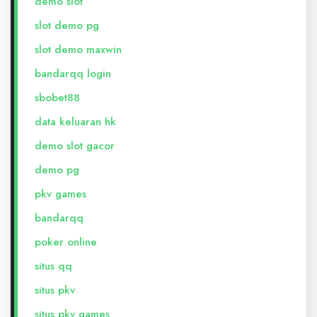
demo slot
slot demo pg
slot demo maxwin
bandarqq login
sbobet88
data keluaran hk
demo slot gacor
demo pg
pkv games
bandarqq
poker online
situs qq
situs pkv
situs pkv games