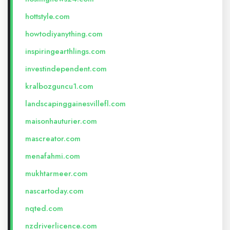
hottstyle.com
howtodiyanything.com
inspiringearthlings.com
investindependent.com
kralbozguncu1.com
landscapinggainesvillefl.com
maisonhauturier.com
mascreator.com
menafahmi.com
mukhtarmeer.com
nascartoday.com
nqted.com
nzdriverlicence.com