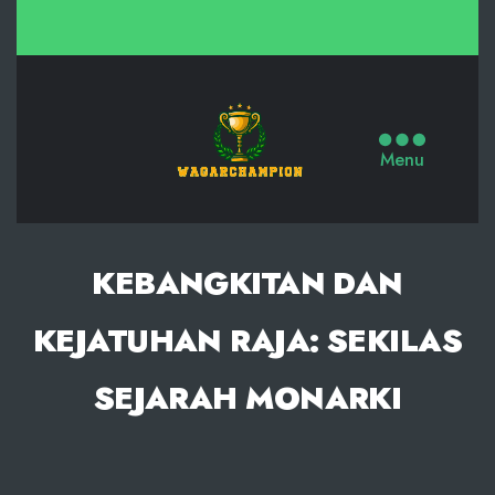
Slot
Mahjong
Menu
Ways
X500,
Slot
KEBANGKITAN DAN
Gacor
KEJATUHAN RAJA: SEKILAS
Malam
Ini
SEJARAH MONARKI
dengan
RTP
Tinggi