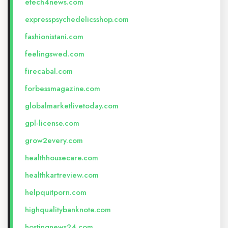
etech4news.com
expresspsychedelicsshop.com
fashionistani.com
feelingswed.com
firecabal.com
forbessmagazine.com
globalmarketlivetoday.com
gpl-license.com
grow2every.com
healthhousecare.com
healthkartreview.com
helpquitporn.com
highqualitybanknote.com
hostingnews24.com