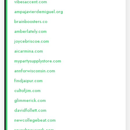
vibesaccent.com
ampajavierdemiguel.org
brainboosters.co
amberlately.com
joycebriscoe.com
aicarmina.com
mypartysupplystore.com
annforwisconsin.com
findjaipur.com
cultofjim.com
glimmerick.com
davidfollett.com
newcollegebeat.com