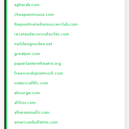
agharab.com
cheapammousa.com
thepositiveladiessoccerclub.com
recetasdecocinafaciles.com
naildesignsidea.net
greatpai.com
paperlanterntheatre.org
freeworshipnetwork.com
watercraftllc.com
abourge.com
afiliixs.com
alharammallz.com
americanbulletins.com