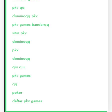
pkv qq
dominoqq pkv
pkv games bandarqq
situs pkv
dominoqq
pkv
dominoqq
qiu qiu
pkv games
qq
poker
daftar pkv games