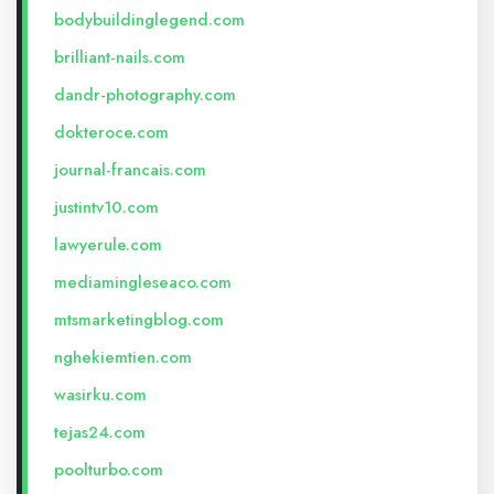
bodybuildinglegend.com
brilliant-nails.com
dandr-photography.com
dokteroce.com
journal-francais.com
justintv10.com
lawyerule.com
mediamingleseaco.com
mtsmarketingblog.com
nghekiemtien.com
wasirku.com
tejas24.com
poolturbo.com