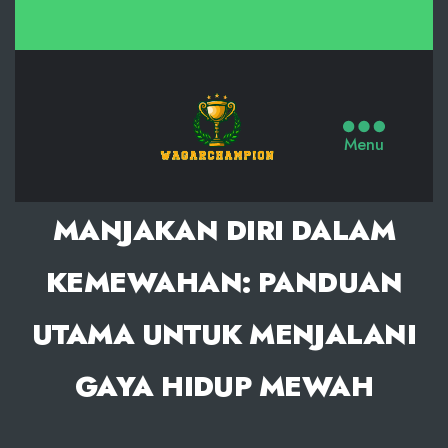
Slot
Mahjong
Menu
Ways
X500,
MANJAKAN DIRI DALAM
Slot
Gacor
KEMEWAHAN: PANDUAN
Malam
UTAMA UNTUK MENJALANI
Ini
dengan
GAYA HIDUP MEWAH
RTP
Tinggi