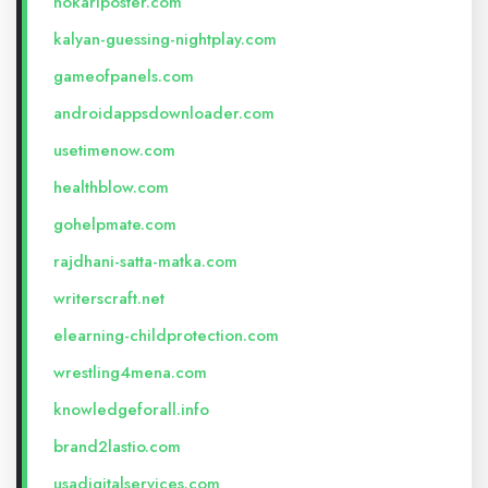
nokariposter.com
kalyan-guessing-nightplay.com
gameofpanels.com
androidappsdownloader.com
usetimenow.com
healthblow.com
gohelpmate.com
rajdhani-satta-matka.com
writerscraft.net
elearning-childprotection.com
wrestling4mena.com
knowledgeforall.info
brand2lastio.com
usadigitalservices.com