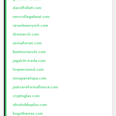
davidfollett.com
newcollegebeat.com
reverbnewyork.com
skinmerch.com
usvisaforum.com
bestmovierulz.com
jagalchi-trade.com
loopersound.com
minapenelope.com
justicereformalliance.com
cryptoglax.com
ohiohobbyplus.com
bogothemes.com