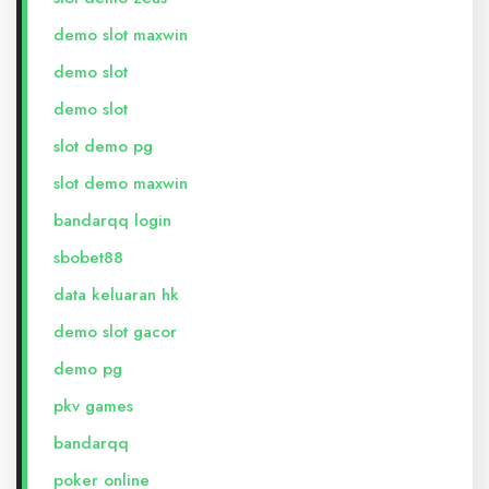
demo slot maxwin
demo slot
demo slot
slot demo pg
slot demo maxwin
bandarqq login
sbobet88
data keluaran hk
demo slot gacor
demo pg
pkv games
bandarqq
poker online