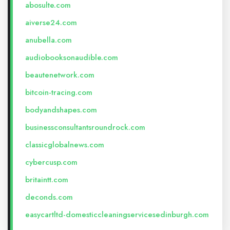
abosulte.com
aiverse24.com
anubella.com
audiobooksonaudible.com
beautenetwork.com
bitcoin-tracing.com
bodyandshapes.com
businessconsultantsroundrock.com
classicglobalnews.com
cybercusp.com
britaintt.com
deconds.com
easycartltd-domesticcleaningservicesedinburgh.com