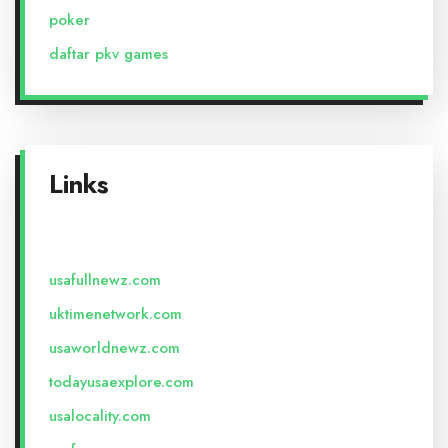
poker
daftar pkv games
Links
usafullnewz.com
uktimenetwork.com
usaworldnewz.com
todayusaexplore.com
usalocality.com