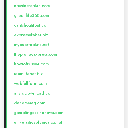
nbusinessplan.com
greenlife360.com
cantshoutitout.com
expressufabet.biz
mypuertoplata.net
thepioneerxpress.com
howtofixissue.com
teamufabet.biz
webfullform.com
allviddownload.com
decorsmag.com
gamblingcasinonews.com
universitiesofamerica.net