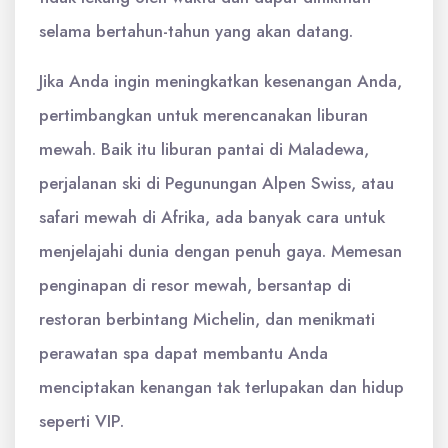
selama bertahun-tahun yang akan datang.
Jika Anda ingin meningkatkan kesenangan Anda,
pertimbangkan untuk merencanakan liburan
mewah. Baik itu liburan pantai di Maladewa,
perjalanan ski di Pegunungan Alpen Swiss, atau
safari mewah di Afrika, ada banyak cara untuk
menjelajahi dunia dengan penuh gaya. Memesan
penginapan di resor mewah, bersantap di
restoran berbintang Michelin, dan menikmati
perawatan spa dapat membantu Anda
menciptakan kenangan tak terlupakan dan hidup
seperti VIP.