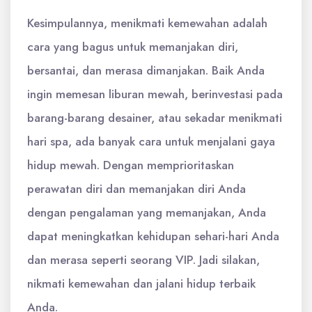
Kesimpulannya, menikmati kemewahan adalah
cara yang bagus untuk memanjakan diri,
bersantai, dan merasa dimanjakan. Baik Anda
ingin memesan liburan mewah, berinvestasi pada
barang-barang desainer, atau sekadar menikmati
hari spa, ada banyak cara untuk menjalani gaya
hidup mewah. Dengan memprioritaskan
perawatan diri dan memanjakan diri Anda
dengan pengalaman yang memanjakan, Anda
dapat meningkatkan kehidupan sehari-hari Anda
dan merasa seperti seorang VIP. Jadi silakan,
nikmati kemewahan dan jalani hidup terbaik
Anda.