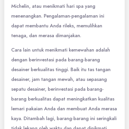
Michelin, atau menikmati hari spa yang
menenangkan. Pengalaman-pengalaman ini
dapat membantu Anda rileks, memulihkan
tenaga, dan merasa dimanjakan.
Cara lain untuk menikmati kemewahan adalah
dengan berinvestasi pada barang-barang
desainer berkualitas tinggi. Baik itu tas tangan
desainer, jam tangan mewah, atau sepasang
sepatu desainer, berinvestasi pada barang-
barang berkualitas dapat meningkatkan kualitas
lemari pakaian Anda dan membuat Anda merasa
kaya. Ditambah lagi, barang-barang ini seringkali
tidak lekang oleh waktu dan dapat dinikmati