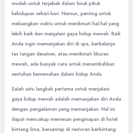
mudah untuk terjebak dalam hiruk pikuk
kehidupan sehari-hari. Namun, penting untuk
meluangkan waktu untuk menikmati hal-hal yang
lebih baik dan menjalani gaya hidup mewah. Baik
Anda ingin memanjakan diri di spa, berbelanja
tas tangan desainer, atau menikmati liburan
mewah, ada banyak cara untuk menambahkan
sentuhan kemewahan dalam hidup Anda.
Salah satu langkah pertama untuk menjalani
gaya hidup mewah adalah memanjakan diri Anda
dengan pengalaman yang memanjakan. Hal ini
dapat mencakup memesan penginapan di hotel
bintang lima, bersantap di restoran berbintang