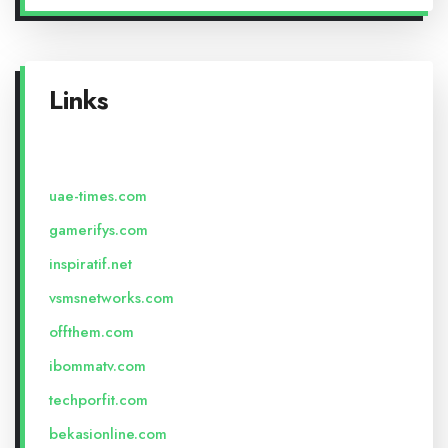
Links
uae-times.com
gamerifys.com
inspiratif.net
vsmsnetworks.com
offthem.com
ibommatv.com
techporfit.com
bekasionline.com