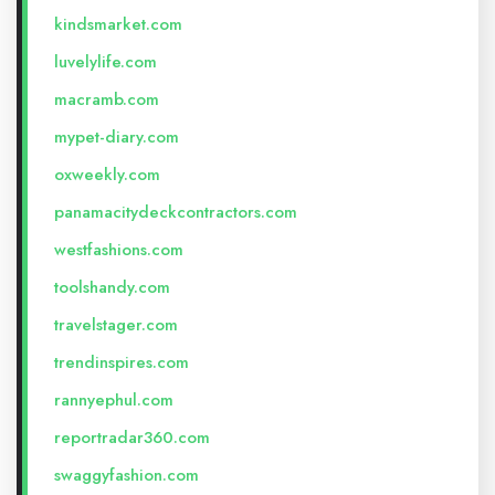
kindsmarket.com
luvelylife.com
macramb.com
mypet-diary.com
oxweekly.com
panamacitydeckcontractors.com
westfashions.com
toolshandy.com
travelstager.com
trendinspires.com
rannyephul.com
reportradar360.com
swaggyfashion.com