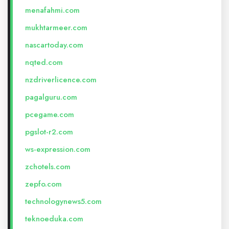
menafahmi.com
mukhtarmeer.com
nascartoday.com
nqted.com
nzdriverlicence.com
pagalguru.com
pcegame.com
pgslot-r2.com
ws-expression.com
zchotels.com
zepfo.com
technologynews5.com
teknoeduka.com