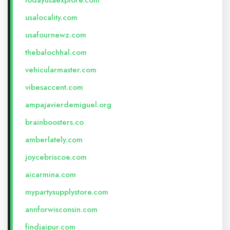
todayusaexplore.com
usalocality.com
usafournewz.com
thebalochhal.com
vehicularmaster.com
vibesaccent.com
ampajavierdemiguel.org
brainboosters.co
amberlately.com
joycebriscoe.com
aicarmina.com
mypartysupplystore.com
annforwisconsin.com
findjaipur.com