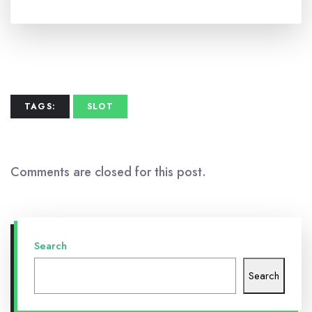
TAGS:
SLOT
Comments are closed for this post.
Search
Search