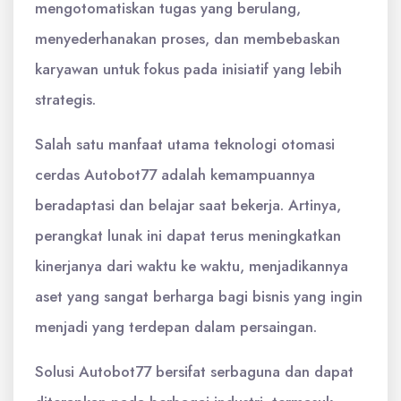
mengotomatiskan tugas yang berulang,
menyederhanakan proses, dan membebaskan
karyawan untuk fokus pada inisiatif yang lebih
strategis.
Salah satu manfaat utama teknologi otomasi
cerdas Autobot77 adalah kemampuannya
beradaptasi dan belajar saat bekerja. Artinya,
perangkat lunak ini dapat terus meningkatkan
kinerjanya dari waktu ke waktu, menjadikannya
aset yang sangat berharga bagi bisnis yang ingin
menjadi yang terdepan dalam persaingan.
Solusi Autobot77 bersifat serbaguna dan dapat