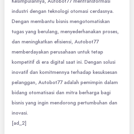
Kesimpulannya, Autobot77 mentransformasi
industri dengan teknologi otomasi cerdasnya.
Dengan membantu bisnis mengotomatiskan
tugas yang berulang, menyederhanakan proses,
dan meningkatkan efisiensi, Autobot77
memberdayakan perusahaan untuk tetap
kompetitif di era digital saat ini. Dengan solusi
inovatif dan komitmennya terhadap kesuksesan
pelanggan, Autobot77 adalah pemimpin dalam
bidang otomatisasi dan mitra berharga bagi
bisnis yang ingin mendorong pertumbuhan dan
inovasi.
[ad_2]