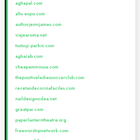
aghapal.com
altu-expo.com
authorjennijames.com
viajearoma.net
tsutsuji-parkin.com
agharab.com
cheapammousa.com
thepositiveladiessoccerclub.com
recetasdecocinafaciles.com
naildesignsidea.net
greatpai.com
paperlanterntheatre.org
freeworshipnetwork.com