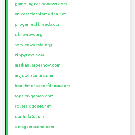
gamblingcasinonews.com
universitiesofamerica.net
progameofbrands.com
qbreview.org
servicewueste.org
zippyrevs.com
matkanumbernow.com
myjobcirculars.com
healthmoreoverfitness.com
topslotxgames.com
routerloggnet.net
dantella6.com
slotsgamesone.com