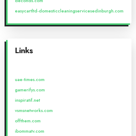
deconds.com
easycartltd-domesticcleaningservicesedinburgh.com
Links
uae-times.com
gamerifys.com
inspiratif.net
vsmsnetworks.com
offthem.com
ibommatv.com