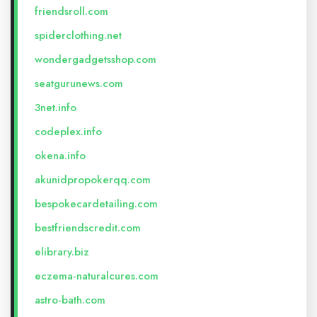
friendsroll.com
spiderclothing.net
wondergadgetsshop.com
seatgurunews.com
3net.info
codeplex.info
okena.info
akunidpropokerqq.com
bespokecardetailing.com
bestfriendscredit.com
elibrary.biz
eczema-naturalcures.com
astro-bath.com