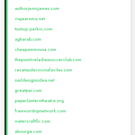
authorjennijames.com
viajearoma.net
tsutsuji-parkin.com
agharab.com
cheapammousa.com
thepositiveladiessoccerclub.com
recetasdecocinafaciles.com
naildesignsidea.net
greatpai.com
paperlanterntheatre.org
freeworshipnetwork.com
watercraftllc.com
abourge.com