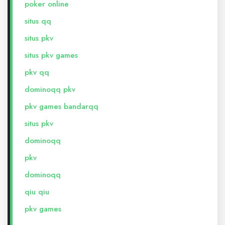
poker online
situs qq
situs pkv
situs pkv games
pkv qq
dominoqq pkv
pkv games bandarqq
situs pkv
dominoqq
pkv
dominoqq
qiu qiu
pkv games