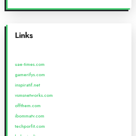
Links
uae-times.com
gamerifys.com
inspiratif.net
vsmsnetworks.com
offthem.com
ibommatv.com
techporfit.com