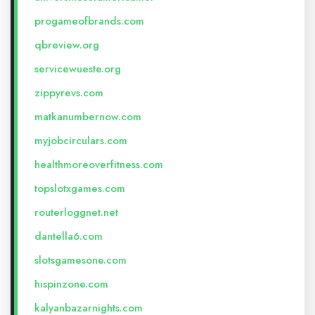
progameofbrands.com
qbreview.org
servicewueste.org
zippyrevs.com
matkanumbernow.com
myjobcirculars.com
healthmoreoverfitness.com
topslotxgames.com
routerloggnet.net
dantella6.com
slotsgamesone.com
hispinzone.com
kalyanbazarnights.com