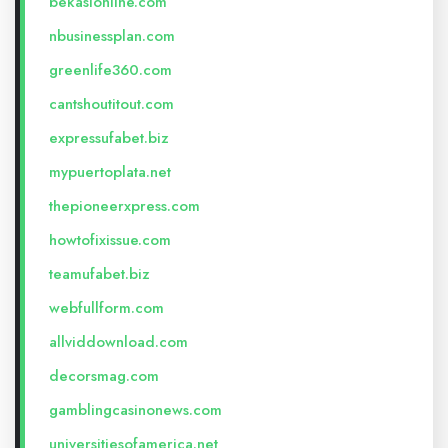
bekasionline.com
nbusinessplan.com
greenlife360.com
cantshoutitout.com
expressufabet.biz
mypuertoplata.net
thepioneerxpress.com
howtofixissue.com
teamufabet.biz
webfullform.com
allviddownload.com
decorsmag.com
gamblingcasinonews.com
universitiesofamerica.net