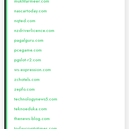
mukhtarmeer.com
nascartoday.com
nqted.com
nzdriverlicence.com
pagalguru.com
pcegame.com
pgslot-r2.com
ws-expression.com
zchotels.com
zepfo.com
technologynews5.com
teknoeduka.com
thenews-blog.com
todaycryptotimes.com