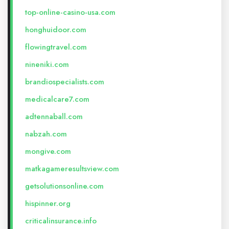
top-online-casino-usa.com
honghuidoor.com
flowingtravel.com
nineniki.com
brandiospecialists.com
medicalcare7.com
adtennaball.com
nabzah.com
mongive.com
matkagameresultsview.com
getsolutionsonline.com
hispinner.org
criticalinsurance.info