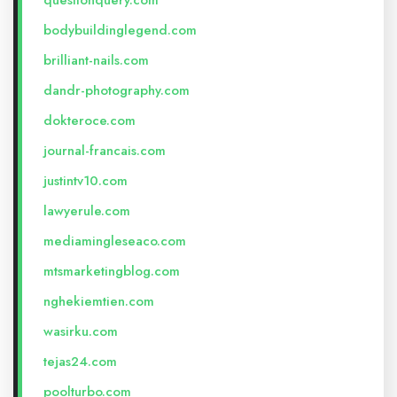
questionquery.com
bodybuildinglegend.com
brilliant-nails.com
dandr-photography.com
dokteroce.com
journal-francais.com
justintv10.com
lawyerule.com
mediamingleseaco.com
mtsmarketingblog.com
nghekiemtien.com
wasirku.com
tejas24.com
poolturbo.com