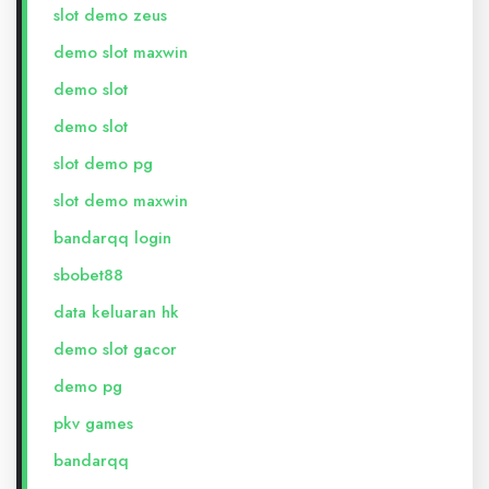
slot demo zeus
demo slot maxwin
demo slot
demo slot
slot demo pg
slot demo maxwin
bandarqq login
sbobet88
data keluaran hk
demo slot gacor
demo pg
pkv games
bandarqq