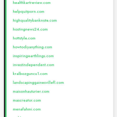
healthkartreview.com
helpquitporn.com
highqualitybanknote.com
hostingnews24.com
hottstyle.com
howtodiyanything.com
inspiringearthlings.com
investindependent.com
kralbozguncu1.com
landscapinggainesvillefl.com
maisonhauturier.com
mascreator.com
menafahmi.com