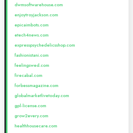
dwmsoftwarehouse.com
enjoytroyjackson.com
epicaimbots.com
etech4news.com
expresspsychedelicsshop.com
fashionistani.com
feelingswed.com
firecabal.com
forbessmagazine.com
globalmarketlivetoday.com
gpl-license.com
grow2every.com
healthhousecare.com