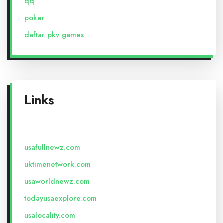
qq
poker
daftar pkv games
Links
usafullnewz.com
uktimenetwork.com
usaworldnewz.com
todayusaexplore.com
usalocality.com