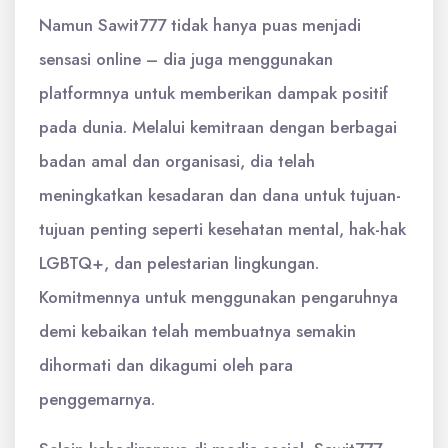
Namun Sawit777 tidak hanya puas menjadi
sensasi online – dia juga menggunakan
platformnya untuk memberikan dampak positif
pada dunia. Melalui kemitraan dengan berbagai
badan amal dan organisasi, dia telah
meningkatkan kesadaran dan dana untuk tujuan-
tujuan penting seperti kesehatan mental, hak-hak
LGBTQ+, dan pelestarian lingkungan.
Komitmennya untuk menggunakan pengaruhnya
demi kebaikan telah membuatnya semakin
dihormati dan dikagumi oleh para
penggemarnya.