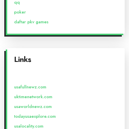
qq
poker
daftar pkv games
Links
usafullnewz.com
uktimenetwork.com
usaworldnewz.com
todayusaexplore.com
usalocality.com