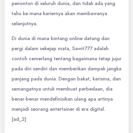
penonton di seluruh dunia, dan tidak ada yang
tahu ke mana kariernya akan membawanya
selanjutnya.
Di dunia di mana bintang online datang dan
pergi dalam sekejap mata, Sawit777 adalah
contoh cemerlang tentang bagaimana tetap jujur
​​pada diri sendiri dan memberikan dampak jangka
panjang pada dunia. Dengan bakat, karisma, dan
semangatnya untuk membuat perbedaan, dia
benar-benar mendefinisikan ulang apa artinya
menjadi seorang entertainer di era digital.
[ad_2]