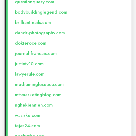
questionquery.com
bodybuildinglegend.com
brilliant-nails.com
dandr-photography.com
dokteroce.com
journal-francais.com
justintv10.com
lawyerule.com
mediamingleseaco.com
mtsmarketingblog.com
nghekiemtien.com
wasirku.com
tejas24.com