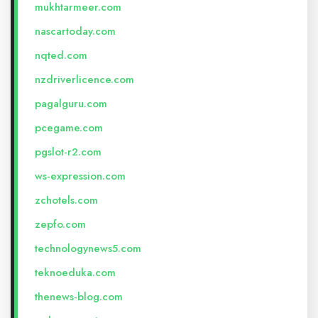
mukhtarmeer.com
nascartoday.com
nqted.com
nzdriverlicence.com
pagalguru.com
pcegame.com
pgslot-r2.com
ws-expression.com
zchotels.com
zepfo.com
technologynews5.com
teknoeduka.com
thenews-blog.com