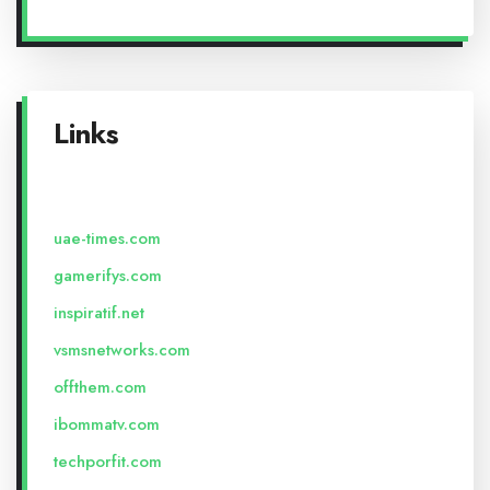
Links
uae-times.com
gamerifys.com
inspiratif.net
vsmsnetworks.com
offthem.com
ibommatv.com
techporfit.com