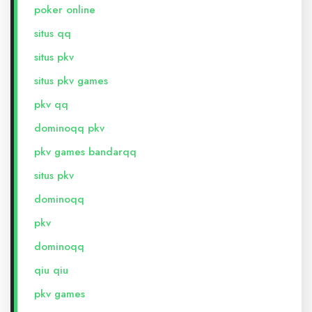
poker online
situs qq
situs pkv
situs pkv games
pkv qq
dominoqq pkv
pkv games bandarqq
situs pkv
dominoqq
pkv
dominoqq
qiu qiu
pkv games