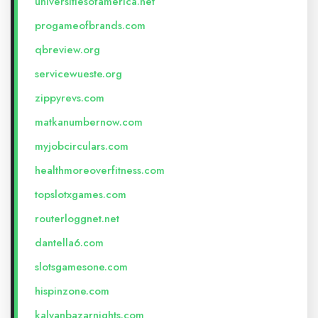
universitiesofamerica.net
progameofbrands.com
qbreview.org
servicewueste.org
zippyrevs.com
matkanumbernow.com
myjobcirculars.com
healthmoreoverfitness.com
topslotxgames.com
routerloggnet.net
dantella6.com
slotsgamesone.com
hispinzone.com
kalyanbazarnights.com