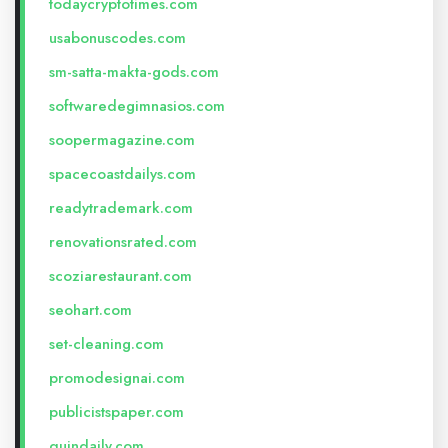
todaycryptotimes.com
usabonuscodes.com
sm-satta-makta-gods.com
softwaredegimnasios.com
soopermagazine.com
spacecoastdailys.com
readytrademark.com
renovationsrated.com
scoziarestaurant.com
seohart.com
set-cleaning.com
promodesignai.com
publicistspaper.com
quindaily.com