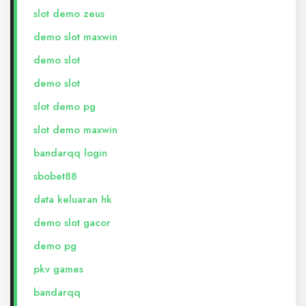
slot demo zeus
demo slot maxwin
demo slot
demo slot
slot demo pg
slot demo maxwin
bandarqq login
sbobet88
data keluaran hk
demo slot gacor
demo pg
pkv games
bandarqq