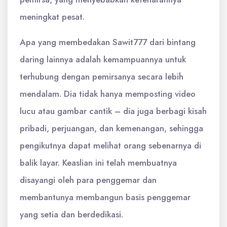
meningkat pesat.
Apa yang membedakan Sawit777 dari bintang
daring lainnya adalah kemampuannya untuk
terhubung dengan pemirsanya secara lebih
mendalam. Dia tidak hanya memposting video
lucu atau gambar cantik – dia juga berbagi kisah
pribadi, perjuangan, dan kemenangan, sehingga
pengikutnya dapat melihat orang sebenarnya di
balik layar. Keaslian ini telah membuatnya
disayangi oleh para penggemar dan
membantunya membangun basis penggemar
yang setia dan berdedikasi.