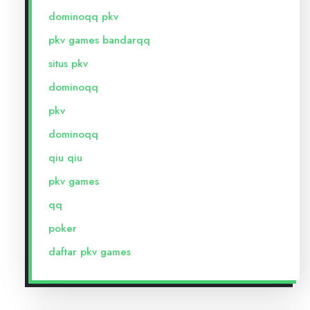
dominoqq pkv
pkv games bandarqq
situs pkv
dominoqq
pkv
dominoqq
qiu qiu
pkv games
qq
poker
daftar pkv games