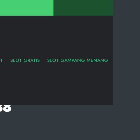
OT
SLOT GRATIS
SLOT GAMPANG MENANG
UNTUN ANDA
38