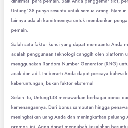
dinikmati para pemain. Baik Anda penggemar slot, pe
Untung138 punya sesuatu untuk semua orang. Namun 
lainnya adalah komitmennya untuk memberikan penga
pemain.
Salah satu faktor kunci yang dapat membantu Anda 
adalah penggunaan teknologi canggih oleh platform 
menggunakan Random Number Generator (RNG) untuk 
acak dan adil. Ini berarti Anda dapat percaya bahw
keberuntungan, bukan faktor eksternal.
Selain itu, Untung138 menawarkan berbagai bonus 
kemenangannya. Dari bonus sambutan hingga penawar
meningkatkan uang Anda dan meningkatkan peluang 
promosi ini, Anda dapat mengubah kekalahan berunt