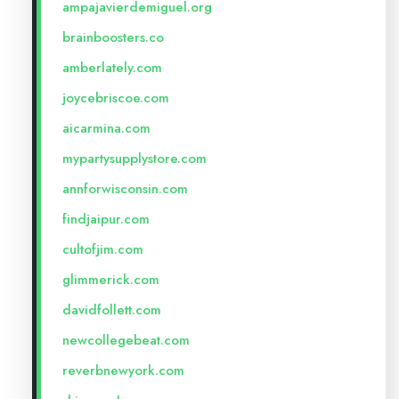
ampajavierdemiguel.org
brainboosters.co
amberlately.com
joycebriscoe.com
aicarmina.com
mypartysupplystore.com
annforwisconsin.com
findjaipur.com
cultofjim.com
glimmerick.com
davidfollett.com
newcollegebeat.com
reverbnewyork.com