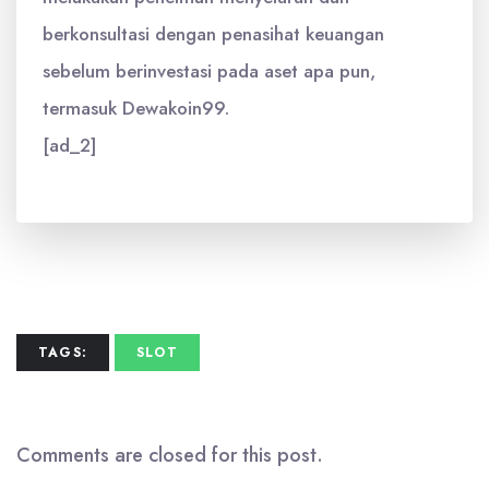
berkonsultasi dengan penasihat keuangan
sebelum berinvestasi pada aset apa pun,
termasuk Dewakoin99.
[ad_2]
TAGS:
SLOT
Comments are closed for this post.