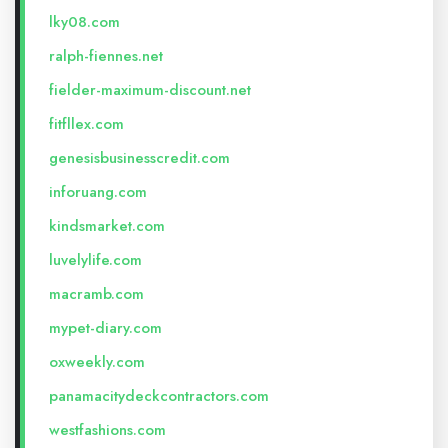
lky08.com
ralph-fiennes.net
fielder-maximum-discount.net
fitfllex.com
genesisbusinesscredit.com
inforuang.com
kindsmarket.com
luvelylife.com
macramb.com
mypet-diary.com
oxweekly.com
panamacitydeckcontractors.com
westfashions.com