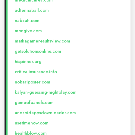
medicalcare7.com
adtennaball.com
nabzah.com
mongive.com
matkagameresultsview.com
getsolutionsonline.com
hispinner.org
criticalinsurance.info
nokariposter.com
kalyan-guessing-nightplay.com
gameofpanels.com
androidappsdownloader.com
usetimenow.com
healthblow.com