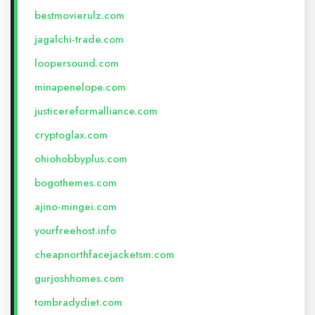
bestmovierulz.com
jagalchi-trade.com
loopersound.com
minapenelope.com
justicereformalliance.com
cryptoglax.com
ohiohobbyplus.com
bogothemes.com
ajino-mingei.com
yourfreehost.info
cheapnorthfacejacketsm.com
gurjoshhomes.com
tombradydiet.com