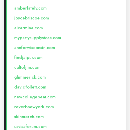
amberlately.com
joycebriscoe.com
aicarmina.com
mypartysupplystore.com
annforwisconsin.com
findjaipur.com
cultofjim.com
glimmerick.com
davidfollett.com
newcollegebeat.com
reverbnewyork.com
skinmerch.com
usvisaforum.com