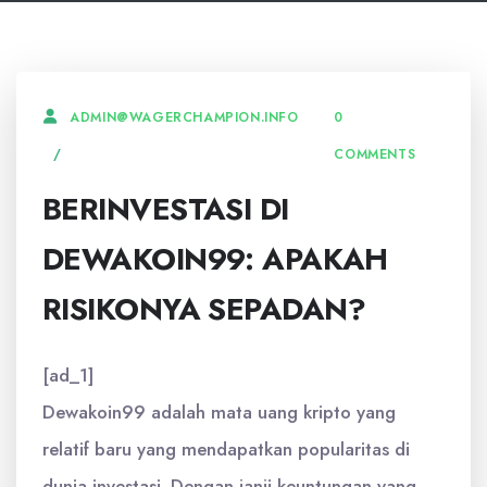
0
ADMIN@WAGERCHAMPION.INFO
COMMENTS
BERINVESTASI DI
DEWAKOIN99: APAKAH
RISIKONYA SEPADAN?
[ad_1]
Dewakoin99 adalah mata uang kripto yang
relatif baru yang mendapatkan popularitas di
dunia investasi. Dengan janji keuntungan yang