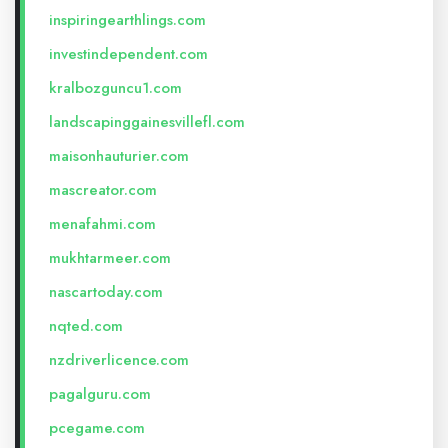
inspiringearthlings.com
investindependent.com
kralbozguncu1.com
landscapinggainesvillefl.com
maisonhauturier.com
mascreator.com
menafahmi.com
mukhtarmeer.com
nascartoday.com
nqted.com
nzdriverlicence.com
pagalguru.com
pcegame.com