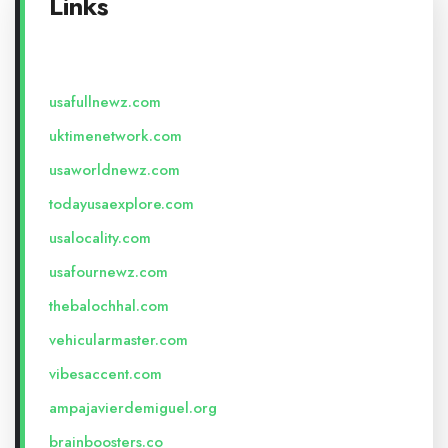
Links
usafullnewz.com
uktimenetwork.com
usaworldnewz.com
todayusaexplore.com
usalocality.com
usafournewz.com
thebalochhal.com
vehicularmaster.com
vibesaccent.com
ampajavierdemiguel.org
brainboosters.co