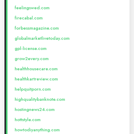
feelingswed.com
firecabal.com
forbessmagazine.com
globalmarketlivetoday.com
gpl-license.com
grow2every.com
healthhousecare.com
healthkartreview.com
helpquitporn.com
highqualitybanknote.com
hostingnews24.com
hottstyle.com
howtodiyanything.com