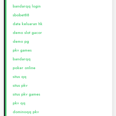
bandarqq login
sbobet88
data keluaran hk
demo slot gacor
demo pg
pkv games
bandarqq
poker online
situs qq
situs pkv
situs pkv games
pkv qq
dominoqq pkv