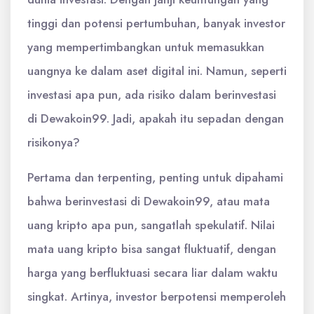
tinggi dan potensi pertumbuhan, banyak investor
yang mempertimbangkan untuk memasukkan
uangnya ke dalam aset digital ini. Namun, seperti
investasi apa pun, ada risiko dalam berinvestasi
di Dewakoin99. Jadi, apakah itu sepadan dengan
risikonya?
Pertama dan terpenting, penting untuk dipahami
bahwa berinvestasi di Dewakoin99, atau mata
uang kripto apa pun, sangatlah spekulatif. Nilai
mata uang kripto bisa sangat fluktuatif, dengan
harga yang berfluktuasi secara liar dalam waktu
singkat. Artinya, investor berpotensi memperoleh