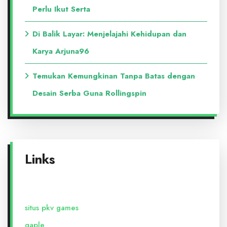
Perlu Ikut Serta
Di Balik Layar: Menjelajahi Kehidupan dan
Karya Arjuna96
Temukan Kemungkinan Tanpa Batas dengan
Desain Serba Guna Rollingspin
Links
situs pkv games
gaple