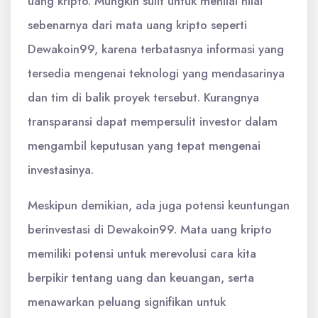
uang kripto. Mungkin sulit untuk menilai nilai
sebenarnya dari mata uang kripto seperti
Dewakoin99, karena terbatasnya informasi yang
tersedia mengenai teknologi yang mendasarinya
dan tim di balik proyek tersebut. Kurangnya
transparansi dapat mempersulit investor dalam
mengambil keputusan yang tepat mengenai
investasinya.
Meskipun demikian, ada juga potensi keuntungan
berinvestasi di Dewakoin99. Mata uang kripto
memiliki potensi untuk merevolusi cara kita
berpikir tentang uang dan keuangan, serta
menawarkan peluang signifikan untuk