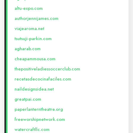
altu-expo.com
authorjennijames.com
viajearoma.net
tsutsuji-parkin.com
agharab.com
cheapammousa.com
thepositiveladiessoccerclub.com
recetasdecocinafaciles.com
naildesignsidea.net
greatpai.com
paperlanterntheatre.org
freeworshipnetwork.com
watercraftllc.com