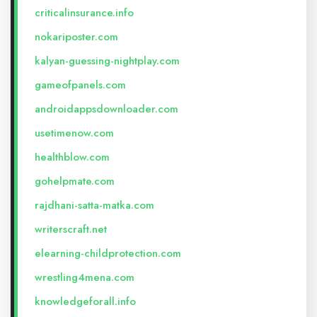
criticalinsurance.info
nokariposter.com
kalyan-guessing-nightplay.com
gameofpanels.com
androidappsdownloader.com
usetimenow.com
healthblow.com
gohelpmate.com
rajdhani-satta-matka.com
writerscraft.net
elearning-childprotection.com
wrestling4mena.com
knowledgeforall.info