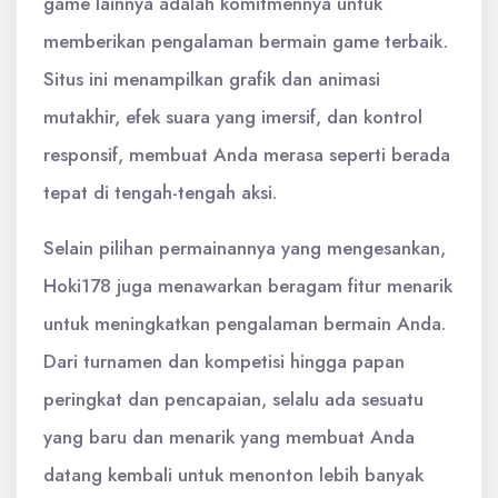
game lainnya adalah komitmennya untuk
memberikan pengalaman bermain game terbaik.
Situs ini menampilkan grafik dan animasi
mutakhir, efek suara yang imersif, dan kontrol
responsif, membuat Anda merasa seperti berada
tepat di tengah-tengah aksi.
Selain pilihan permainannya yang mengesankan,
Hoki178 juga menawarkan beragam fitur menarik
untuk meningkatkan pengalaman bermain Anda.
Dari turnamen dan kompetisi hingga papan
peringkat dan pencapaian, selalu ada sesuatu
yang baru dan menarik yang membuat Anda
datang kembali untuk menonton lebih banyak