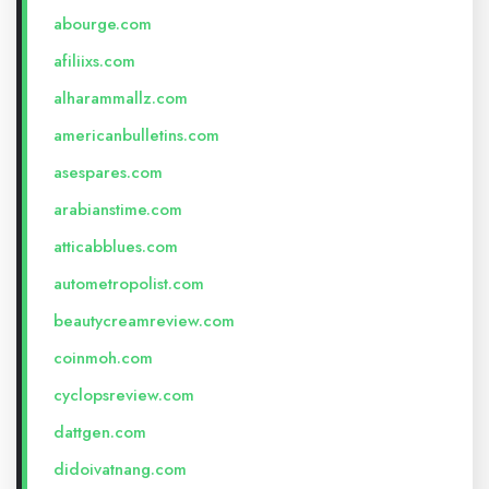
abourge.com
afiliixs.com
alharammallz.com
americanbulletins.com
asespares.com
arabianstime.com
atticabblues.com
autometropolist.com
beautycreamreview.com
coinmoh.com
cyclopsreview.com
dattgen.com
didoivatnang.com