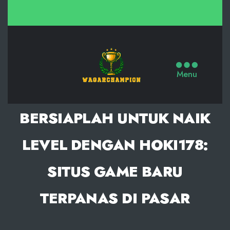
Slot
Mahjong
Menu
Ways
X500,
BERSIAPLAH UNTUK NAIK
Slot
Gacor
LEVEL DENGAN HOKI178:
Malam
SITUS GAME BARU
Ini
dengan
TERPANAS DI PASAR
RTP
Tinggi