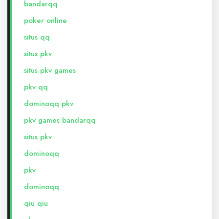
bandarqq
poker online
situs qq
situs pkv
situs pkv games
pkv qq
dominoqq pkv
pkv games bandarqq
situs pkv
dominoqq
pkv
dominoqq
qiu qiu