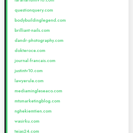
taraftariumtv10.com
questionquery.com
bodybuildinglegend.com
brilliant-nails.com
dandr-photography.com
dokteroce.com
journal-francais.com
justintv10.com
lawyerule.com
mediamingleseaco.com
mtsmarketingblog.com
nghekiemtien.com
wasirku.com
tejas24.com