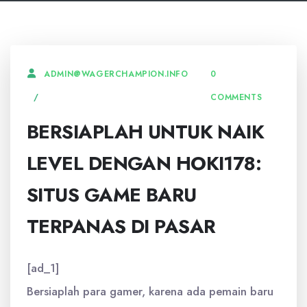
0
ADMIN@WAGERCHAMPION.INFO
COMMENTS
BERSIAPLAH UNTUK NAIK
LEVEL DENGAN HOKI178:
SITUS GAME BARU
TERPANAS DI PASAR
[ad_1]
Bersiaplah para gamer, karena ada pemain baru