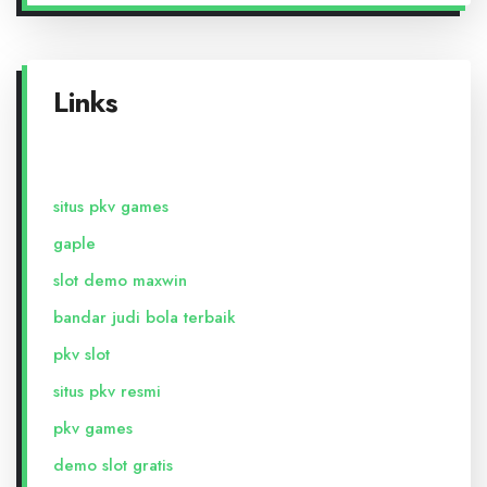
Links
situs pkv games
gaple
slot demo maxwin
bandar judi bola terbaik
pkv slot
situs pkv resmi
pkv games
demo slot gratis