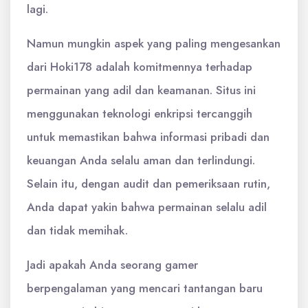
lagi.
Namun mungkin aspek yang paling mengesankan
dari Hoki178 adalah komitmennya terhadap
permainan yang adil dan keamanan. Situs ini
menggunakan teknologi enkripsi tercanggih
untuk memastikan bahwa informasi pribadi dan
keuangan Anda selalu aman dan terlindungi.
Selain itu, dengan audit dan pemeriksaan rutin,
Anda dapat yakin bahwa permainan selalu adil
dan tidak memihak.
Jadi apakah Anda seorang gamer
berpengalaman yang mencari tantangan baru