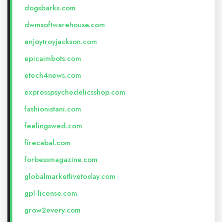
dogsbarks.com
dwmsoftwarehouse.com
enjoytroyjackson.com
epicaimbots.com
etech4news.com
expresspsychedelicsshop.com
fashionistani.com
feelingswed.com
firecabal.com
forbessmagazine.com
globalmarketlivetoday.com
gpl-license.com
grow2every.com