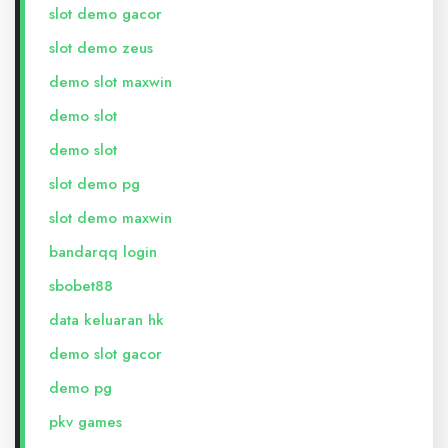
slot demo gacor
slot demo zeus
demo slot maxwin
demo slot
demo slot
slot demo pg
slot demo maxwin
bandarqq login
sbobet88
data keluaran hk
demo slot gacor
demo pg
pkv games