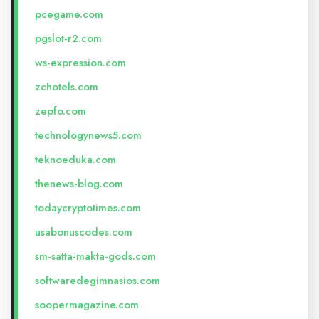
pcegame.com
pgslot-r2.com
ws-expression.com
zchotels.com
zepfo.com
technologynews5.com
teknoeduka.com
thenews-blog.com
todaycryptotimes.com
usabonuscodes.com
sm-satta-makta-gods.com
softwaredegimnasios.com
soopermagazine.com