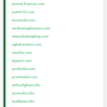
journal-francais.com
justintv10.com
lawyerule.com
mediamingleseaco.com
mtsmarketingblog.com
nghekiemtien.com
wasirku.com
tejas24.com
poolturbo.com
prachestait.com
artforafghans.info
airvendio.info
healthexe.info