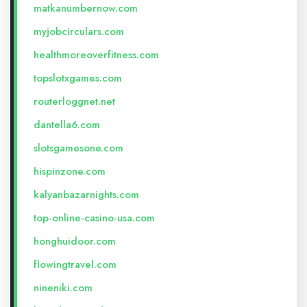
matkanumbernow.com
myjobcirculars.com
healthmoreoverfitness.com
topslotxgames.com
routerloggnet.net
dantella6.com
slotsgamesone.com
hispinzone.com
kalyanbazarnights.com
top-online-casino-usa.com
honghuidoor.com
flowingtravel.com
nineniki.com