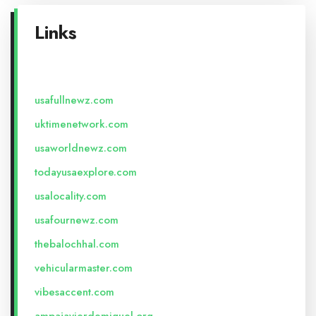
Links
usafullnewz.com
uktimenetwork.com
usaworldnewz.com
todayusaexplore.com
usalocality.com
usafournewz.com
thebalochhal.com
vehicularmaster.com
vibesaccent.com