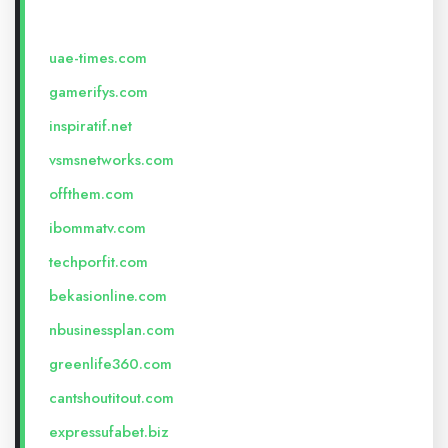
uae-times.com
gamerifys.com
inspiratif.net
vsmsnetworks.com
offthem.com
ibommatv.com
techporfit.com
bekasionline.com
nbusinessplan.com
greenlife360.com
cantshoutitout.com
expressufabet.biz