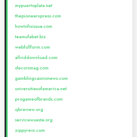
mypuertoplata.net
thepioneerxpress.com
howtofixissue.com
teamufabet.biz
webfullform.com
allviddownload.com
decorsmag.com
gamblingcasinonews.com
universitiesofamerica.net
progameofbrands.com
qbreview.org
servicewueste.org
zippyrevs.com