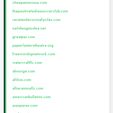
cheapammousa.com
thepositiveladiessoccerclub.com
recetasdecocinafaciles.com
naildesignsidea.net
greatpai.com
paperlanterntheatre.org
freeworshipnetwork.com
watercraftllc.com
abourge.com
afiliixs.com
alharammallz.com
americanbulletins.com
asespares.com