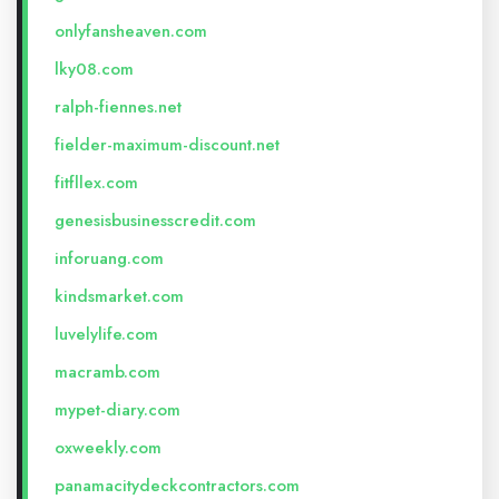
onlyfansheaven.com
lky08.com
ralph-fiennes.net
fielder-maximum-discount.net
fitfllex.com
genesisbusinesscredit.com
inforuang.com
kindsmarket.com
luvelylife.com
macramb.com
mypet-diary.com
oxweekly.com
panamacitydeckcontractors.com