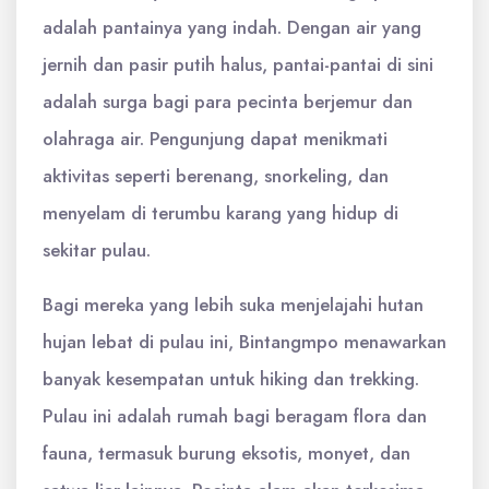
adalah pantainya yang indah. Dengan air yang
jernih dan pasir putih halus, pantai-pantai di sini
adalah surga bagi para pecinta berjemur dan
olahraga air. Pengunjung dapat menikmati
aktivitas seperti berenang, snorkeling, dan
menyelam di terumbu karang yang hidup di
sekitar pulau.
Bagi mereka yang lebih suka menjelajahi hutan
hujan lebat di pulau ini, Bintangmpo menawarkan
banyak kesempatan untuk hiking dan trekking.
Pulau ini adalah rumah bagi beragam flora dan
fauna, termasuk burung eksotis, monyet, dan