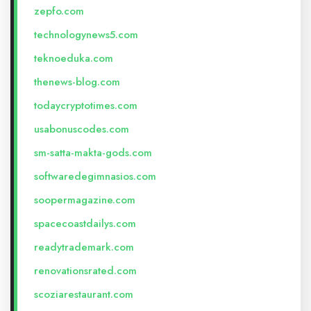
zepfo.com
technologynews5.com
teknoeduka.com
thenews-blog.com
todaycryptotimes.com
usabonuscodes.com
sm-satta-makta-gods.com
softwaredegimnasios.com
soopermagazine.com
spacecoastdailys.com
readytrademark.com
renovationsrated.com
scoziarestaurant.com