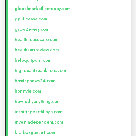
globalmarketlivetoday.com
gpl-license.com
grow2every.com
healthhousecare.com
healthkartreview.com
helpquitporn.com
highqualitybanknote.com
hostingnews24.com
hottstyle.com
howtodiyanything.com
inspiringearthlings.com
investindependent.com
kralbozguncu1.com