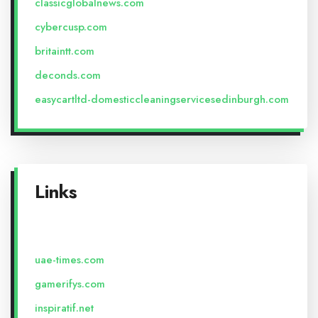
classicglobalnews.com
cybercusp.com
britaintt.com
deconds.com
easycartltd-domesticcleaningservicesedinburgh.com
Links
uae-times.com
gamerifys.com
inspiratif.net