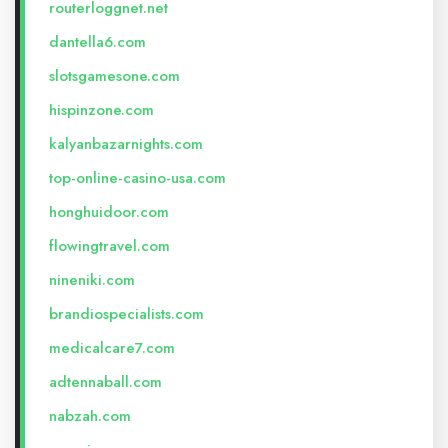
routerloggnet.net
dantella6.com
slotsgamesone.com
hispinzone.com
kalyanbazarnights.com
top-online-casino-usa.com
honghuidoor.com
flowingtravel.com
nineniki.com
brandiospecialists.com
medicalcare7.com
adtennaball.com
nabzah.com