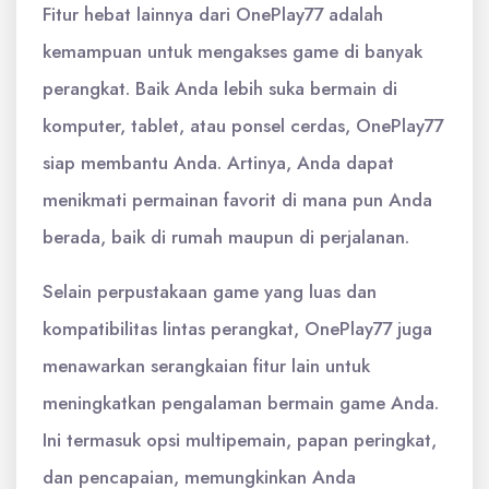
Fitur hebat lainnya dari OnePlay77 adalah
kemampuan untuk mengakses game di banyak
perangkat. Baik Anda lebih suka bermain di
komputer, tablet, atau ponsel cerdas, OnePlay77
siap membantu Anda. Artinya, Anda dapat
menikmati permainan favorit di mana pun Anda
berada, baik di rumah maupun di perjalanan.
Selain perpustakaan game yang luas dan
kompatibilitas lintas perangkat, OnePlay77 juga
menawarkan serangkaian fitur lain untuk
meningkatkan pengalaman bermain game Anda.
Ini termasuk opsi multipemain, papan peringkat,
dan pencapaian, memungkinkan Anda