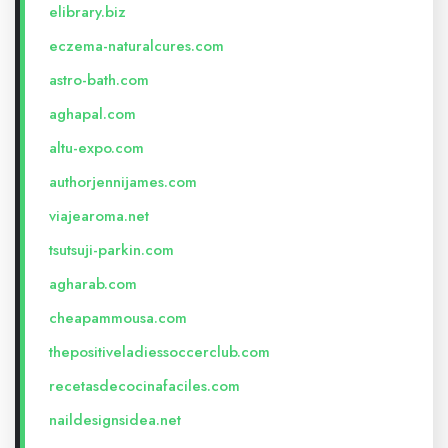
elibrary.biz
eczema-naturalcures.com
astro-bath.com
aghapal.com
altu-expo.com
authorjennijames.com
viajearoma.net
tsutsuji-parkin.com
agharab.com
cheapammousa.com
thepositiveladiessoccerclub.com
recetasdecocinafaciles.com
naildesignsidea.net