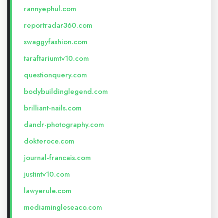
rannyephul.com
reportradar360.com
swaggyfashion.com
taraftariumtv10.com
questionquery.com
bodybuildinglegend.com
brilliant-nails.com
dandr-photography.com
dokteroce.com
journal-francais.com
justintv10.com
lawyerule.com
mediamingleseaco.com