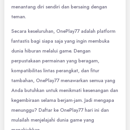
menantang diri sendiri dan bersaing dengan
teman.
Secara keseluruhan, OnePlay77 adalah platform
fantastis bagi siapa saja yang ingin membuka
dunia hiburan melalui game. Dengan
perpustakaan permainan yang beragam,
kompatibilitas lintas perangkat, dan fitur
tambahan, OnePlay77 menawarkan semua yang
Anda butuhkan untuk menikmati kesenangan dan
kegembiraan selama berjam-jam. Jadi mengapa
menunggu? Daftar ke OnePlay77 hari ini dan
mulailah menjelajahi dunia game yang
menakjubkan.