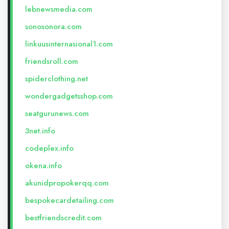
lebnewsmedia.com
sonosonora.com
linkuusinternasional1.com
friendsroll.com
spiderclothing.net
wondergadgetsshop.com
seatgurunews.com
3net.info
codeplex.info
okena.info
akunidpropokerqq.com
bespokecardetailing.com
bestfriendscredit.com