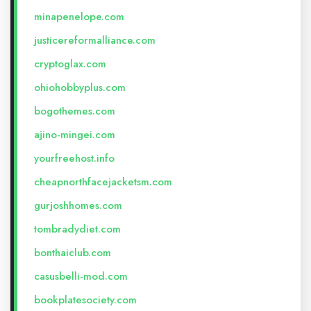
minapenelope.com
justicereformalliance.com
cryptoglax.com
ohiohobbyplus.com
bogothemes.com
ajino-mingei.com
yourfreehost.info
cheapnorthfacejacketsm.com
gurjoshhomes.com
tombradydiet.com
bonthaiclub.com
casusbelli-mod.com
bookplatesociety.com