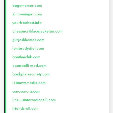
bogothemes.com
ajino-mingei.com
yourfreehost.info
cheapnorthfacejacketsm.com
gurjoshhomes.com
tombradydiet.com
bonthaiclub.com
casusbelli-mod.com
bookplatesociety.com
lebnewsmedia.com
sonosonora.com
linkuusinternasional1.com
friendsroll.com