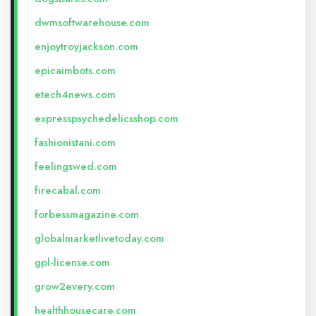
dwmsoftwarehouse.com
enjoytroyjackson.com
epicaimbots.com
etech4news.com
expresspsychedelicsshop.com
fashionistani.com
feelingswed.com
firecabal.com
forbessmagazine.com
globalmarketlivetoday.com
gpl-license.com
grow2every.com
healthhousecare.com