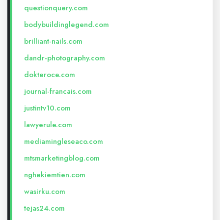
questionquery.com
bodybuildinglegend.com
brilliant-nails.com
dandr-photography.com
dokteroce.com
journal-francais.com
justintv10.com
lawyerule.com
mediamingleseaco.com
mtsmarketingblog.com
nghekiemtien.com
wasirku.com
tejas24.com