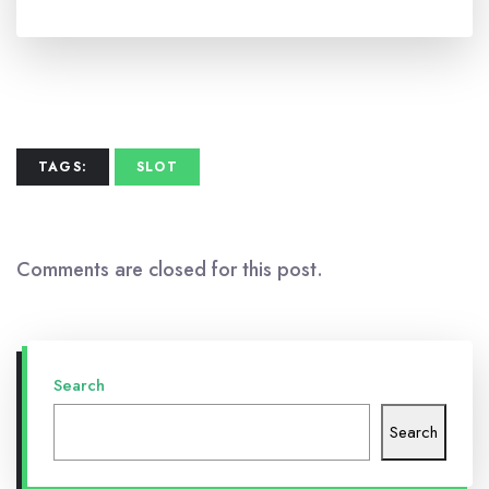
TAGS:
SLOT
Comments are closed for this post.
Search
Search