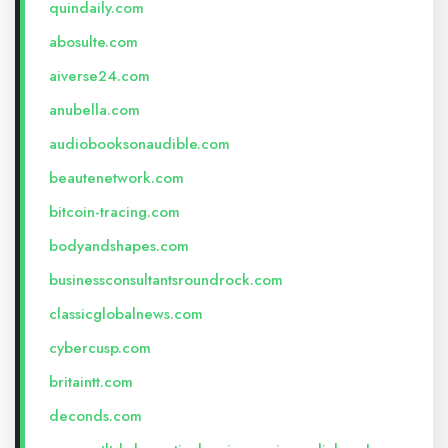
quindaily.com
abosulte.com
aiverse24.com
anubella.com
audiobooksonaudible.com
beautenetwork.com
bitcoin-tracing.com
bodyandshapes.com
businessconsultantsroundrock.com
classicglobalnews.com
cybercusp.com
britaintt.com
deconds.com