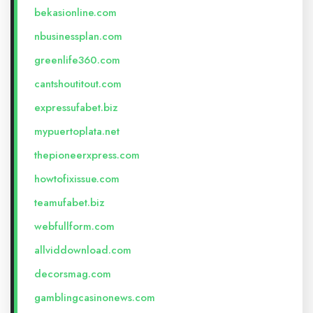
bekasionline.com
nbusinessplan.com
greenlife360.com
cantshoutitout.com
expressufabet.biz
mypuertoplata.net
thepioneerxpress.com
howtofixissue.com
teamufabet.biz
webfullform.com
allviddownload.com
decorsmag.com
gamblingcasinonews.com