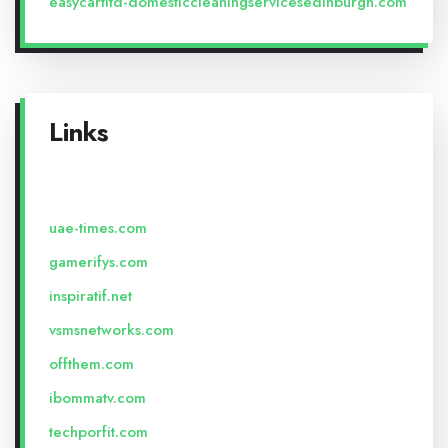
easycartltd-domesticcleaningservicesedinburgh.com
Links
uae-times.com
gamerifys.com
inspiratif.net
vsmsnetworks.com
offthem.com
ibommatv.com
techporfit.com