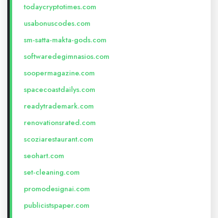
todaycryptotimes.com
usabonuscodes.com
sm-satta-makta-gods.com
softwaredegimnasios.com
soopermagazine.com
spacecoastdailys.com
readytrademark.com
renovationsrated.com
scoziarestaurant.com
seohart.com
set-cleaning.com
promodesignai.com
publicistspaper.com