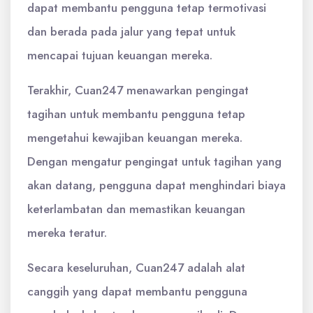
dapat membantu pengguna tetap termotivasi
dan berada pada jalur yang tepat untuk
mencapai tujuan keuangan mereka.
Terakhir, Cuan247 menawarkan pengingat
tagihan untuk membantu pengguna tetap
mengetahui kewajiban keuangan mereka.
Dengan mengatur pengingat untuk tagihan yang
akan datang, pengguna dapat menghindari biaya
keterlambatan dan memastikan keuangan
mereka teratur.
Secara keseluruhan, Cuan247 adalah alat
canggih yang dapat membantu pengguna