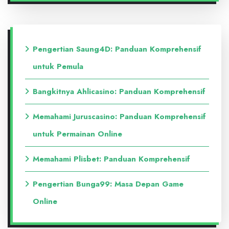
Pengertian Saung4D: Panduan Komprehensif
untuk Pemula
Bangkitnya Ahlicasino: Panduan Komprehensif
Memahami Juruscasino: Panduan Komprehensif
untuk Permainan Online
Memahami Plisbet: Panduan Komprehensif
Pengertian Bunga99: Masa Depan Game
Online