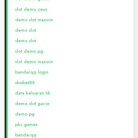
slot demo zeus
demo slot maxwin
demo slot
demo slot
slot demo pg
slot demo maxwin
bandarqq login
sbobet88
data keluaran hk
demo slot gacor
demo pg
pkv games
bandarqq