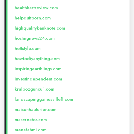
healthkartreview.com
helpquitporn.com
highqualitybanknote.com
hostingnews24.com
hottstyle.com
howtodiyanything.com
inspiringearthlings.com
investindependent.com
kralbozguncu1.com
landscapinggainesvillefl.com
maisonhauturier.com
mascreator.com
menafahmi.com