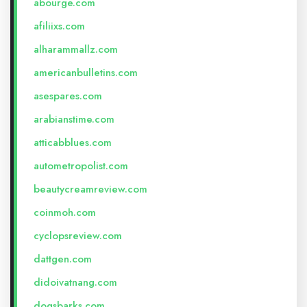
abourge.com
afiliixs.com
alharammallz.com
americanbulletins.com
asespares.com
arabianstime.com
atticabblues.com
autometropolist.com
beautycreamreview.com
coinmoh.com
cyclopsreview.com
dattgen.com
didoivatnang.com
dogsbarks.com