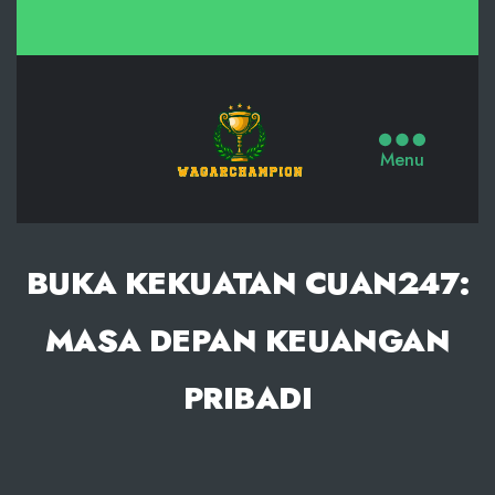
Slot
Mahjong
Menu
Ways
X500,
Slot
BUKA KEKUATAN CUAN247:
Gacor
MASA DEPAN KEUANGAN
Malam
Ini
PRIBADI
dengan
RTP
Tinggi