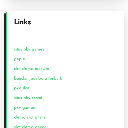
Links
situs pkv games
gaple
slot demo maxwin
bandar judi bola terbaik
pkv slot
situs pkv resmi
pkv games
demo slot gratis
slot demo gacor