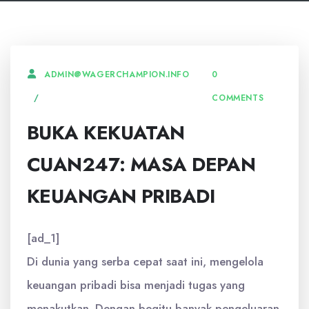
0
ADMIN@WAGERCHAMPION.INFO
COMMENTS
BUKA KEKUATAN
CUAN247: MASA DEPAN
KEUANGAN PRIBADI
[ad_1]
Di dunia yang serba cepat saat ini, mengelola
keuangan pribadi bisa menjadi tugas yang
menakutkan. Dengan begitu banyak pengeluaran