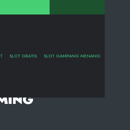
OT
SLOT GRATIS
SLOT GAMPANG MENANG
PERJALANAN
AMING