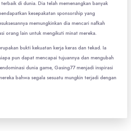
 terbaik di dunia. Dia telah memenangkan banyak
mendapatkan kesepakatan sponsorship yang
suksesannya memungkinkan dia mencari nafkah
i orang lain untuk mengikuti minat mereka.
rupakan bukti kekuatan kerja keras dan tekad. Ia
siapa pun dapat mencapai tujuannya dan mengubah
 mendominasi dunia game, Gasing77 menjadi inspirasi
ereka bahwa segala sesuatu mungkin terjadi dengan