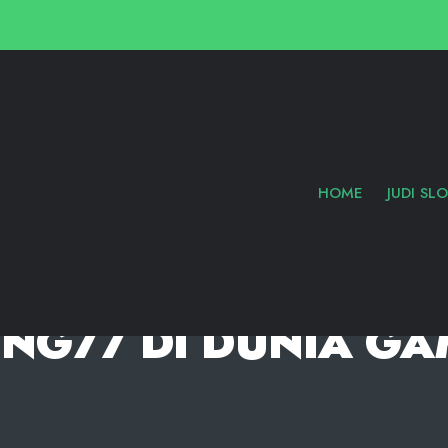
HOME
JUDI SL
IR MENJADI PRO: 
NG77 DI DUNIA G