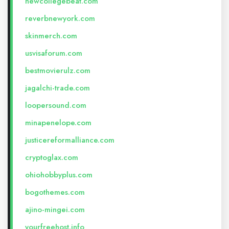
newcollegebeat.com
reverbnewyork.com
skinmerch.com
usvisaforum.com
bestmovierulz.com
jagalchi-trade.com
loopersound.com
minapenelope.com
justicereformalliance.com
cryptoglax.com
ohiohobbyplus.com
bogothemes.com
ajino-mingei.com
yourfreehost.info