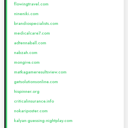
flowingtravel.com
nineniki.com
brandiospecialists.com
medicalcare7.com
adtennaball.com
nabzah.com
mongive.com
matkagameresultsview.com
getsolutionsonline.com
hispinner.org
criticalinsurance.info
nokariposter.com
kalyan-guessing-nightplay.com