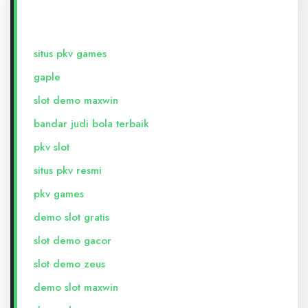
situs pkv games
gaple
slot demo maxwin
bandar judi bola terbaik
pkv slot
situs pkv resmi
pkv games
demo slot gratis
slot demo gacor
slot demo zeus
demo slot maxwin