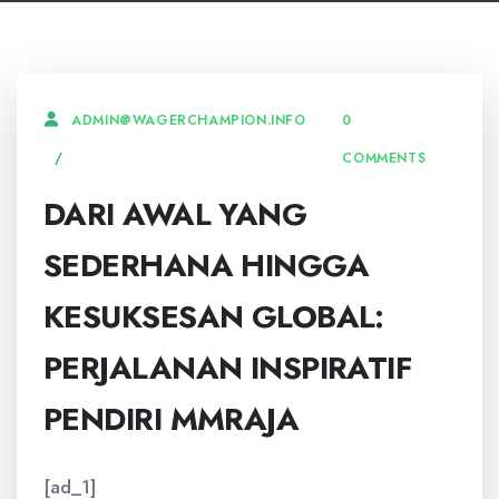
0
ADMIN@WAGERCHAMPION.INFO
COMMENTS
DARI AWAL YANG
SEDERHANA HINGGA
KESUKSESAN GLOBAL:
PERJALANAN INSPIRATIF
PENDIRI MMRAJA
[ad_1]