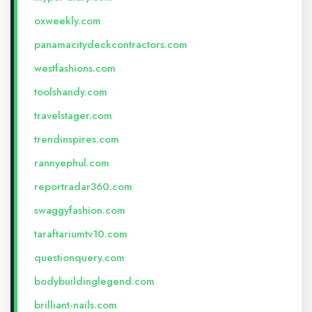
oxweekly.com
panamacitydeckcontractors.com
westfashions.com
toolshandy.com
travelstager.com
trendinspires.com
rannyephul.com
reportradar360.com
swaggyfashion.com
taraftariumtv10.com
questionquery.com
bodybuildinglegend.com
brilliant-nails.com