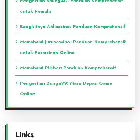
Pengertian Saung4D: Panduan Komprehensif
untuk Pemula
Bangkitnya Ahlicasino: Panduan Komprehensif
Memahami Juruscasino: Panduan Komprehensif
untuk Permainan Online
Memahami Plisbet: Panduan Komprehensif
Pengertian Bunga99: Masa Depan Game
Online
Links