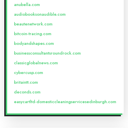
anubella.com
audiobooksonaudible.com
beautenetwork.com
bitcoin-tracing.com
bodyandshapes.com
businessconsultantsroundrock.com
classicglobalnews.com
cybercusp.com
britaintt.com
deconds.com
easycartltd-domesticcleaningservicesedinburgh.com