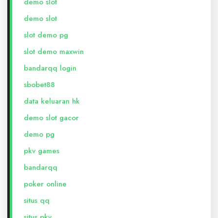
demo slot
demo slot
slot demo pg
slot demo maxwin
bandarqq login
sbobet88
data keluaran hk
demo slot gacor
demo pg
pkv games
bandarqq
poker online
situs qq
situs pkv