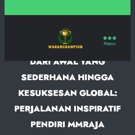
Slot
Mahjong
Menu
Ways
DARI AWAL YANG
X500,
Slot
SEDERHANA HINGGA
Gacor
KESUKSESAN GLOBAL:
Malam
Ini
PERJALANAN INSPIRATIF
dengan
RTP
PENDIRI MMRAJA
Tinggi