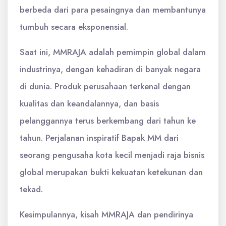
berbeda dari para pesaingnya dan membantunya
tumbuh secara eksponensial.
Saat ini, MMRAJA adalah pemimpin global dalam
industrinya, dengan kehadiran di banyak negara
di dunia. Produk perusahaan terkenal dengan
kualitas dan keandalannya, dan basis
pelanggannya terus berkembang dari tahun ke
tahun. Perjalanan inspiratif Bapak MM dari
seorang pengusaha kota kecil menjadi raja bisnis
global merupakan bukti kekuatan ketekunan dan
tekad.
Kesimpulannya, kisah MMRAJA dan pendirinya