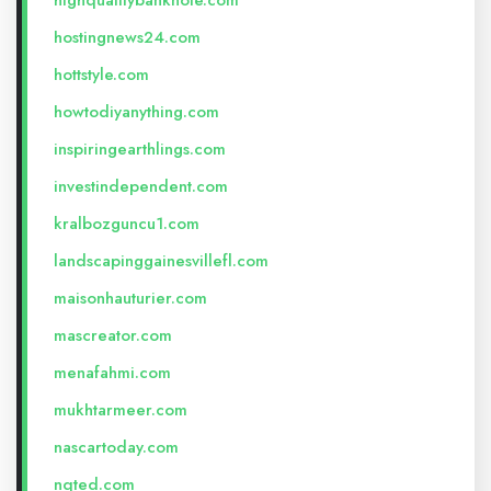
highqualitybanknote.com
hostingnews24.com
hottstyle.com
howtodiyanything.com
inspiringearthlings.com
investindependent.com
kralbozguncu1.com
landscapinggainesvillefl.com
maisonhauturier.com
mascreator.com
menafahmi.com
mukhtarmeer.com
nascartoday.com
nqted.com