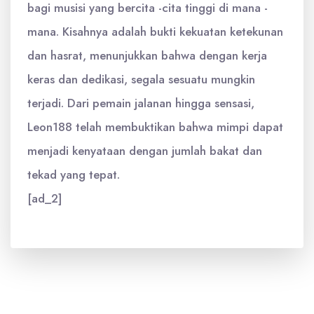
bagi musisi yang bercita -cita tinggi di mana -
mana. Kisahnya adalah bukti kekuatan ketekunan
dan hasrat, menunjukkan bahwa dengan kerja
keras dan dedikasi, segala sesuatu mungkin
terjadi. Dari pemain jalanan hingga sensasi,
Leon188 telah membuktikan bahwa mimpi dapat
menjadi kenyataan dengan jumlah bakat dan
tekad yang tepat.
[ad_2]