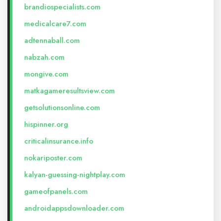
brandiospecialists.com
medicalcare7.com
adtennaball.com
nabzah.com
mongive.com
matkagameresultsview.com
getsolutionsonline.com
hispinner.org
criticalinsurance.info
nokariposter.com
kalyan-guessing-nightplay.com
gameofpanels.com
androidappsdownloader.com