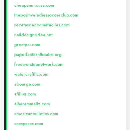
cheapammousa.com
thepositiveladiessoccerclub.com
recetasdecocinafaciles.com
naildesignsidea.net
greatpai.com
paperlanterntheatre.org
freeworshipnetwork.com
watercraftllc.com
abourge.com
afiliixs.com
alharammallz.com
americanbulletins.com
asespares.com