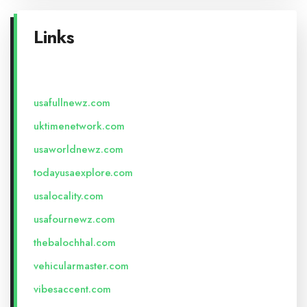
Links
usafullnewz.com
uktimenetwork.com
usaworldnewz.com
todayusaexplore.com
usalocality.com
usafournewz.com
thebalochhal.com
vehicularmaster.com
vibesaccent.com