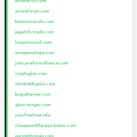
skinmerch.com
usvisaforum.com
bestmovierulz.com
jagalchi-trade.com
loopersound.com
minapenelope.com
justicereformalliance.com
cryptoglax.com
ohiohobbyplus.com
bogothemes.com
ajino-mingei.com
yourfreehost.info
cheapnorthfacejacketsm.com
gurjoshhomes.com