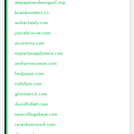
ampajavierdemiguel.org
brainboosters.co
amberlately.com
joycebriscoe.com
aicarmina.com
mypartysupplystore.com
annforwisconsin.com
findjaipur.com
cultofjim.com
glimmerick.com
davidfollett.com
newcollegebeat.com
reverbnewyork.com