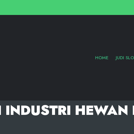
HOME
JUDI SL
MAR HEWAN PELIH
BAGAIMANA SEBUAH
 INDUSTRI HEWAN