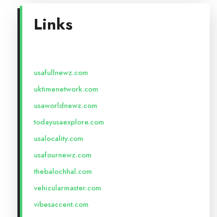
Links
usafullnewz.com
uktimenetwork.com
usaworldnewz.com
todayusaexplore.com
usalocality.com
usafournewz.com
thebalochhal.com
vehicularmaster.com
vibesaccent.com