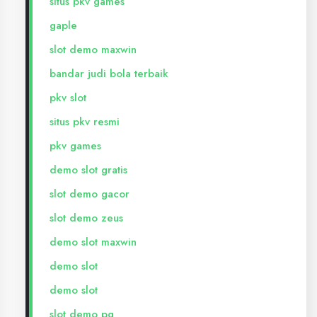
situs pkv games
gaple
slot demo maxwin
bandar judi bola terbaik
pkv slot
situs pkv resmi
pkv games
demo slot gratis
slot demo gacor
slot demo zeus
demo slot maxwin
demo slot
demo slot
slot demo pg