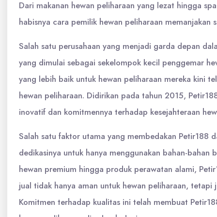
Dari makanan hewan peliharaan yang lezat hingga spa
habisnya cara pemilik hewan peliharaan memanjakan 
Salah satu perusahaan yang menjadi garda depan dalam
yang dimulai sebagai sekelompok kecil penggemar he
yang lebih baik untuk hewan peliharaan mereka kini t
hewan peliharaan. Didirikan pada tahun 2015, Petir1
inovatif dan komitmennya terhadap kesejahteraan hew
Salah satu faktor utama yang membedakan Petir188 da
dedikasinya untuk hanya menggunakan bahan-bahan ber
hewan premium hingga produk perawatan alami, Peti
jual tidak hanya aman untuk hewan peliharaan, tetapi
Komitmen terhadap kualitas ini telah membuat Petir18