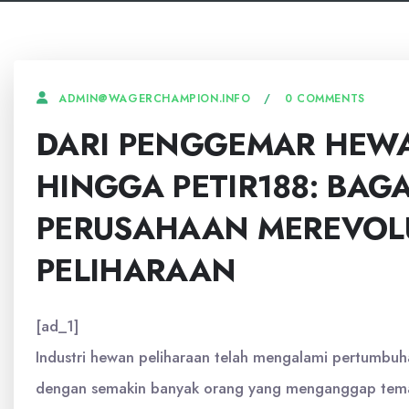
0 COMMENTS
ADMIN@WAGERCHAMPION.INFO
DARI PENGGEMAR HEW
HINGGA PETIR188: BA
PERUSAHAAN MEREVOLU
PELIHARAAN
[ad_1]
Industri hewan peliharaan telah mengalami pertumbuha
dengan semakin banyak orang yang menganggap tema