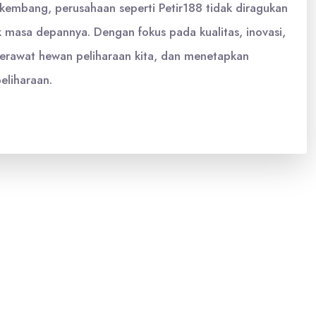
rkembang, perusahaan seperti Petir188 tidak diragukan
masa depannya. Dengan fokus pada kualitas, inovasi,
merawat hewan peliharaan kita, dan menetapkan
eliharaan.