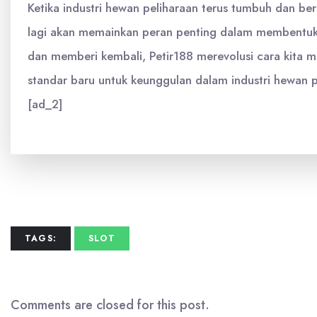
Ketika industri hewan peliharaan terus tumbuh dan be
lagi akan memainkan peran penting dalam membentuk 
dan memberi kembali, Petir188 merevolusi cara kita 
standar baru untuk keunggulan dalam industri hewan p
[ad_2]
TAGS:
SLOT
Comments are closed for this post.