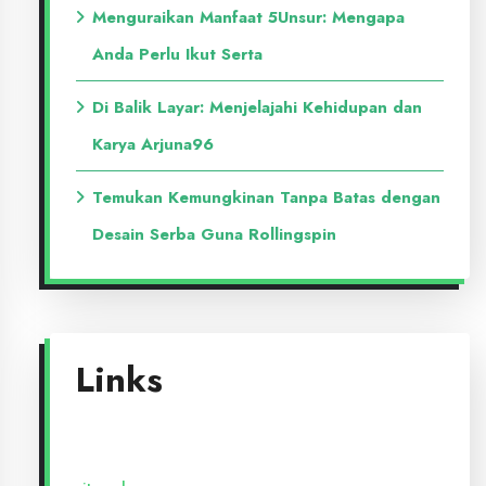
Menguraikan Manfaat 5Unsur: Mengapa
Anda Perlu Ikut Serta
Di Balik Layar: Menjelajahi Kehidupan dan
Karya Arjuna96
Temukan Kemungkinan Tanpa Batas dengan
Desain Serba Guna Rollingspin
Links