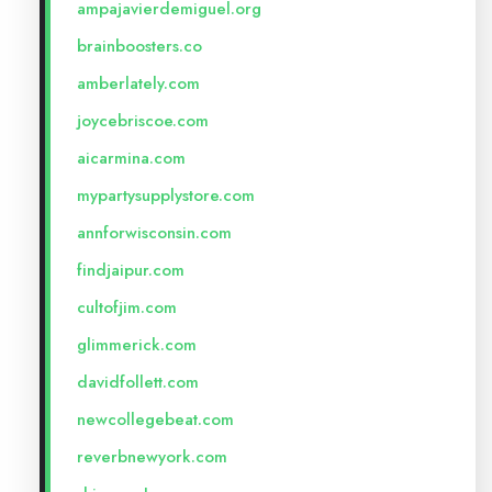
ampajavierdemiguel.org
brainboosters.co
amberlately.com
joycebriscoe.com
aicarmina.com
mypartysupplystore.com
annforwisconsin.com
findjaipur.com
cultofjim.com
glimmerick.com
davidfollett.com
newcollegebeat.com
reverbnewyork.com