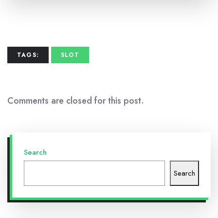
TAGS:
SLOT
Comments are closed for this post.
Search
Search