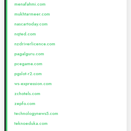
menafahmi.com
mukhtarmeer.com
nascartoday.com
nqted.com
nzdriverlicence.com
pagalguru.com
pcegame.com
pgslot-r2.com
ws-expression.com
zchotels.com
zepfo.com
technologynews5.com
teknoeduka.com