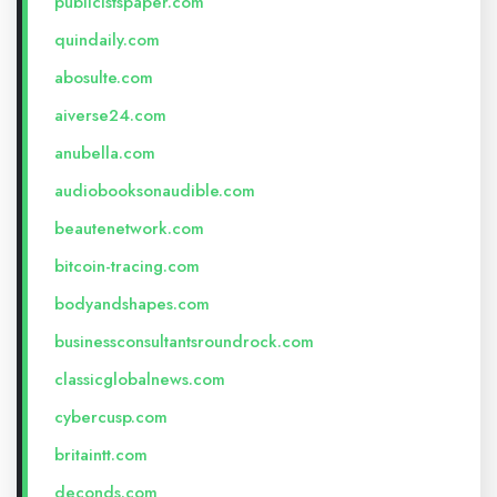
publicistspaper.com
quindaily.com
abosulte.com
aiverse24.com
anubella.com
audiobooksonaudible.com
beautenetwork.com
bitcoin-tracing.com
bodyandshapes.com
businessconsultantsroundrock.com
classicglobalnews.com
cybercusp.com
britaintt.com
deconds.com