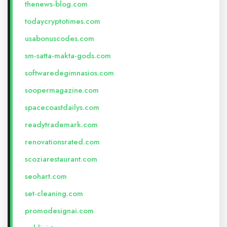
thenews-blog.com
todaycryptotimes.com
usabonuscodes.com
sm-satta-makta-gods.com
softwaredegimnasios.com
soopermagazine.com
spacecoastdailys.com
readytrademark.com
renovationsrated.com
scoziarestaurant.com
seohart.com
set-cleaning.com
promodesignai.com