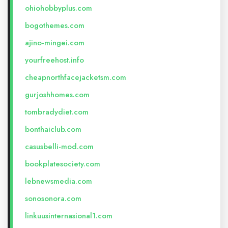
ohiohobbyplus.com
bogothemes.com
ajino-mingei.com
yourfreehost.info
cheapnorthfacejacketsm.com
gurjoshhomes.com
tombradydiet.com
bonthaiclub.com
casusbelli-mod.com
bookplatesociety.com
lebnewsmedia.com
sonosonora.com
linkuusinternasional1.com