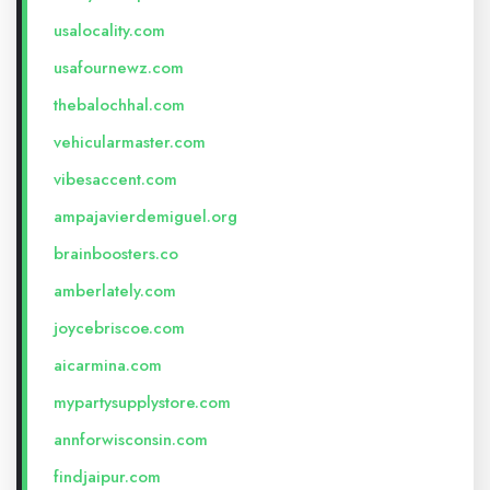
usalocality.com
usafournewz.com
thebalochhal.com
vehicularmaster.com
vibesaccent.com
ampajavierdemiguel.org
brainboosters.co
amberlately.com
joycebriscoe.com
aicarmina.com
mypartysupplystore.com
annforwisconsin.com
findjaipur.com