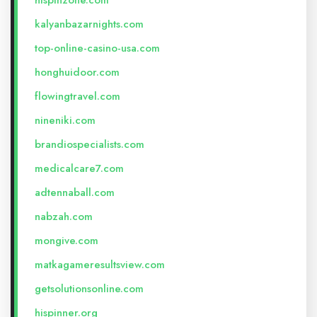
hispinzone.com
kalyanbazarnights.com
top-online-casino-usa.com
honghuidoor.com
flowingtravel.com
nineniki.com
brandiospecialists.com
medicalcare7.com
adtennaball.com
nabzah.com
mongive.com
matkagameresultsview.com
getsolutionsonline.com
hispinner.org