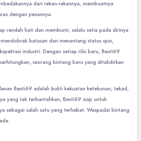
embedakannya dari rekan-rekannya, membuatnya
aras dengan pesannya.
p rendah hati dan membumi, selalu setia pada dirinya
us mendobrak batasan dan menantang status quo,
ektasi industri. Dengan setiap rilis baru, Besti69
erhitungkan, seorang bintang baru yang ditakdirkan
alanan Besti69 adalah bukti kekuatan ketekunan, tekad,
a yang tak terbantahkan, Besti69 siap untuk
 sebagai salah satu yang terhebat. Waspadai bintang
ada.