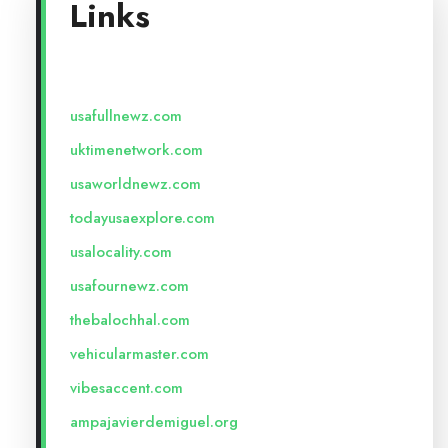
Links
usafullnewz.com
uktimenetwork.com
usaworldnewz.com
todayusaexplore.com
usalocality.com
usafournewz.com
thebalochhal.com
vehicularmaster.com
vibesaccent.com
ampajavierdemiguel.org