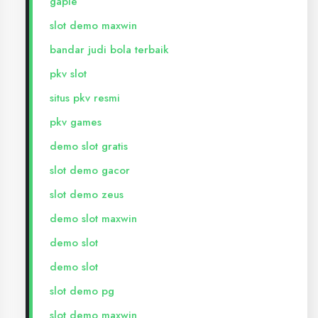
gaple
slot demo maxwin
bandar judi bola terbaik
pkv slot
situs pkv resmi
pkv games
demo slot gratis
slot demo gacor
slot demo zeus
demo slot maxwin
demo slot
demo slot
slot demo pg
slot demo maxwin