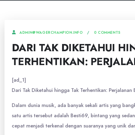
0 COMMENTS
ADMIN@WAGERCHAMPION.INFO
DARI TAK DIKETAHUI H
TERHENTIKAN: PERJALA
[ad_1]
Dari Tak Diketahui hingga Tak Terhentikan: Perjalanan 
Dalam dunia musik, ada banyak sekali artis yang bangki
satu artis tersebut adalah Besti69, bintang yang sed
cepat menjadi terkenal dengan suaranya yang unik da