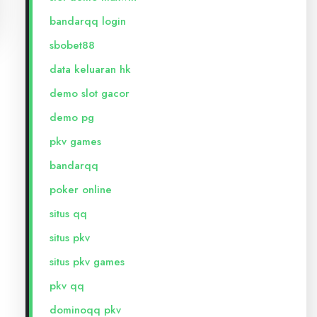
bandarqq login
sbobet88
data keluaran hk
demo slot gacor
demo pg
pkv games
bandarqq
poker online
situs qq
situs pkv
situs pkv games
pkv qq
dominoqq pkv