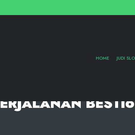
HOME
JUDI SL
ETAHUI HINGGA TAK
ERJALANAN BESTI