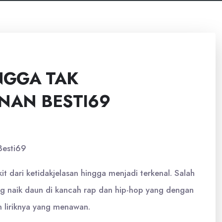
INGGA TAK
NAN BESTI69
Besti69
t dari ketidakjelasan hingga menjadi terkenal. Salah
ang naik daun di kancah rap dan hip-hop yang dengan
n liriknya yang menawan.