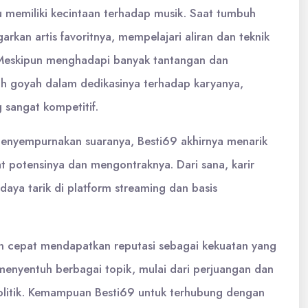
alu memiliki kecintaan terhadap musik. Saat tumbuh
an artis favoritnya, mempelajari aliran dan teknik
 Meskipun menghadapi banyak tantangan dan
ah goyah dalam dedikasinya terhadap karyanya,
 sangat kompetitif.
enyempurnakan suaranya, Besti69 akhirnya menarik
t potensinya dan mengontraknya. Dari sana, karir
aya tarik di platform streaming dan basis
an cepat mendapatkan reputasi sebagai kekuatan yang
menyentuh berbagai topik, mulai dari perjuangan dan
politik. Kemampuan Besti69 untuk terhubung dengan