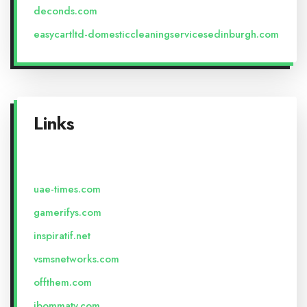
deconds.com
easycartltd-domesticcleaningservicesedinburgh.com
Links
uae-times.com
gamerifys.com
inspiratif.net
vsmsnetworks.com
offthem.com
ibommatv.com