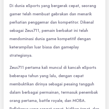
Di dunia eSports yang bergerak cepat, seorang
gamer telah membuat gebrakan dan menarik
perhatian penggemar dan kompetitor. Dikenal
sebagai Zeus711, pemain berbakat ini telah
mendominasi dunia game kompetitif dengan
keterampilan luar biasa dan gameplay
strategisnya.
Zeus711 pertama kali muncul di kancah eSports
beberapa tahun yang lalu, dengan cepat
membuktikan dirinya sebagai pesaing tangguh
dalam berbagai permainan, termasuk penembak
orang pertama, battle royale, dan MOBA.
Refleksnya yang sangat cepat, bidikan tepat, dan