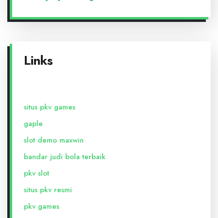
Links
situs pkv games
gaple
slot demo maxwin
bandar judi bola terbaik
pkv slot
situs pkv resmi
pkv games