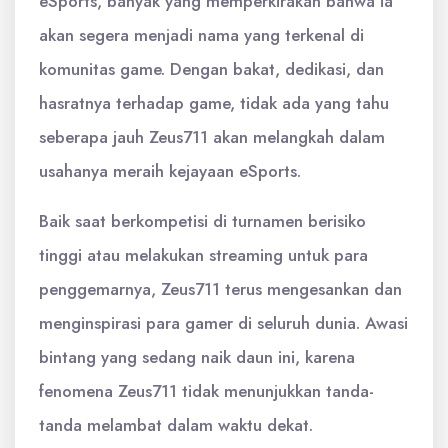
eSports, banyak yang memperkirakan bahwa ia
akan segera menjadi nama yang terkenal di
komunitas game. Dengan bakat, dedikasi, dan
hasratnya terhadap game, tidak ada yang tahu
seberapa jauh Zeus711 akan melangkah dalam
usahanya meraih kejayaan eSports.
Baik saat berkompetisi di turnamen berisiko
tinggi atau melakukan streaming untuk para
penggemarnya, Zeus711 terus mengesankan dan
menginspirasi para gamer di seluruh dunia. Awasi
bintang yang sedang naik daun ini, karena
fenomena Zeus711 tidak menunjukkan tanda-
tanda melambat dalam waktu dekat.