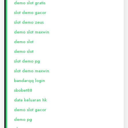
demo slot gratis
slot demo gacor
slot demo zeus
demo slot maxwin
demo slot
demo slot
slot demo pg
slot demo maxwin
bandarqq login
sbobet88
data keluaran hk
demo slot gacor
demo pg