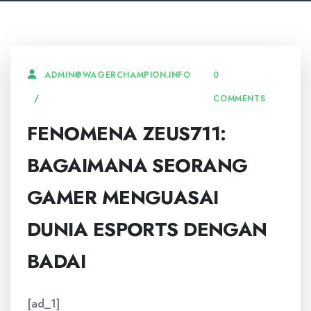
0
ADMIN@WAGERCHAMPION.INFO
COMMENTS
FENOMENA ZEUS711:
BAGAIMANA SEORANG
GAMER MENGUASAI
DUNIA ESPORTS DENGAN
BADAI
[ad_1]