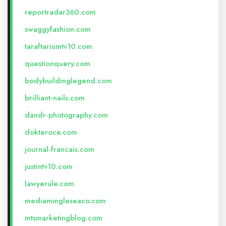
reportradar360.com
swaggyfashion.com
taraftariumtv10.com
questionquery.com
bodybuildinglegend.com
brilliant-nails.com
dandr-photography.com
dokteroce.com
journal-francais.com
justintv10.com
lawyerule.com
mediamingleseaco.com
mtsmarketingblog.com