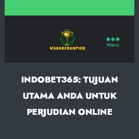
Slot
Mahjong
Menu
Ways
X500,
Slot
INDOBET365: TUJUAN
Gacor
UTAMA ANDA UNTUK
Malam
Ini
PERJUDIAN ONLINE
dengan
RTP
Tinggi