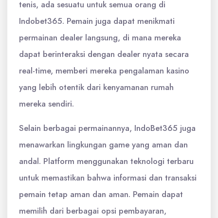
tenis, ada sesuatu untuk semua orang di
Indobet365. Pemain juga dapat menikmati
permainan dealer langsung, di mana mereka
dapat berinteraksi dengan dealer nyata secara
real-time, memberi mereka pengalaman kasino
yang lebih otentik dari kenyamanan rumah
mereka sendiri.
Selain berbagai permainannya, IndoBet365 juga
menawarkan lingkungan game yang aman dan
andal. Platform menggunakan teknologi terbaru
untuk memastikan bahwa informasi dan transaksi
pemain tetap aman dan aman. Pemain dapat
memilih dari berbagai opsi pembayaran,