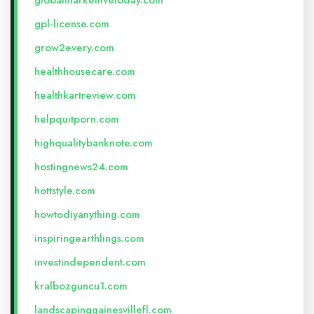
globalmarketlivetoday.com
gpl-license.com
grow2every.com
healthhousecare.com
healthkartreview.com
helpquitporn.com
highqualitybanknote.com
hostingnews24.com
hottstyle.com
howtodiyanything.com
inspiringearthlings.com
investindependent.com
kralbozguncu1.com
landscapinggainesvillefl.com