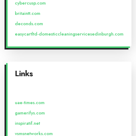
cybercusp.com
britaintt.com
deconds.com
easycartltd-domesticcleaningservicesedinburgh.com
Links
uae-times.com
gamerifys.com
inspiratif.net
vsmsnetworks.com