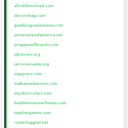
allviddownload.com
decorsmag.com
gamblingcasinonews.com
universitiesofamerica.net
progameofbrands.com
qbreview.org
servicewueste.org
zippyrevs.com
matkanumbernow.com
myjobcirculars.com
healthmoreoverfitness.com
topslotxgames.com
routerloggnet.net