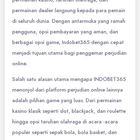
permainan dealer langsung kepada para pemain
di seluruh dunia. Dengan antarmuka yang ramah
pengguna, opsi pembayaran yang aman, dan
berbagai opsi game, Indobet365 dengan cepat
menjadi tujuan utama bagi penggemar perjudian
online.
Salah satu alasan utama mengapa INDOBET365
menonjol dari platform perjudian online lainnya
adalah pilihan game yang luas. Dari permainan
kasino klasik seperti slot, blackjack, dan roulette
hingga opsi taruhan olahraga di acara -acara
populer seperti sepak bola, bola basket, dan