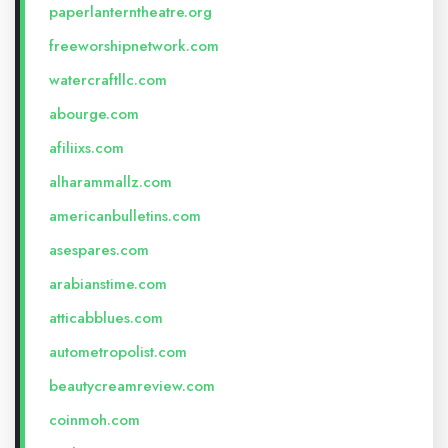
paperlanterntheatre.org
freeworshipnetwork.com
watercraftllc.com
abourge.com
afiliixs.com
alharammallz.com
americanbulletins.com
asespares.com
arabianstime.com
atticabblues.com
autometropolist.com
beautycreamreview.com
coinmoh.com