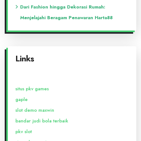
Dari Fashion hingga Dekorasi Rumah:
Menjelajahi Beragam Penawaran Harta88
Links
situs pkv games
gaple
slot demo maxwin
bandar judi bola terbaik
pkv slot