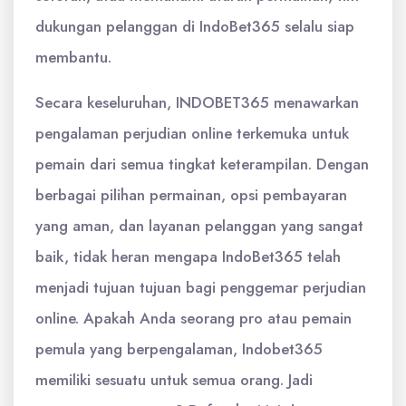
dukungan pelanggan di IndoBet365 selalu siap
membantu.
Secara keseluruhan, INDOBET365 menawarkan
pengalaman perjudian online terkemuka untuk
pemain dari semua tingkat keterampilan. Dengan
berbagai pilihan permainan, opsi pembayaran
yang aman, dan layanan pelanggan yang sangat
baik, tidak heran mengapa IndoBet365 telah
menjadi tujuan tujuan bagi penggemar perjudian
online. Apakah Anda seorang pro atau pemain
pemula yang berpengalaman, Indobet365
memiliki sesuatu untuk semua orang. Jadi