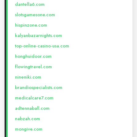
dantella6.com
slotsgamesone.com
hispinzone.com
kalyanbazarnights.com
top-online-casino-usa.com
honghuidoor.com
flowingtravel.com
nineniki.com
brandiospecialists.com
medicalcare7.com
adtennaball.com
nabzah.com
mongive.com