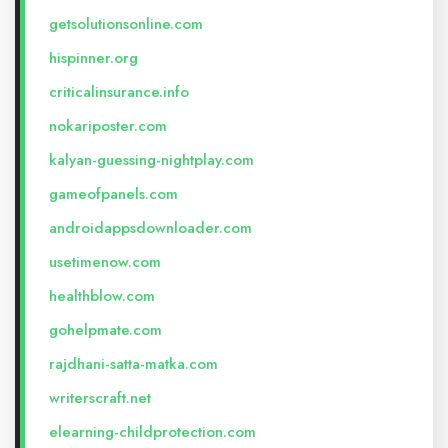
getsolutionsonline.com
hispinner.org
criticalinsurance.info
nokariposter.com
kalyan-guessing-nightplay.com
gameofpanels.com
androidappsdownloader.com
usetimenow.com
healthblow.com
gohelpmate.com
rajdhani-satta-matka.com
writerscraft.net
elearning-childprotection.com