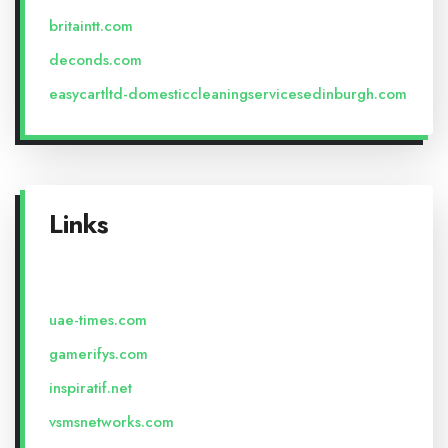
britaintt.com
deconds.com
easycartltd-domesticcleaningservicesedinburgh.com
Links
uae-times.com
gamerifys.com
inspiratif.net
vsmsnetworks.com