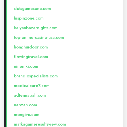
slotsgamesone.com
hispinzone.com
kalyanbazarnights.com
top-online-casino-usa.com
honghuidoor.com
flowingtravel.com
nineniki.com
brandiospecialists.com
medicalcare7.com
adtennaball.com
nabzah.com
mongive.com
matkagameresultsview.com