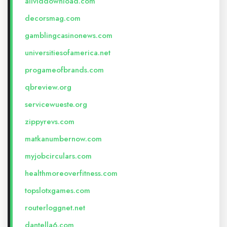
allviddownload.com
decorsmag.com
gamblingcasinonews.com
universitiesofamerica.net
progameofbrands.com
qbreview.org
servicewueste.org
zippyrevs.com
matkanumbernow.com
myjobcirculars.com
healthmoreoverfitness.com
topslotxgames.com
routerloggnet.net
dantella6.com