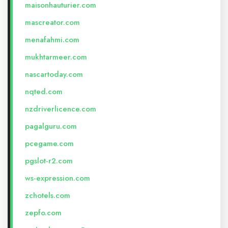
maisonhauturier.com
mascreator.com
menafahmi.com
mukhtarmeer.com
nascartoday.com
nqted.com
nzdriverlicence.com
pagalguru.com
pcegame.com
pgslot-r2.com
ws-expression.com
zchotels.com
zepfo.com