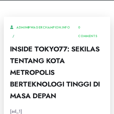
0
ADMIN@WAGERCHAMPION.INFO
COMMENTS
INSIDE TOKYO77: SEKILAS
TENTANG KOTA
METROPOLIS
BERTEKNOLOGI TINGGI DI
MASA DEPAN
[ad_1]