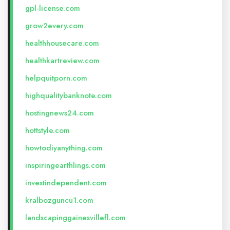
gpl-license.com
grow2every.com
healthhousecare.com
healthkartreview.com
helpquitporn.com
highqualitybanknote.com
hostingnews24.com
hottstyle.com
howtodiyanything.com
inspiringearthlings.com
investindependent.com
kralbozguncu1.com
landscapinggainesvillefl.com