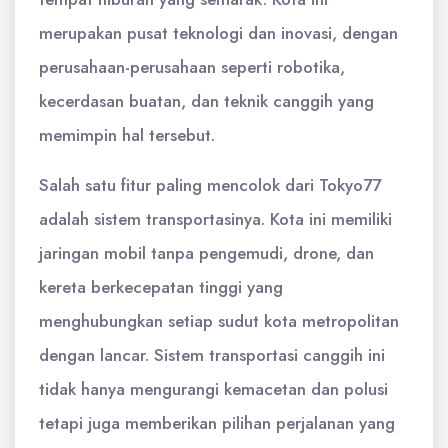
merupakan pusat teknologi dan inovasi, dengan
perusahaan-perusahaan seperti robotika,
kecerdasan buatan, dan teknik canggih yang
memimpin hal tersebut.
Salah satu fitur paling mencolok dari Tokyo77
adalah sistem transportasinya. Kota ini memiliki
jaringan mobil tanpa pengemudi, drone, dan
kereta berkecepatan tinggi yang
menghubungkan setiap sudut kota metropolitan
dengan lancar. Sistem transportasi canggih ini
tidak hanya mengurangi kemacetan dan polusi
tetapi juga memberikan pilihan perjalanan yang