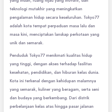
yang indah, ruang hijau yang inovatif, dan
teknologi mutakhir yang meningkatkan
pengalaman hidup secara keseluruhan. Tokyo77
adalah kota tempat perpaduan masa lalu dan
masa kini, menciptakan lanskap perkotaan yang
unik dan semarak.
Penduduk Tokyo77 menikmati kualitas hidup
yang tinggi, dengan akses terhadap fasilitas
kesehatan, pendidikan, dan hiburan kelas dunia.
Kota ini terkenal dengan kehidupan malamnya
yang semarak, kuliner yang beragam, serta seni
dan budaya yang berkembang. Dari distrik
perbelanjaan kelas atas hingga pasar jalanan