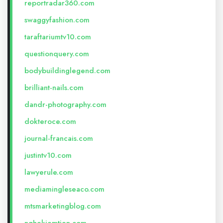
reportradar360.com
swaggyfashion.com
taraftariumtv10.com
questionquery.com
bodybuildinglegend.com
brilliant-nails.com
dandr-photography.com
dokteroce.com
journal-francais.com
justintv10.com
lawyerule.com
mediamingleseaco.com
mtsmarketingblog.com