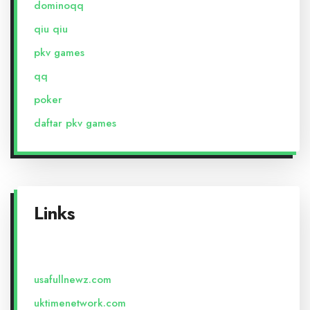
dominoqq
qiu qiu
pkv games
qq
poker
daftar pkv games
Links
usafullnewz.com
uktimenetwork.com