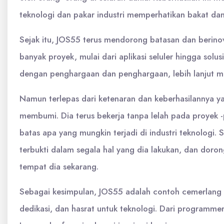
teknologi dan pakar industri memperhatikan bakat dan
Sejak itu, JOS55 terus mendorong batasan dan berinova
banyak proyek, mulai dari aplikasi seluler hingga solus
dengan penghargaan dan penghargaan, lebih lanjut me
Namun terlepas dari ketenaran dan keberhasilannya y
membumi. Dia terus bekerja tanpa lelah pada proyek -
batas apa yang mungkin terjadi di industri teknolog
terbukti dalam segala hal yang dia lakukan, dan doro
tempat dia sekarang.
Sebagai kesimpulan, JOS55 adalah contoh cemerlang d
dedikasi, dan hasrat untuk teknologi. Dari programmer