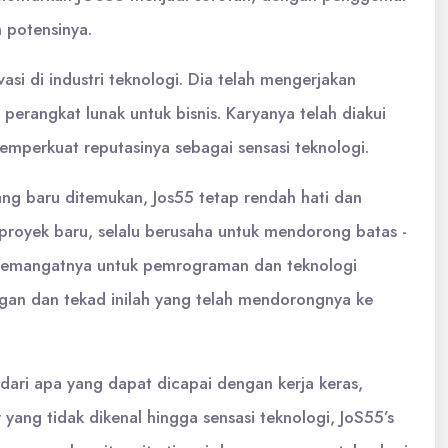
 potensinya.
si di industri teknologi. Dia telah mengerjakan
i perangkat lunak untuk bisnis. Karyanya telah diakui
mperkuat reputasinya sebagai sensasi teknologi.
ang baru ditemukan, Jos55 tetap rendah hati dan
proyek baru, selalu berusaha untuk mendorong batas -
i. Semangatnya untuk pemrograman dan teknologi
ngan dan tekad inilah yang telah mendorongnya ke
ari apa yang dapat dicapai dengan kerja keras,
 yang tidak dikenal hingga sensasi teknologi, JoS55’s