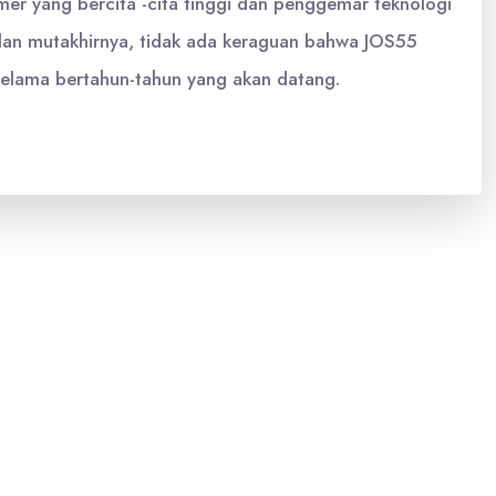
mer yang bercita -cita tinggi dan penggemar teknologi
ilan mutakhirnya, tidak ada keraguan bahwa JOS55
selama bertahun-tahun yang akan datang.