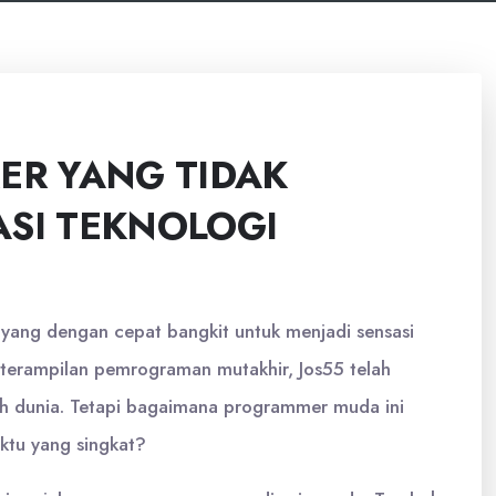
ER YANG TIDAK
ASI TEKNOLOGI
yang dengan cepat bangkit untuk menjadi sensasi
 keterampilan pemrograman mutakhir, Jos55 telah
uh dunia. Tetapi bagaimana programmer muda ini
ktu yang singkat?