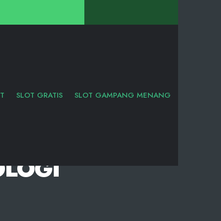
OT
SLOT GRATIS
SLOT GAMPANG MENANG
TIDAK DIKENAL
OLOGI