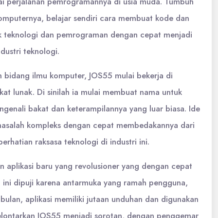
lai perjalanan pemrogramannya di usia muda. Tumbuh
komputernya, belajar sendiri cara membuat kode dan
 teknologi dan pemrograman dengan cepat menjadi
dustri teknologi.
am bidang ilmu komputer, JOS55 mulai bekerja di
at lunak. Di sinilah ia mulai membuat nama untuk
ngenali bakat dan keterampilannya yang luar biasa. Ide
masalah kompleks dengan cepat membedakannya dari
hatian raksasa teknologi di industri ini.
n aplikasi baru yang revolusioner yang dengan cepat
i ini dipuji karena antarmuka yang ramah pengguna,
 bulan, aplikasi memiliki jutaan unduhan dan digunakan
 melontarkan JOS55 menjadi sorotan, dengan penggemar