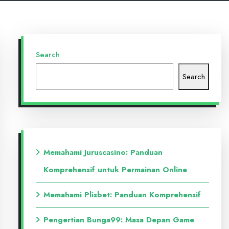
Search
Search
Memahami Juruscasino: Panduan
Komprehensif untuk Permainan Online
Memahami Plisbet: Panduan Komprehensif
Pengertian Bunga99: Masa Depan Game