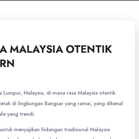
SA MALAYSIA OTENTIK
ERN
 Lumpur, Malaysia, di mana rasa Malaysia otentik
etak di lingkungan Bangsar yang ramai, yang dikenal
e yang trendi.
untuk menyajikan hidangan tradisional Malaysia