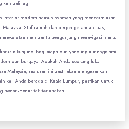
 kembali lagi.
n interior modern namun nyaman yang mencerminkan
al Malaysia. Staf ramah dan berpengetahuan luas,
t mereka atau membantu pengunjung menavigasi menu.
harus dikunjungi bagi siapa pun yang ingin mengalami
odern dan bergaya. Apakah Anda seorang lokal
rasa Malaysia, restoran ini pasti akan mengesankan
in kali Anda berada di Kuala Lumpur, pastikan untuk
 benar -benar tak terlupakan.