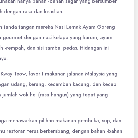
unakan hanya bahan -bahan segar yang bersumber
h dengan rasa dan keaslian.
lah tanda tangan mereka Nasi Lemak Ayam Goreng
han gourmet dengan nasi kelapa yang harum, ayam
-rempah, dan sisi sambal pedas. Hidangan ini
nya.
Kway Teow, favorit makanan jalanan Malaysia yang
engan udang, kerang, kecambah kacang, dan kecap
 jumlah wok hei (rasa hangus) yang tepat yang
juga menawarkan pilihan makanan pembuka, sup, dan
u restoran terus berkembang, dengan bahan -bahan