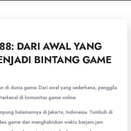
88: DARI AWAL YANG
NJADI BINTANG GAME
n di dunia game. Dari awal yang sederhana, penggila
terkenal di komunitas game online.
mpung halamannya di Jakarta, Indonesia. Tumbuh di
 video game dan menghabiskan waktu berjam-jam