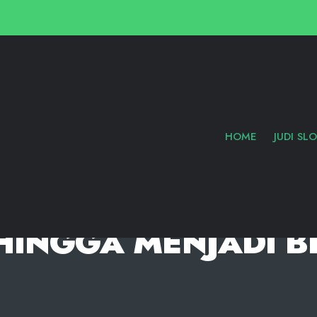
HOME
JUDI SL
S JURAGAN88: DA
HINGGA MENJADI B