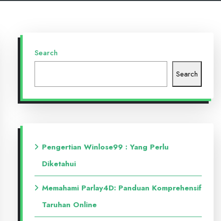
Search
Search
Pengertian Winlose99 : Yang Perlu
Diketahui
Memahami Parlay4D: Panduan Komprehensif
Taruhan Online