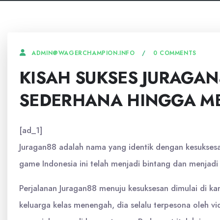
0 COMMENTS
ADMIN@WAGERCHAMPION.INFO
KISAH SUKSES JURAGAN
SEDERHANA HINGGA ME
[ad_1]
Juragan88 adalah nama yang identik dengan kesuksesa
game Indonesia ini telah menjadi bintang dan menjadi 
Perjalanan Juragan88 menuju kesuksesan dimulai di ka
keluarga kelas menengah, dia selalu terpesona oleh