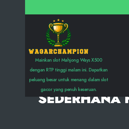
Slot
Mahjong
Ways
X500,
Slot
Mainkan slot Mahjong Ways X500
Gacor
dengan RTP tinggi malam ini. Dapatkan
KISAH SUKSE
Malam
peluang besar untuk menang dalam slot
Ini
gacor yang penuh keseruan.
SEDERHANA 
dengan
RTP
Tinggi