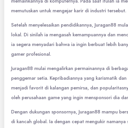
memainkannya di komputernya. Pada saat itulah ia 
memutuskan untuk mengejar karir di industri tersebut.
Setelah menyelesaikan pendidikannya, Juragan88 mula
lokal. Di sinilah ia mengasah kemampuannya dan me
ia segera menyadari bahwa ia ingin berbuat lebih ba
gamer profesional.
Juragan88 mulai mengalirkan permainannya di berbag
penggemar setia. Kepribadiannya yang karismatik dan
menjadi favorit di kalangan pemirsa, dan popularitasn
oleh perusahaan game yang ingin mensponsori dia dan
Dengan dukungan sponsornya, Juragan88 mampu bers
di kancah global. Ia dengan cepat mengukir namanya s