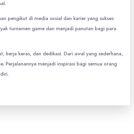
al.
an pengikut di media sosial dan karier yang sukses
nyak turnamen game dan menjadi panutan bagi para
, kerja keras, dan dedikasi. Dari awal yang sederhana,
. Perjalanannya menjadi inspirasi bagi semua orang
iri.