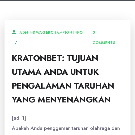
0
ADMIN@WAGERCHAMPION.INFO
COMMENTS
KRATONBET: TUJUAN
UTAMA ANDA UNTUK
PENGALAMAN TARUHAN
YANG MENYENANGKAN
[ad_1]
Apakah Anda penggemar taruhan olahraga dan