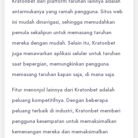
Kratonbet dari platform taruhan lainnya adalah
antarmukanya yang ramah pengguna. Situs web
ini mudah dinavigasi, sehingga memudahkan
pemula sekalipun untuk memasang taruhan
mereka dengan mudah. Selain itu, Kratonbet
juga menawarkan aplikasi seluler untuk taruhan
saat bepergian, memungkinkan pengguna
memasang taruhan kapan saja, di mana saja.
Fitur menonjol lainnya dari Kratonbet adalah
peluang kompetitifnya. Dengan beberapa
peluang terbaik di industri, Kratonbet memberi
pengguna kesempatan untuk memaksimalkan
kemenangan mereka dan memaksimalkan