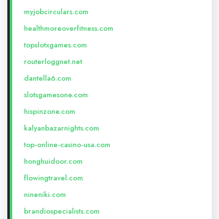
myjobcirculars.com
healthmoreoverfitness.com
topslotxgames.com
routerloggnet.net
dantella6.com
slotsgamesone.com
hispinzone.com
kalyanbazarnights.com
top-online-casino-usa.com
honghuidoor.com
flowingtravel.com
nineniki.com
brandiospecialists.com