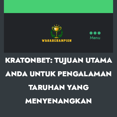
Slot
Mahjong
Menu
Ways
X500,
KRATONBET: TUJUAN UTAMA
Slot
Gacor
ANDA UNTUK PENGALAMAN
Malam
TARUHAN YANG
Ini
dengan
MENYENANGKAN
RTP
Tinggi