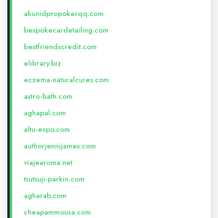
akunidpropokerqq.com
bespokecardetailing.com
bestfriendscredit.com
elibrary.biz
eczema-naturalcures.com
astro-bath.com
aghapal.com
altu-expo.com
authorjennijames.com
viajearoma.net
tsutsuji-parkin.com
agharab.com
cheapammousa.com