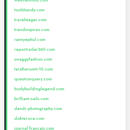
westfashions.com
toolshandy.com
travelstager.com
trendinspires.com
rannyephul.com
reportradar360.com
swaggyfashion.com
taraftariumtv10.com
questionquery.com
bodybuildinglegend.com
brilliant-nails.com
dandr-photography.com
dokteroce.com
journal-francais.com