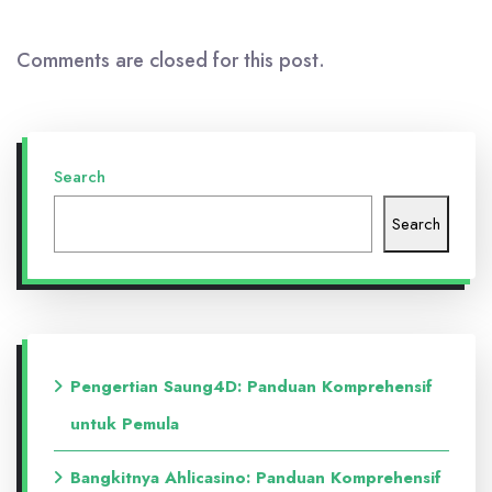
Comments are closed for this post.
Search
Search
Pengertian Saung4D: Panduan Komprehensif
untuk Pemula
Bangkitnya Ahlicasino: Panduan Komprehensif