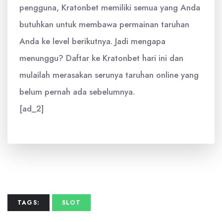
pengguna, Kratonbet memiliki semua yang Anda
butuhkan untuk membawa permainan taruhan
Anda ke level berikutnya. Jadi mengapa
menunggu? Daftar ke Kratonbet hari ini dan
mulailah merasakan serunya taruhan online yang
belum pernah ada sebelumnya.
[ad_2]
TAGS:
SLOT