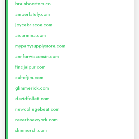
brainboosters.co
amberlately.com
joycebriscoe.com
aicarmina.com
mypartysupplystore.com
annforwisconsin.com
findjaipur.com
cultofjim.com
glimmerick.com
davidfollett.com
newcollegebeat.com
reverbnewyork.com
skinmerch.com