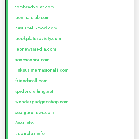
tombradydiet.com
bonthaiclub.com
casusbelli-mod.com
bookplatesociety.com
lebnewsmedia.com
sonosonora.com
linkuusinternasional1.com
friendsroll.com
spiderclothing.net
wondergadgetsshop.com
seatgurunews.com
3net.info
codeplex.info