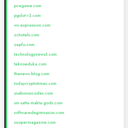
pcegame.com
pgslot-r2.com
ws-expression.com
zchotels.com
zepfo.com
technologynews5.com
teknoeduka.com
thenews-blog.com
todaycryptotimes.com
usabonuscodes.com
sm-satta-makta-gods.com
softwaredegimnasios.com
soopermagazine.com