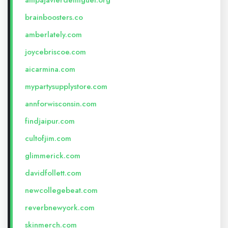
ampajavierdemiguel.org
brainboosters.co
amberlately.com
joycebriscoe.com
aicarmina.com
mypartysupplystore.com
annforwisconsin.com
findjaipur.com
cultofjim.com
glimmerick.com
davidfollett.com
newcollegebeat.com
reverbnewyork.com
skinmerch.com