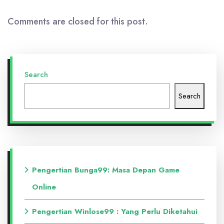
Comments are closed for this post.
Search
Search
Pengertian Bunga99: Masa Depan Game
Online
Pengertian Winlose99 : Yang Perlu Diketahui