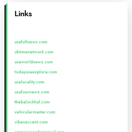
Links
usafullnewz.com
uktimenetwork.com
usaworldnewz.com
todayusaexplore.com
usalocality.com
usafournewz.com
thebalochhal.com
vehicularmaster.com
vibesaccent.com