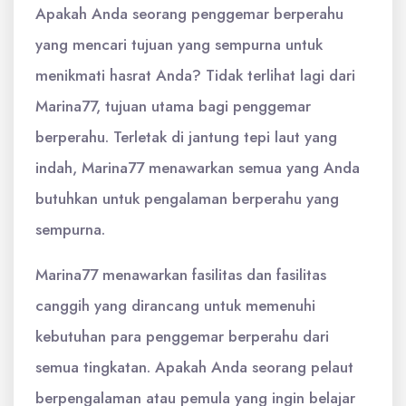
Apakah Anda seorang penggemar berperahu
yang mencari tujuan yang sempurna untuk
menikmati hasrat Anda? Tidak terlihat lagi dari
Marina77, tujuan utama bagi penggemar
berperahu. Terletak di jantung tepi laut yang
indah, Marina77 menawarkan semua yang Anda
butuhkan untuk pengalaman berperahu yang
sempurna.
Marina77 menawarkan fasilitas dan fasilitas
canggih yang dirancang untuk memenuhi
kebutuhan para penggemar berperahu dari
semua tingkatan. Apakah Anda seorang pelaut
berpengalaman atau pemula yang ingin belajar