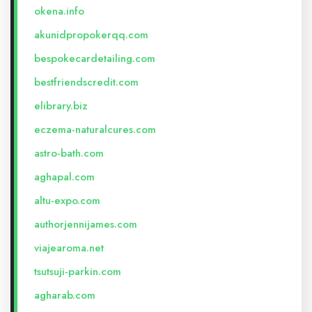
okena.info
akunidpropokerqq.com
bespokecardetailing.com
bestfriendscredit.com
elibrary.biz
eczema-naturalcures.com
astro-bath.com
aghapal.com
altu-expo.com
authorjennijames.com
viajearoma.net
tsutsuji-parkin.com
agharab.com