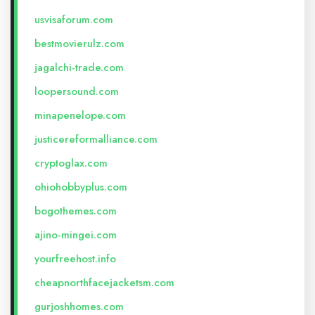
usvisaforum.com
bestmovierulz.com
jagalchi-trade.com
loopersound.com
minapenelope.com
justicereformalliance.com
cryptoglax.com
ohiohobbyplus.com
bogothemes.com
ajino-mingei.com
yourfreehost.info
cheapnorthfacejacketsm.com
gurjoshhomes.com