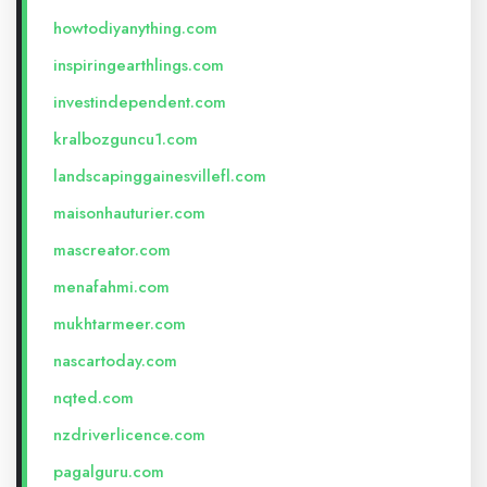
howtodiyanything.com
inspiringearthlings.com
investindependent.com
kralbozguncu1.com
landscapinggainesvillefl.com
maisonhauturier.com
mascreator.com
menafahmi.com
mukhtarmeer.com
nascartoday.com
nqted.com
nzdriverlicence.com
pagalguru.com