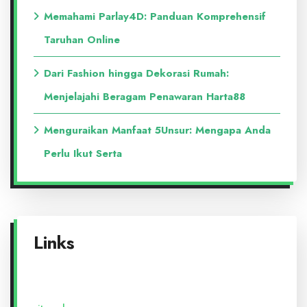
Memahami Parlay4D: Panduan Komprehensif
Taruhan Online
Dari Fashion hingga Dekorasi Rumah:
Menjelajahi Beragam Penawaran Harta88
Menguraikan Manfaat 5Unsur: Mengapa Anda
Perlu Ikut Serta
Links