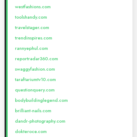
westfashions.com
toolshandy.com
travelstager.com
trendinspires.com
rannyephul.com
reportradar360.com
swaggyfashion.com
taraftariumtv10.com
questionquery.com
bodybuildinglegend.com
brilliant-nails.com
dandr-photography.com
dokteroce.com