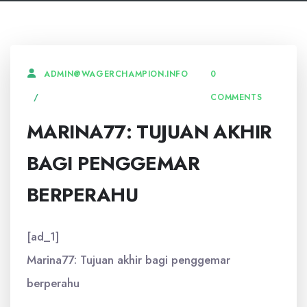
0
ADMIN@WAGERCHAMPION.INFO
COMMENTS
MARINA77: TUJUAN AKHIR
BAGI PENGGEMAR
BERPERAHU
[ad_1]
Marina77: Tujuan akhir bagi penggemar
berperahu