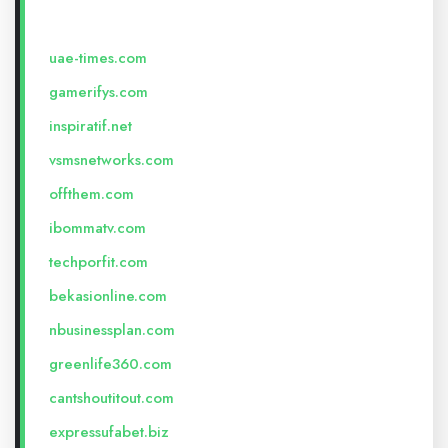
uae-times.com
gamerifys.com
inspiratif.net
vsmsnetworks.com
offthem.com
ibommatv.com
techporfit.com
bekasionline.com
nbusinessplan.com
greenlife360.com
cantshoutitout.com
expressufabet.biz