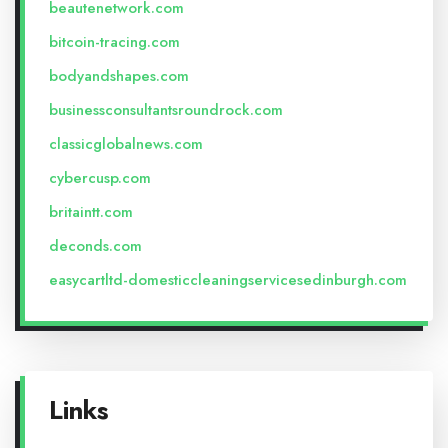
beautenetwork.com
bitcoin-tracing.com
bodyandshapes.com
businessconsultantsroundrock.com
classicglobalnews.com
cybercusp.com
britaintt.com
deconds.com
easycartltd-domesticcleaningservicesedinburgh.com
Links