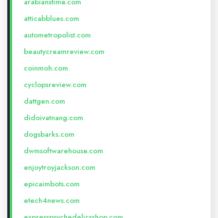
arabianstime.com
atticabblues.com
autometropolist.com
beautycreamreview.com
coinmoh.com
cyclopsreview.com
dattgen.com
didoivatnang.com
dogsbarks.com
dwmsoftwarehouse.com
enjoytroyjackson.com
epicaimbots.com
etech4news.com
expresspsychedelicsshop.com