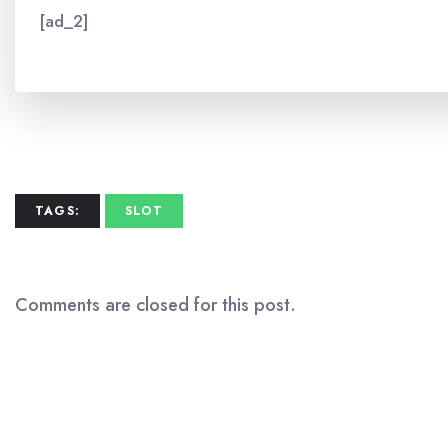
[ad_2]
TAGS:
SLOT
Comments are closed for this post.