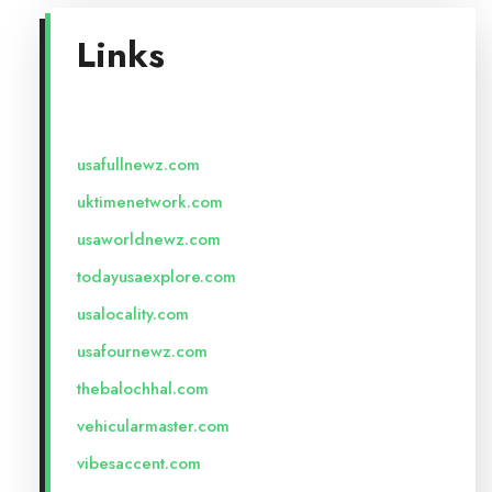
Links
usafullnewz.com
uktimenetwork.com
usaworldnewz.com
todayusaexplore.com
usalocality.com
usafournewz.com
thebalochhal.com
vehicularmaster.com
vibesaccent.com