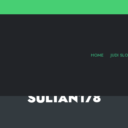
HOME
JUDI SL
ISING STAR IN ONL
SULTAN178