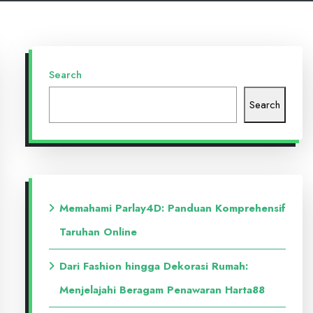
Search
Search
Memahami Parlay4D: Panduan Komprehensif
Taruhan Online
Dari Fashion hingga Dekorasi Rumah:
Menjelajahi Beragam Penawaran Harta88