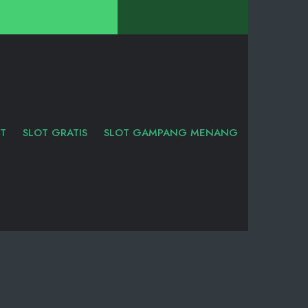
OT
SLOT GRATIS
SLOT GAMPANG MENANG
INE GAMING: