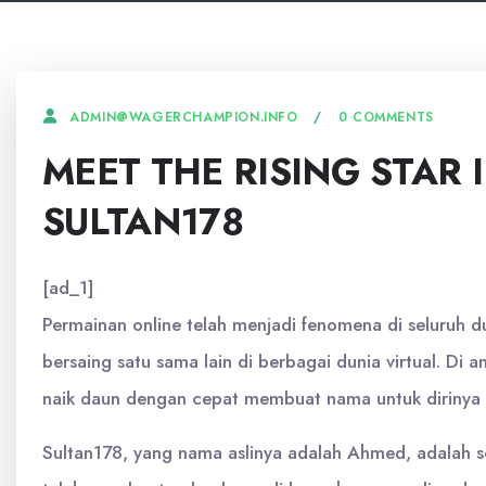
0 COMMENTS
ADMIN@WAGERCHAMPION.INFO
MEET THE RISING STAR 
SULTAN178
[ad_1]
Permainan online telah menjadi fenomena di seluruh d
bersaing satu sama lain di berbagai dunia virtual. Di 
naik daun dengan cepat membuat nama untuk dirinya s
Sultan178, yang nama aslinya adalah Ahmed, adalah s