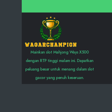
Slot
Mahjong
Ways
X500,
Slot
Mainkan slot Mahjong Ways X500
Gacor
dengan RTP tinggi malam ini. Dapatkan
MEET THE R
Malam
peluang besar untuk menang dalam slot
Ini
gacor yang penuh keseruan.
dengan
RTP
Tinggi