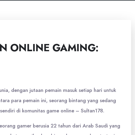
IN ONLINE GAMING:
unia, dengan jutaan pemain masuk setiap hari untuk
antara para pemain ini, seorang bintang yang sedang
endiri di komunitas game online – Sultan178.
eorang gamer berusia 22 tahun dari Arab Saudi yang