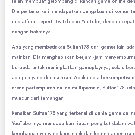
telah membuat gelombang di kancah game online denga
Dia pertama kali mendapatkan pengakuan di komunita
di platform seperti Twitch dan YouTube, dengan cep
dengan bakatnya.
Apa yang membedakan Sultan178 dari gamer lain adal
mainkan. Dia menghabiskan berjam -jam menyempurnak
berbeda untuk meningkatkan gameplaynya, selalu ber
apa pun yang dia mainkan. Apakah dia berkompetisi
arena pertempuran online multipemain, Sultan178 sel
mundur dari tantangan.
Kenaikan Sultan178 yang terkenal di dunia game onlin
YouTube -nya mendapatkan ribuan pengikut dalam wakt
kepribadiannya yang karismatik dan komentar jenaka m