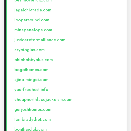
bestmovierulz.com
jagalchi-trade.com
loopersound.com
minapenelope.com
justicereformalliance.com
cryptoglax.com
ohiohobbyplus.com
bogothemes.com
ajino-mingei.com
yourfreehost.info
cheapnorthfacejacketsm.com
gurjoshhomes.com
tombradydiet.com
bonthaiclub.com