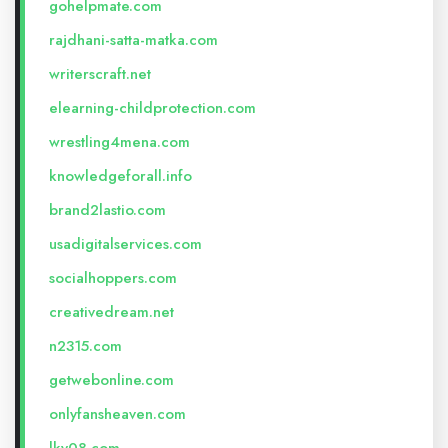
gohelpmate.com
rajdhani-satta-matka.com
writerscraft.net
elearning-childprotection.com
wrestling4mena.com
knowledgeforall.info
brand2lastio.com
usadigitalservices.com
socialhoppers.com
creativedream.net
n2315.com
getwebonline.com
onlyfansheaven.com