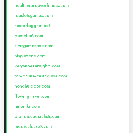
healthmoreoverfitness.com
topslotxgames.com
routerloggnet.net
dantella6.com
slotsgamesone.com
hispinzone.com
kalyanbazarnights.com
top-online-casino-usa.com
honghuidoor.com
flowingtravel.com
nineniki.com
brandiospecialists.com
medicalcare7.com