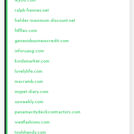
lky08.com
ralph-fiennes.net
fielder-maximum-discount.net
fitfllex.com
genesisbusinesscredit.com
inforuang.com
kindsmarket.com
luvelylife.com
macramb.com
mypet-diary.com
oxweekly.com
panamacitydeckcontractors.com
westfashions.com
toolshandy.com