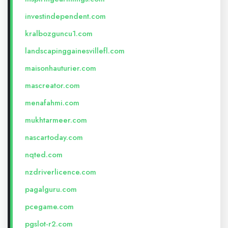
investindependent.com
kralbozguncu1.com
landscapinggainesvillefl.com
maisonhauturier.com
mascreator.com
menafahmi.com
mukhtarmeer.com
nascartoday.com
nqted.com
nzdriverlicence.com
pagalguru.com
pcegame.com
pgslot-r2.com