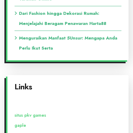
Dari Fashion hingga Dekorasi Rumah:
Menjelajahi Beragam Penawaran Harta88
Menguraikan Manfaat 5Unsur: Mengapa Anda
Perlu Ikut Serta
Links
situs pkv games
gaple