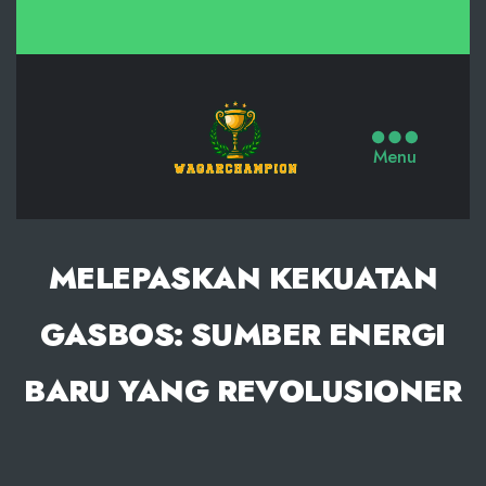
Slot
Mahjong
Menu
Ways
X500,
Slot
MELEPASKAN KEKUATAN
Gacor
GASBOS: SUMBER ENERGI
Malam
Ini
BARU YANG REVOLUSIONER
dengan
RTP
Tinggi