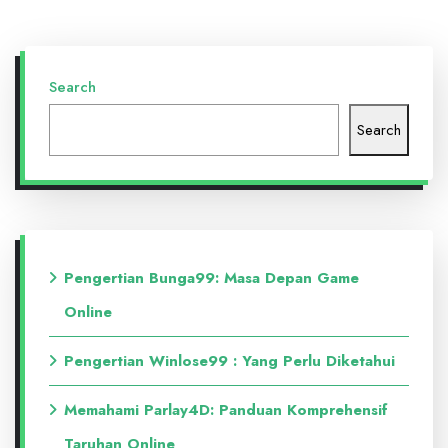
Search
Search
Pengertian Bunga99: Masa Depan Game
Online
Pengertian Winlose99 : Yang Perlu Diketahui
Memahami Parlay4D: Panduan Komprehensif
Taruhan Online