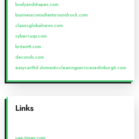
bodyandshapes.com
businessconsultantsroundrock.com
classicglobalnews.com
cybercusp.com
britaintt.com
deconds.com
easycartltd-domesticcleaningservicesedinburgh.com
Links
uae-times.com