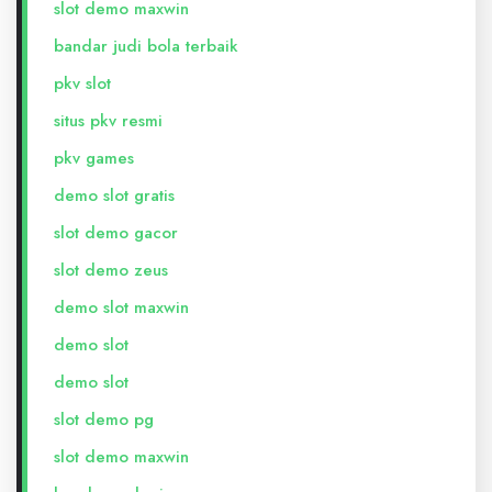
slot demo maxwin
bandar judi bola terbaik
pkv slot
situs pkv resmi
pkv games
demo slot gratis
slot demo gacor
slot demo zeus
demo slot maxwin
demo slot
demo slot
slot demo pg
slot demo maxwin