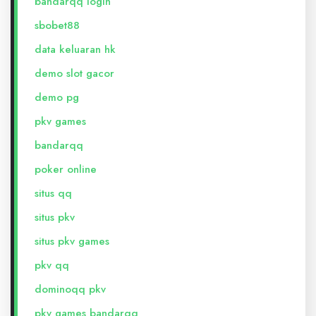
bandarqq login
sbobet88
data keluaran hk
demo slot gacor
demo pg
pkv games
bandarqq
poker online
situs qq
situs pkv
situs pkv games
pkv qq
dominoqq pkv
pkv games bandarqq