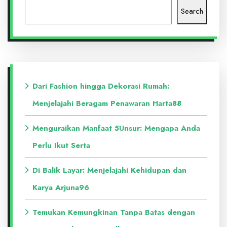
Search
Dari Fashion hingga Dekorasi Rumah:
Menjelajahi Beragam Penawaran Harta88
Menguraikan Manfaat 5Unsur: Mengapa Anda
Perlu Ikut Serta
Di Balik Layar: Menjelajahi Kehidupan dan
Karya Arjuna96
Temukan Kemungkinan Tanpa Batas dengan