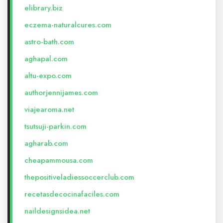
elibrary.biz
eczema-naturalcures.com
astro-bath.com
aghapal.com
altu-expo.com
authorjennijames.com
viajearoma.net
tsutsuji-parkin.com
agharab.com
cheapammousa.com
thepositiveladiessoccerclub.com
recetasdecocinafaciles.com
naildesignsidea.net