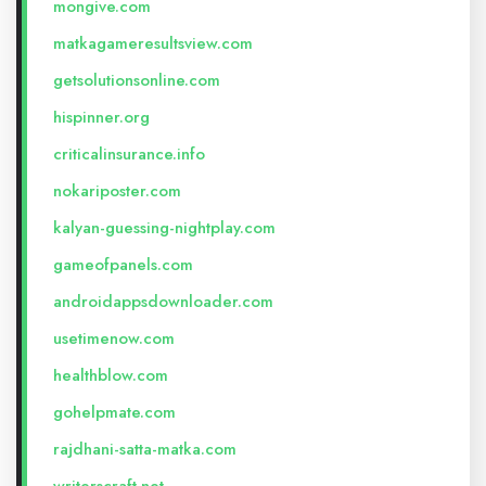
mongive.com
matkagameresultsview.com
getsolutionsonline.com
hispinner.org
criticalinsurance.info
nokariposter.com
kalyan-guessing-nightplay.com
gameofpanels.com
androidappsdownloader.com
usetimenow.com
healthblow.com
gohelpmate.com
rajdhani-satta-matka.com