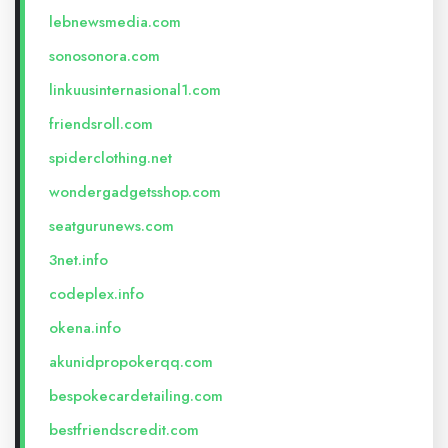
lebnewsmedia.com
sonosonora.com
linkuusinternasional1.com
friendsroll.com
spiderclothing.net
wondergadgetsshop.com
seatgurunews.com
3net.info
codeplex.info
okena.info
akunidpropokerqq.com
bespokecardetailing.com
bestfriendscredit.com