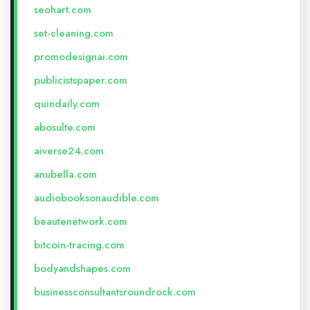
seohart.com
set-cleaning.com
promodesignai.com
publicistspaper.com
quindaily.com
abosulte.com
aiverse24.com
anubella.com
audiobooksonaudible.com
beautenetwork.com
bitcoin-tracing.com
bodyandshapes.com
businessconsultantsroundrock.com