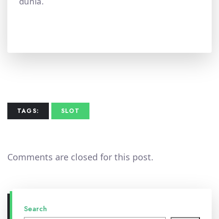
dunia.
TAGS:
SLOT
Comments are closed for this post.
Search