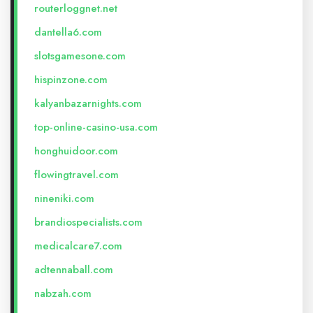
routerloggnet.net
dantella6.com
slotsgamesone.com
hispinzone.com
kalyanbazarnights.com
top-online-casino-usa.com
honghuidoor.com
flowingtravel.com
nineniki.com
brandiospecialists.com
medicalcare7.com
adtennaball.com
nabzah.com