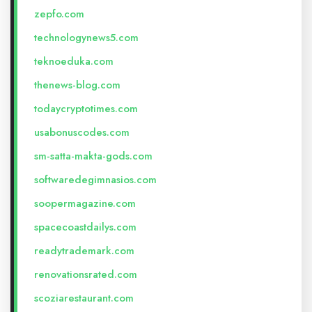
zepfo.com
technologynews5.com
teknoeduka.com
thenews-blog.com
todaycryptotimes.com
usabonuscodes.com
sm-satta-makta-gods.com
softwaredegimnasios.com
soopermagazine.com
spacecoastdailys.com
readytrademark.com
renovationsrated.com
scoziarestaurant.com