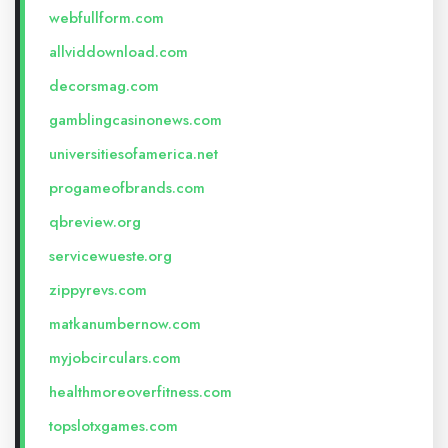
webfullform.com
allviddownload.com
decorsmag.com
gamblingcasinonews.com
universitiesofamerica.net
progameofbrands.com
qbreview.org
servicewueste.org
zippyrevs.com
matkanumbernow.com
myjobcirculars.com
healthmoreoverfitness.com
topslotxgames.com