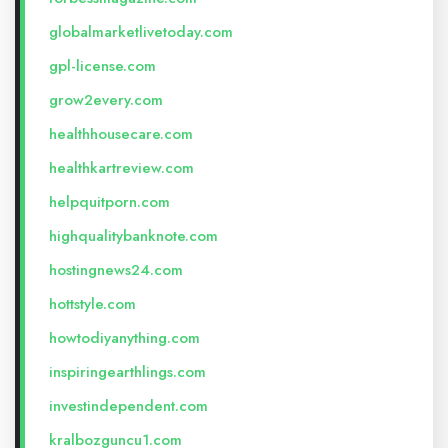
globalmarketlivetoday.com
gpl-license.com
grow2every.com
healthhousecare.com
healthkartreview.com
helpquitporn.com
highqualitybanknote.com
hostingnews24.com
hottstyle.com
howtodiyanything.com
inspiringearthlings.com
investindependent.com
kralbozguncu1.com