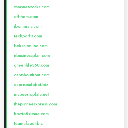
vsmsnetworks.com
offthem.com
ibommatv.com
techporfit.com
bekasionline.com
nbusinessplan.com
greenlife360.com
cantshoutitout.com
expressufabet.biz
mypuertoplata.net
thepioneerxpress.com
howtofixissue.com
teamufabet.biz