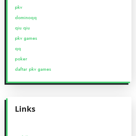
pkv
dominoqq
qiu qiu
pkv games
qq
poker
daftar pkv games
Links