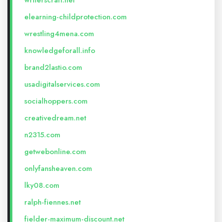
writerscraft.net
elearning-childprotection.com
wrestling4mena.com
knowledgeforall.info
brand2lastio.com
usadigitalservices.com
socialhoppers.com
creativedream.net
n2315.com
getwebonline.com
onlyfansheaven.com
lky08.com
ralph-fiennes.net
fielder-maximum-discount.net