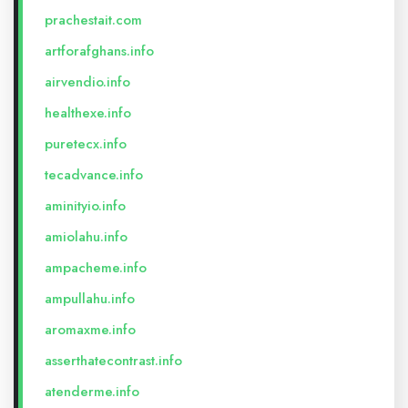
prachestait.com
artforafghans.info
airvendio.info
healthexe.info
puretecx.info
tecadvance.info
aminityio.info
amiolahu.info
ampacheme.info
ampullahu.info
aromaxme.info
asserthatecontrast.info
atenderme.info