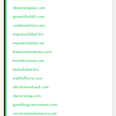
nbusinessplan.com
greenlife360.com
cantshoutitout.com
expressufabet.biz
mypuertoplata.net
thepioneerxpress.com
howtofixissue.com
teamufabet.biz
webfullform.com
allviddownload.com
decorsmag.com
gamblingcasinonews.com
universitiesofamerica.net