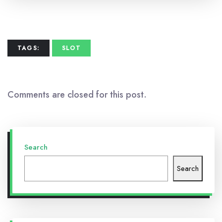
TAGS:
SLOT
Comments are closed for this post.
Search
Search