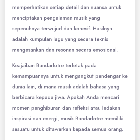
memperhatikan setiap detail dan nuansa untuk
menciptakan pengalaman musik yang
sepenuhnya terwujud dan kohesif. Hasilnya
adalah kumpulan lagu yang secara teknis
mengesankan dan resonan secara emosional.
Keajaiban Bandarlotre terletak pada
kemampuannya untuk mengangkut pendengar ke
dunia lain, di mana musik adalah bahasa yang
berbicara kepada jiwa. Apakah Anda mencari
momen penghiburan dan refleksi atau ledakan
inspirasi dan energi, musik Bandarlotre memiliki
sesuatu untuk ditawarkan kepada semua orang.