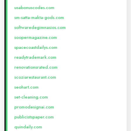
usabonuscodes.com
sm-satta-makta-gods.com
softwaredegimnasios.com
soopermagazine.com
spacecoastdailys.com
readytrademark.com
renovationsrated.com
scoziarestaurant.com
seohart.com
set-cleaning.com
promodesignai.com
publicistspaper.com
quindaily.com