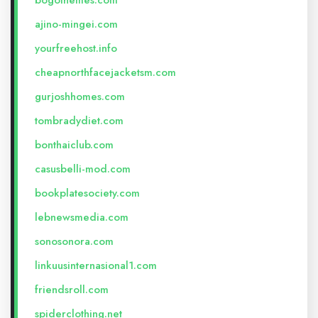
bogothemes.com
ajino-mingei.com
yourfreehost.info
cheapnorthfacejacketsm.com
gurjoshhomes.com
tombradydiet.com
bonthaiclub.com
casusbelli-mod.com
bookplatesociety.com
lebnewsmedia.com
sonosonora.com
linkuusinternasional1.com
friendsroll.com
spiderclothing.net