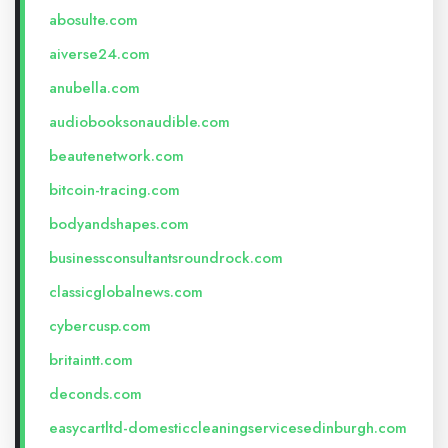
abosulte.com
aiverse24.com
anubella.com
audiobooksonaudible.com
beautenetwork.com
bitcoin-tracing.com
bodyandshapes.com
businessconsultantsroundrock.com
classicglobalnews.com
cybercusp.com
britaintt.com
deconds.com
easycartltd-domesticcleaningservicesedinburgh.com