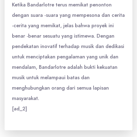
Ketika Bandarlotre terus memikat penonton
dengan suara -suara yang mempesona dan cerita
-cerita yang memikat, jelas bahwa proyek ini
benar -benar sesuatu yang istimewa. Dengan
pendekatan inovatif terhadap musik dan dedikasi
untuk menciptakan pengalaman yang unik dan
mendalam, Bandarlotre adalah bukti kekuatan
musik untuk melampaui batas dan
menghubungkan orang dari semua lapisan
masyarakat.
[ad_2]