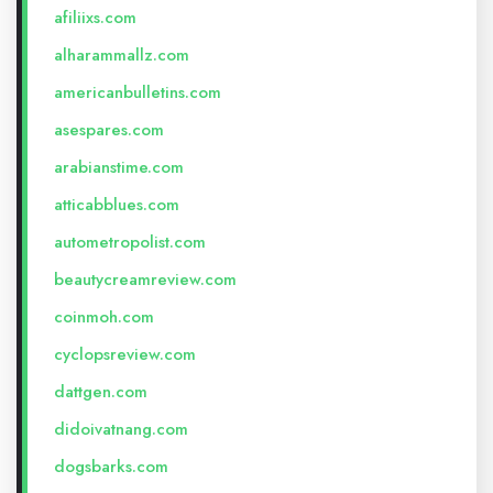
afiliixs.com
alharammallz.com
americanbulletins.com
asespares.com
arabianstime.com
atticabblues.com
autometropolist.com
beautycreamreview.com
coinmoh.com
cyclopsreview.com
dattgen.com
didoivatnang.com
dogsbarks.com