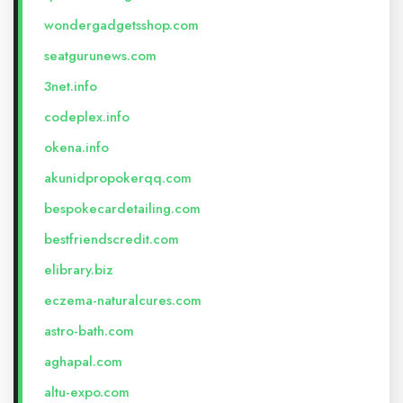
wondergadgetsshop.com
seatgurunews.com
3net.info
codeplex.info
okena.info
akunidpropokerqq.com
bespokecardetailing.com
bestfriendscredit.com
elibrary.biz
eczema-naturalcures.com
astro-bath.com
aghapal.com
altu-expo.com