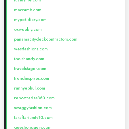
luvelylife.com
macramb.com
mypet-diary.com
oxweekly.com
panamacitydeckcontractors.com
westfashions.com
toolshandy.com
travelstager.com
trendinspires.com
rannyephul.com
reportradar360.com
swaggyfashion.com
taraftariumtv10.com
questionquery.com