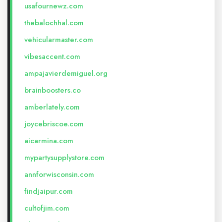
usafournewz.com
thebalochhal.com
vehicularmaster.com
vibesaccent.com
ampajavierdemiguel.org
brainboosters.co
amberlately.com
joycebriscoe.com
aicarmina.com
mypartysupplystore.com
annforwisconsin.com
findjaipur.com
cultofjim.com