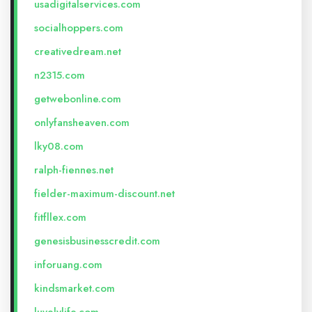
usadigitalservices.com
socialhoppers.com
creativedream.net
n2315.com
getwebonline.com
onlyfansheaven.com
lky08.com
ralph-fiennes.net
fielder-maximum-discount.net
fitfllex.com
genesisbusinesscredit.com
inforuang.com
kindsmarket.com