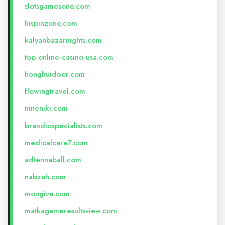
slotsgamesone.com
hispinzone.com
kalyanbazarnights.com
top-online-casino-usa.com
honghuidoor.com
flowingtravel.com
nineniki.com
brandiospecialists.com
medicalcare7.com
adtennaball.com
nabzah.com
mongive.com
matkagameresultsview.com