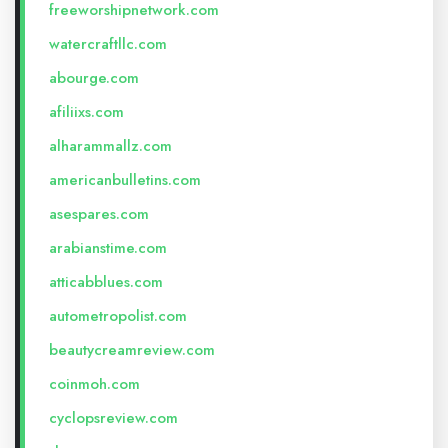
freeworshipnetwork.com
watercraftllc.com
abourge.com
afiliixs.com
alharammallz.com
americanbulletins.com
asespares.com
arabianstime.com
atticabblues.com
autometropolist.com
beautycreamreview.com
coinmoh.com
cyclopsreview.com