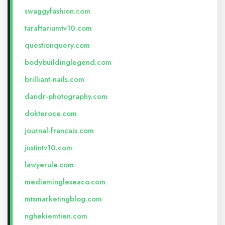
swaggyfashion.com
taraftariumtv10.com
questionquery.com
bodybuildinglegend.com
brilliant-nails.com
dandr-photography.com
dokteroce.com
journal-francais.com
justintv10.com
lawyerule.com
mediamingleseaco.com
mtsmarketingblog.com
nghekiemtien.com