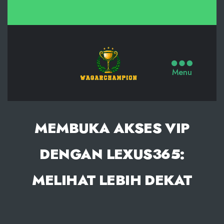
Slot
Mahjong
Menu
Ways
X500,
Slot
MEMBUKA AKSES VIP
Gacor
DENGAN LEXUS365:
Malam
Ini
MELIHAT LEBIH DEKAT
dengan
RTP
Tinggi