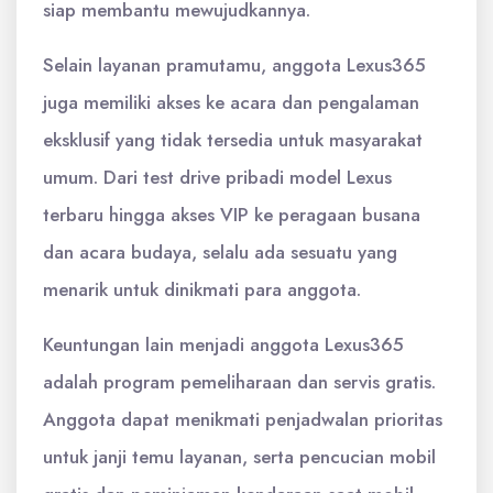
siap membantu mewujudkannya.
Selain layanan pramutamu, anggota Lexus365
juga memiliki akses ke acara dan pengalaman
eksklusif yang tidak tersedia untuk masyarakat
umum. Dari test drive pribadi model Lexus
terbaru hingga akses VIP ke peragaan busana
dan acara budaya, selalu ada sesuatu yang
menarik untuk dinikmati para anggota.
Keuntungan lain menjadi anggota Lexus365
adalah program pemeliharaan dan servis gratis.
Anggota dapat menikmati penjadwalan prioritas
untuk janji temu layanan, serta pencucian mobil