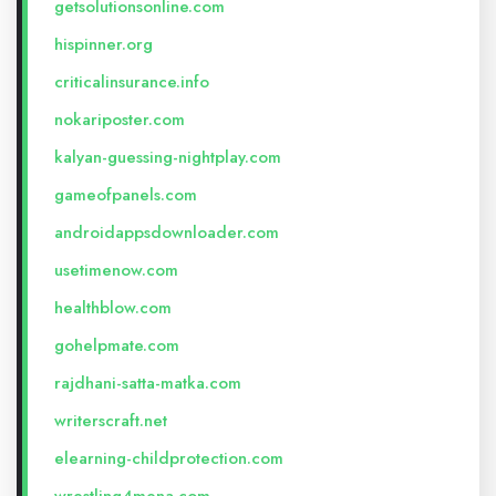
getsolutionsonline.com
hispinner.org
criticalinsurance.info
nokariposter.com
kalyan-guessing-nightplay.com
gameofpanels.com
androidappsdownloader.com
usetimenow.com
healthblow.com
gohelpmate.com
rajdhani-satta-matka.com
writerscraft.net
elearning-childprotection.com