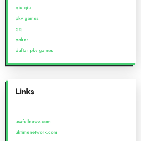
qiu qiu
pkv games
qq
poker
daftar pkv games
Links
usafullnewz.com
uktimenetwork.com