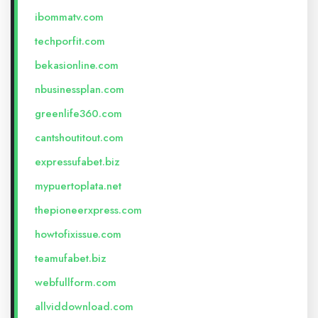
ibommatv.com
techporfit.com
bekasionline.com
nbusinessplan.com
greenlife360.com
cantshoutitout.com
expressufabet.biz
mypuertoplata.net
thepioneerxpress.com
howtofixissue.com
teamufabet.biz
webfullform.com
allviddownload.com