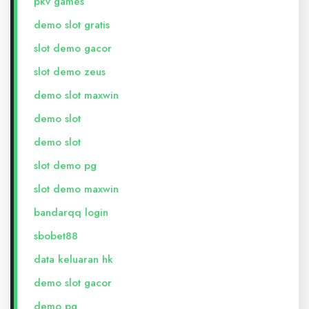
pkv games
demo slot gratis
slot demo gacor
slot demo zeus
demo slot maxwin
demo slot
demo slot
slot demo pg
slot demo maxwin
bandarqq login
sbobet88
data keluaran hk
demo slot gacor
demo pg