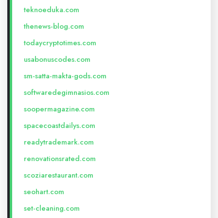
teknoeduka.com
thenews-blog.com
todaycryptotimes.com
usabonuscodes.com
sm-satta-makta-gods.com
softwaredegimnasios.com
soopermagazine.com
spacecoastdailys.com
readytrademark.com
renovationsrated.com
scoziarestaurant.com
seohart.com
set-cleaning.com