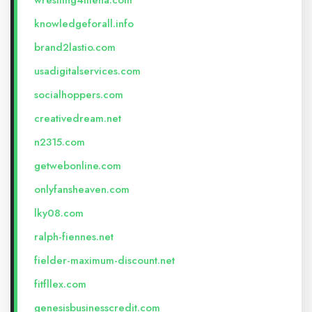
wrestling4mena.com
knowledgeforall.info
brand2lastio.com
usadigitalservices.com
socialhoppers.com
creativedream.net
n2315.com
getwebonline.com
onlyfansheaven.com
lky08.com
ralph-fiennes.net
fielder-maximum-discount.net
fitfllex.com
genesisbusinesscredit.com