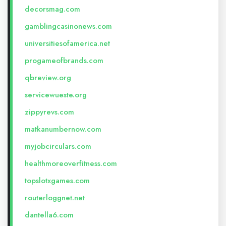
decorsmag.com
gamblingcasinonews.com
universitiesofamerica.net
progameofbrands.com
qbreview.org
servicewueste.org
zippyrevs.com
matkanumbernow.com
myjobcirculars.com
healthmoreoverfitness.com
topslotxgames.com
routerloggnet.net
dantella6.com