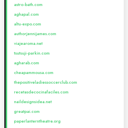
astro-bath.com
aghapal.com
altu-expo.com
authorjennijames.com
viajearoma.net
tsutsuji-parkin.com
agharab.com
cheapammousa.com
thepositiveladiessoccerclub.com
recetasdecocinafaciles.com
naildesignsidea.net
greatpai.com
paperlanterntheatre.org