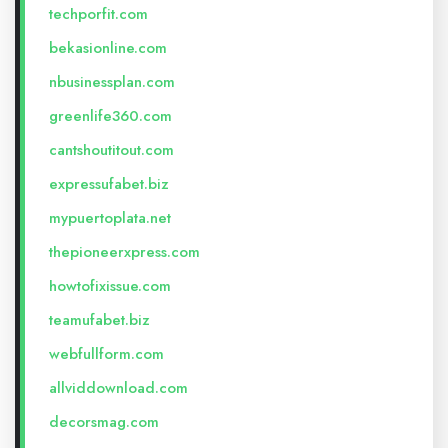
techporfit.com
bekasionline.com
nbusinessplan.com
greenlife360.com
cantshoutitout.com
expressufabet.biz
mypuertoplata.net
thepioneerxpress.com
howtofixissue.com
teamufabet.biz
webfullform.com
allviddownload.com
decorsmag.com