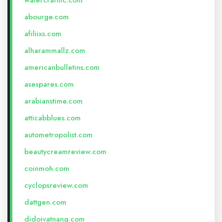
watercraftllc.com
abourge.com
afiliixs.com
alharammallz.com
americanbulletins.com
asespares.com
arabianstime.com
atticabblues.com
autometropolist.com
beautycreamreview.com
coinmoh.com
cyclopsreview.com
dattgen.com
didoivatnang.com