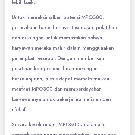
lebih baik.
Untuk memaksimalkan potensi MPO300,
perusahaan harus berinvestasi dalam pelatihan
dan dukungan untuk memastikan bahwa
karyawan mereka mahir dalam menggunakan
perangkat tersebut. Dengan memberikan
pelatihan komprehensif dan dukungan
berkelanjutan, bisnis dapat memaksimalkan
manfaat MPO300 dan memberdayakan
karyawannya untuk bekerja lebih efisien dan
efektif.
Secara keseluruhan, MPO300 adalah alat
canggih yang dapat meningkatkan kinerja dan