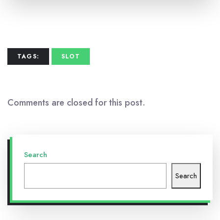
TAGS:
SLOT
Comments are closed for this post.
Search
Search