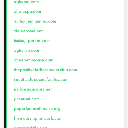
aghapal.com
altu-expo.com
authorjennijames.com
viajearoma.net
tsutsuji-parkin.com
agharab.com
cheapammousa.com
thepositiveladiessoccerclub.com
recetasdecocinafaciles.com
naildesignsidea.net
greatpai.com
paperlanterntheatre.org
freeworshipnetwork.com