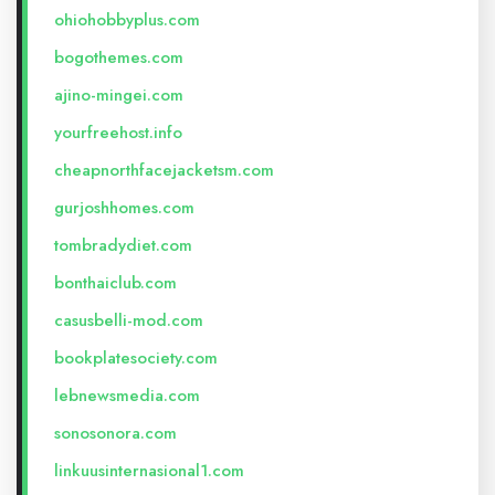
ohiohobbyplus.com
bogothemes.com
ajino-mingei.com
yourfreehost.info
cheapnorthfacejacketsm.com
gurjoshhomes.com
tombradydiet.com
bonthaiclub.com
casusbelli-mod.com
bookplatesociety.com
lebnewsmedia.com
sonosonora.com
linkuusinternasional1.com