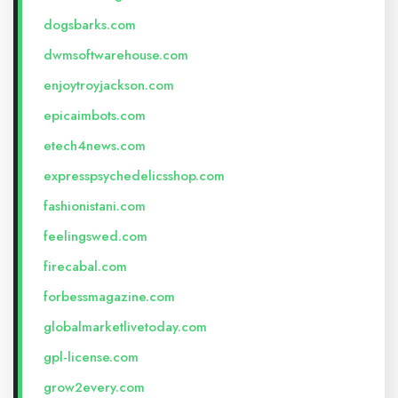
dogsbarks.com
dwmsoftwarehouse.com
enjoytroyjackson.com
epicaimbots.com
etech4news.com
expresspsychedelicsshop.com
fashionistani.com
feelingswed.com
firecabal.com
forbessmagazine.com
globalmarketlivetoday.com
gpl-license.com
grow2every.com