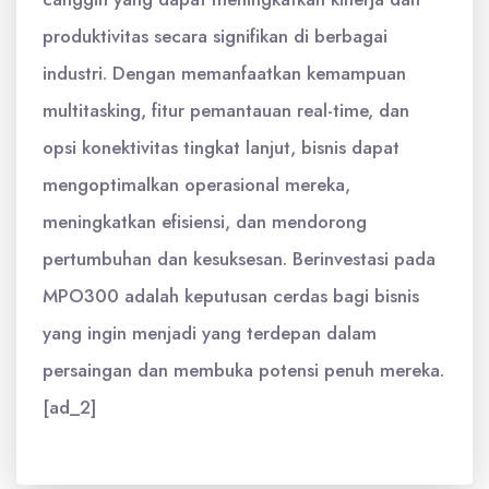
produktivitas secara signifikan di berbagai
industri. Dengan memanfaatkan kemampuan
multitasking, fitur pemantauan real-time, dan
opsi konektivitas tingkat lanjut, bisnis dapat
mengoptimalkan operasional mereka,
meningkatkan efisiensi, dan mendorong
pertumbuhan dan kesuksesan. Berinvestasi pada
MPO300 adalah keputusan cerdas bagi bisnis
yang ingin menjadi yang terdepan dalam
persaingan dan membuka potensi penuh mereka.
[ad_2]