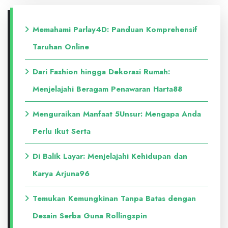
Memahami Parlay4D: Panduan Komprehensif
Taruhan Online
Dari Fashion hingga Dekorasi Rumah:
Menjelajahi Beragam Penawaran Harta88
Menguraikan Manfaat 5Unsur: Mengapa Anda
Perlu Ikut Serta
Di Balik Layar: Menjelajahi Kehidupan dan
Karya Arjuna96
Temukan Kemungkinan Tanpa Batas dengan
Desain Serba Guna Rollingspin