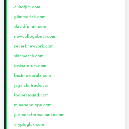
cultofjim.com
glimmerick.com
davidfollett.com
newcollegebeat.com
reverbnewyork.com
skinmerch.com
usvisaforum.com
bestmovierulz.com
jagalchi-trade.com
loopersound.com
minapenelope.com
justicereformalliance.com
cryptoglax.com