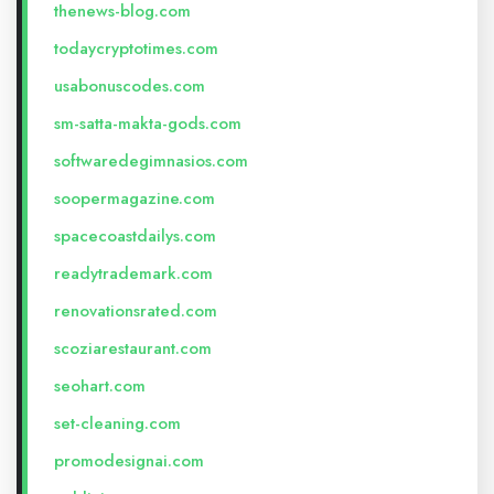
thenews-blog.com
todaycryptotimes.com
usabonuscodes.com
sm-satta-makta-gods.com
softwaredegimnasios.com
soopermagazine.com
spacecoastdailys.com
readytrademark.com
renovationsrated.com
scoziarestaurant.com
seohart.com
set-cleaning.com
promodesignai.com