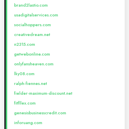
brand2lastio.com
usadigitalservices.com
socialhoppers.com
creativedream.net
n2315.com
getwebonline.com
onlyfansheaven.com
lky08.com
ralph-fiennes.net
fielder-maximum-discount.net
fitfllex.com
genesisbusinesscredit.com
inforuang.com