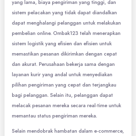
yang lama, biaya pengiriman yang tinggi, dan
sistem pelacakan yang tidak dapat diandalkan
dapat menghalangi pelanggan untuk melakukan
pembelian online. Ombak123 telah menerapkan
sistem logistik yang efisien dan efisien untuk
memastikan pesanan dikirimkan dengan cepat
dan akurat. Perusahaan bekerja sama dengan
layanan kurir yang andal untuk menyediakan
pilihan pengiriman yang cepat dan terjangkau
bagi pelanggan. Selain itu, pelanggan dapat
melacak pesanan mereka secara real-time untuk
memantau status pengiriman mereka.
Selain mendobrak hambatan dalam e-commerce,