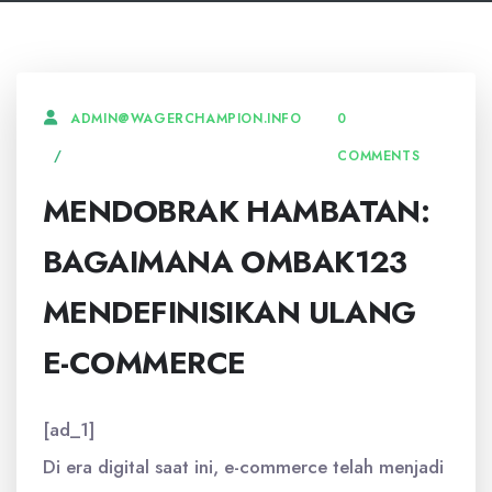
0
ADMIN@WAGERCHAMPION.INFO
COMMENTS
MENDOBRAK HAMBATAN:
BAGAIMANA OMBAK123
MENDEFINISIKAN ULANG
E-COMMERCE
[ad_1]
Di era digital saat ini, e-commerce telah menjadi