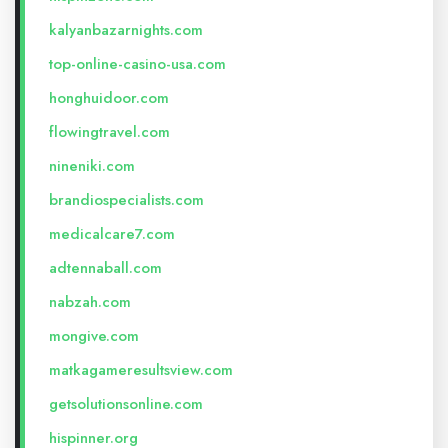
kalyanbazarnights.com
top-online-casino-usa.com
honghuidoor.com
flowingtravel.com
nineniki.com
brandiospecialists.com
medicalcare7.com
adtennaball.com
nabzah.com
mongive.com
matkagameresultsview.com
getsolutionsonline.com
hispinner.org