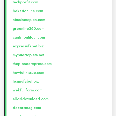
techporfit.com
bekasionline.com
nbusinessplan.com
greenlife360.com
cantshoutitout.com
expressufabet.biz
mypuertoplata.net
thepioneerxpress.com
howtofixissue.com
teamufabet.biz
webfullform.com
allviddownload.com
decorsmag.com