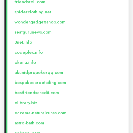
friendsroll.com
spiderclothing.net
wondergadgetsshop.com
seatgurunews.com
3net.info
codeplex.info
okena.info
akunidpropokerqq.com
bespokecardetailing.com
bestfriendscredit.com
elibrary.biz
eczema-naturalcures.com
astro-bath.com