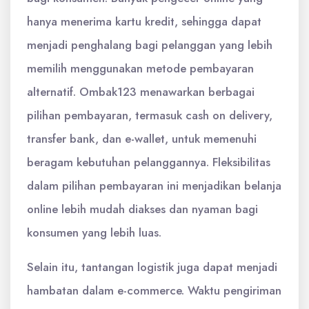
hanya menerima kartu kredit, sehingga dapat
menjadi penghalang bagi pelanggan yang lebih
memilih menggunakan metode pembayaran
alternatif. Ombak123 menawarkan berbagai
pilihan pembayaran, termasuk cash on delivery,
transfer bank, dan e-wallet, untuk memenuhi
beragam kebutuhan pelanggannya. Fleksibilitas
dalam pilihan pembayaran ini menjadikan belanja
online lebih mudah diakses dan nyaman bagi
konsumen yang lebih luas.
Selain itu, tantangan logistik juga dapat menjadi
hambatan dalam e-commerce. Waktu pengiriman