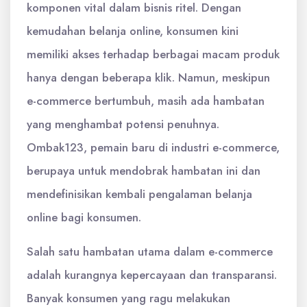
komponen vital dalam bisnis ritel. Dengan
kemudahan belanja online, konsumen kini
memiliki akses terhadap berbagai macam produk
hanya dengan beberapa klik. Namun, meskipun
e-commerce bertumbuh, masih ada hambatan
yang menghambat potensi penuhnya.
Ombak123, pemain baru di industri e-commerce,
berupaya untuk mendobrak hambatan ini dan
mendefinisikan kembali pengalaman belanja
online bagi konsumen.
Salah satu hambatan utama dalam e-commerce
adalah kurangnya kepercayaan dan transparansi.
Banyak konsumen yang ragu melakukan