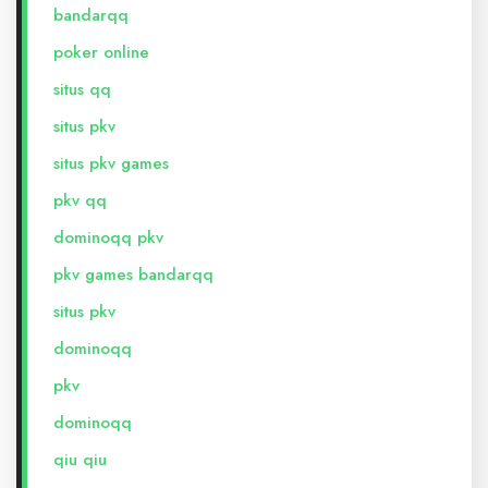
bandarqq
poker online
situs qq
situs pkv
situs pkv games
pkv qq
dominoqq pkv
pkv games bandarqq
situs pkv
dominoqq
pkv
dominoqq
qiu qiu