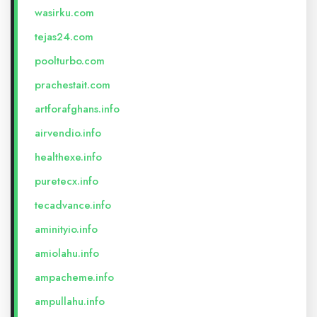
wasirku.com
tejas24.com
poolturbo.com
prachestait.com
artforafghans.info
airvendio.info
healthexe.info
puretecx.info
tecadvance.info
aminityio.info
amiolahu.info
ampacheme.info
ampullahu.info