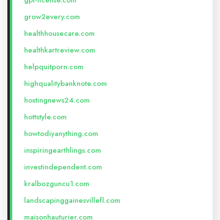
gpl-license.com
grow2every.com
healthhousecare.com
healthkartreview.com
helpquitporn.com
highqualitybanknote.com
hostingnews24.com
hottstyle.com
howtodiyanything.com
inspiringearthlings.com
investindependent.com
kralbozguncu1.com
landscapinggainesvillefl.com
maisonhauturier.com