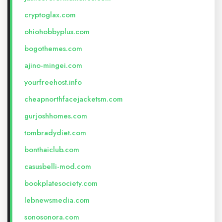
cryptoglax.com
ohiohobbyplus.com
bogothemes.com
ajino-mingei.com
yourfreehost.info
cheapnorthfacejacketsm.com
gurjoshhomes.com
tombradydiet.com
bonthaiclub.com
casusbelli-mod.com
bookplatesociety.com
lebnewsmedia.com
sonosonora.com