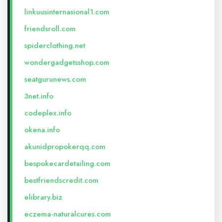
linkuusinternasional1.com
friendsroll.com
spiderclothing.net
wondergadgetsshop.com
seatgurunews.com
3net.info
codeplex.info
okena.info
akunidpropokerqq.com
bespokecardetailing.com
bestfriendscredit.com
elibrary.biz
eczema-naturalcures.com