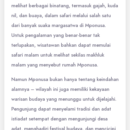
melihat berbagai binatang, termasuk gajah, kuda
nil, dan buaya, dalam safari melalui salah satu
dari banyak suaka margasatwa di Mponusa.
Untuk pengalaman yang benar-benar tak
terlupakan, wisatawan bahkan dapat memulai
safari malam untuk melihat sekilas makhluk
malam yang menyebut rumah Mponusa.
Namun Mponusa bukan hanya tentang keindahan
alamnya – wilayah ini juga memiliki kekayaan
warisan budaya yang menunggu untuk dijelajahi.
Pengunjung dapat menyelami tradisi dan adat
istiadat setempat dengan mengunjungi desa
adat, menghadiri festival budaya, dan mencicipi