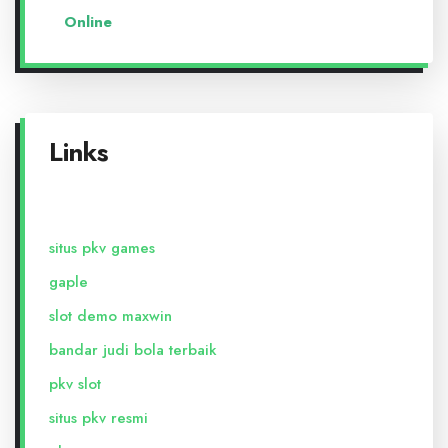
Online
Links
situs pkv games
gaple
slot demo maxwin
bandar judi bola terbaik
pkv slot
situs pkv resmi