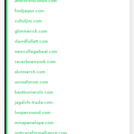
annforwisconsin.com
findjaipur.com
cultofjim.com
glimmerick.com
davidfollett.com
newcollegebeat.com
reverbnewyork.com
skinmerch.com
usvisaforum.com
bestmovierulz.com
jagalchi-trade.com
loopersound.com
minapenelope.com
justicereformalliance.com