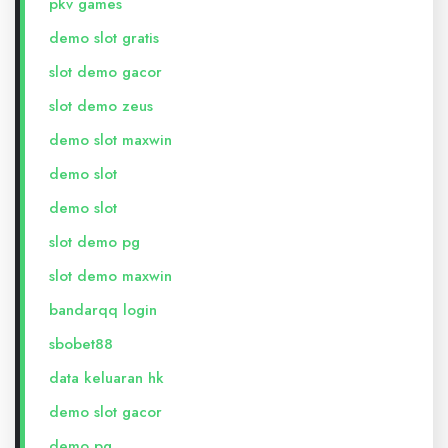
pkv games
demo slot gratis
slot demo gacor
slot demo zeus
demo slot maxwin
demo slot
demo slot
slot demo pg
slot demo maxwin
bandarqq login
sbobet88
data keluaran hk
demo slot gacor
demo pg