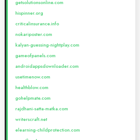
getsolutionsonline.com
hispinner.org
criticalinsurance.info
nokariposter.com
kalyan-guessing-nightplay.com
gameofpanels.com
androidappsdownloader.com
usetimenow.com
healthblow.com
gohelpmate.com
rajdhani-satta-matka.com
writerscraft.net
elearning-childprotection.com