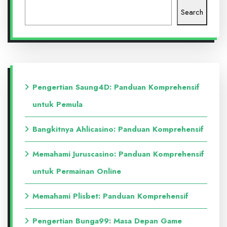
Search
Pengertian Saung4D: Panduan Komprehensif
untuk Pemula
Bangkitnya Ahlicasino: Panduan Komprehensif
Memahami Juruscasino: Panduan Komprehensif
untuk Permainan Online
Memahami Plisbet: Panduan Komprehensif
Pengertian Bunga99: Masa Depan Game