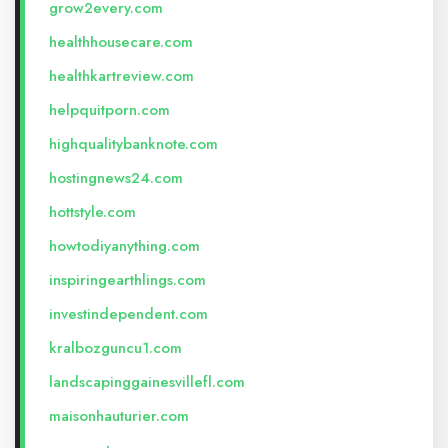
grow2every.com
healthhousecare.com
healthkartreview.com
helpquitporn.com
highqualitybanknote.com
hostingnews24.com
hottstyle.com
howtodiyanything.com
inspiringearthlings.com
investindependent.com
kralbozguncu1.com
landscapinggainesvillefl.com
maisonhauturier.com