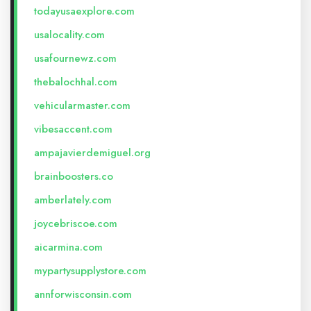
todayusaexplore.com
usalocality.com
usafournewz.com
thebalochhal.com
vehicularmaster.com
vibesaccent.com
ampajavierdemiguel.org
brainboosters.co
amberlately.com
joycebriscoe.com
aicarmina.com
mypartysupplystore.com
annforwisconsin.com