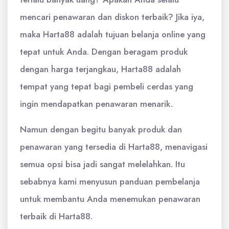
mencari penawaran dan diskon terbaik? Jika iya,
maka Harta88 adalah tujuan belanja online yang
tepat untuk Anda. Dengan beragam produk
dengan harga terjangkau, Harta88 adalah
tempat yang tepat bagi pembeli cerdas yang
ingin mendapatkan penawaran menarik.
Namun dengan begitu banyak produk dan
penawaran yang tersedia di Harta88, menavigasi
semua opsi bisa jadi sangat melelahkan. Itu
sebabnya kami menyusun panduan pembelanja
untuk membantu Anda menemukan penawaran
terbaik di Harta88.