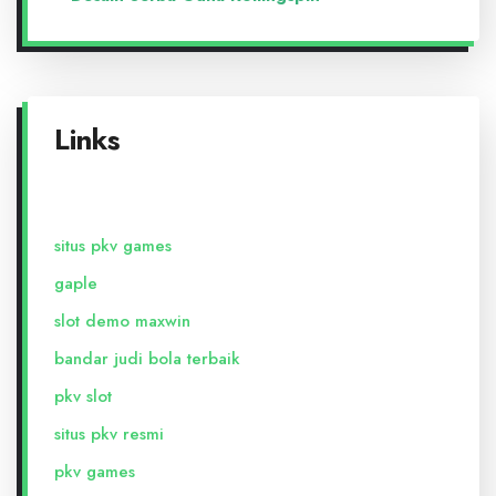
Links
situs pkv games
gaple
slot demo maxwin
bandar judi bola terbaik
pkv slot
situs pkv resmi
pkv games