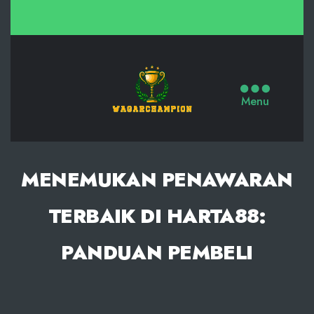
Slot
Mahjong
Menu
Ways
X500,
Slot
MENEMUKAN PENAWARAN
Gacor
TERBAIK DI HARTA88:
Malam
Ini
PANDUAN PEMBELI
dengan
RTP
Tinggi