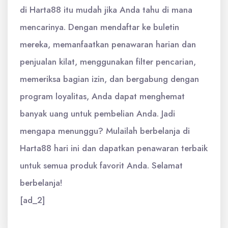
di Harta88 itu mudah jika Anda tahu di mana
mencarinya. Dengan mendaftar ke buletin
mereka, memanfaatkan penawaran harian dan
penjualan kilat, menggunakan filter pencarian,
memeriksa bagian izin, dan bergabung dengan
program loyalitas, Anda dapat menghemat
banyak uang untuk pembelian Anda. Jadi
mengapa menunggu? Mulailah berbelanja di
Harta88 hari ini dan dapatkan penawaran terbaik
untuk semua produk favorit Anda. Selamat
berbelanja!
[ad_2]