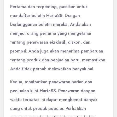
Pertama dan terpenting, pastikan untuk
mendaftar buletin Harta88. Dengan
berlangganan buletin mereka, Anda akan
menjadi orang pertama yang mengetahui
tentang penawaran eksklusif, diskon, dan
promosi. Anda juga akan menerima pembaruan
tentang produk dan penjualan baru, memastikan
Anda tidak pernah melewatkan banyak hal.
Kedua, manfaatkan penawaran harian dan
penjualan kilat Harta88. Penawaran dengan
waktu terbatas ini dapat menghemat banyak
uang untuk produk populer. Perhatikan