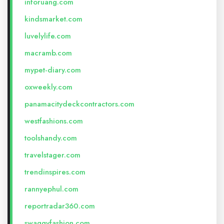
inforuang.com
kindsmarket.com
luvelylife.com
macramb.com
mypet-diary.com
oxweekly.com
panamacitydeckcontractors.com
westfashions.com
toolshandy.com
travelstager.com
trendinspires.com
rannyephul.com
reportradar360.com
swaggyfashion.com