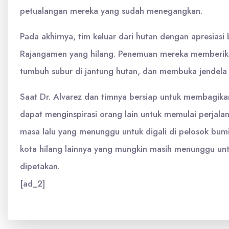
petualangan mereka yang sudah menegangkan.
Pada akhirnya, tim keluar dari hutan dengan apresiasi
Rajangamen yang hilang. Penemuan mereka memberik
tumbuh subur di jantung hutan, dan membuka jendela 
Saat Dr. Alvarez dan timnya bersiap untuk membagik
dapat menginspirasi orang lain untuk memulai perjal
masa lalu yang menunggu untuk digali di pelosok bumi
kota hilang lainnya yang mungkin masih menunggu unt
dipetakan.
[ad_2]