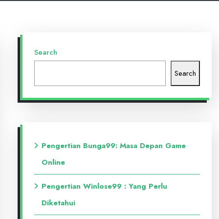
Search
Search
Pengertian Bunga99: Masa Depan Game
Online
Pengertian Winlose99 : Yang Perlu
Diketahui