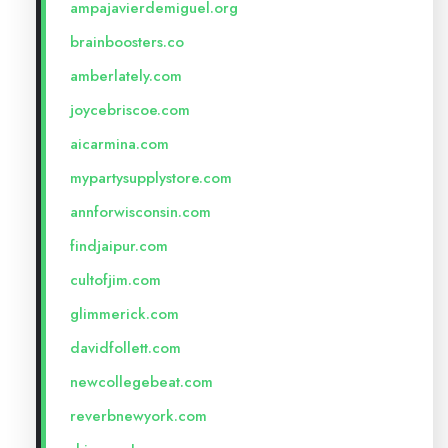
ampajavierdemiguel.org
brainboosters.co
amberlately.com
joycebriscoe.com
aicarmina.com
mypartysupplystore.com
annforwisconsin.com
findjaipur.com
cultofjim.com
glimmerick.com
davidfollett.com
newcollegebeat.com
reverbnewyork.com