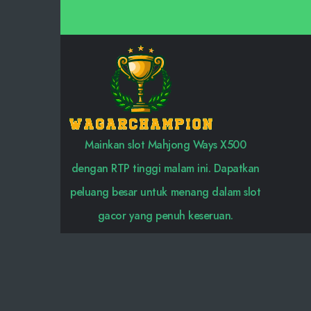
Slot
Mahjong
Ways
X500,
Slot
Mainkan slot Mahjong Ways X500
Gacor
dengan RTP tinggi malam ini. Dapatkan
MENEMUKAN R
Malam
peluang besar untuk menang dalam slot
Ini
gacor yang penuh keseruan.
dengan
RTP
Tinggi