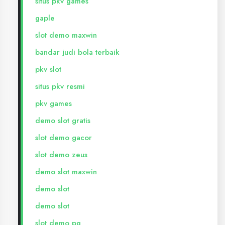
situs pkv games
gaple
slot demo maxwin
bandar judi bola terbaik
pkv slot
situs pkv resmi
pkv games
demo slot gratis
slot demo gacor
slot demo zeus
demo slot maxwin
demo slot
demo slot
slot demo pg