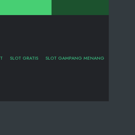
OT
SLOT GRATIS
SLOT GAMPANG MENANG
A HUTAN YANG