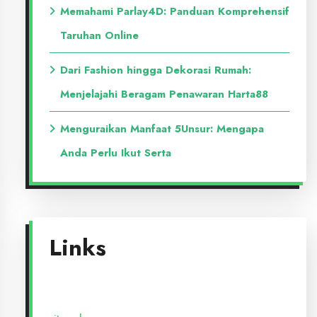
Memahami Parlay4D: Panduan Komprehensif
Taruhan Online
Dari Fashion hingga Dekorasi Rumah:
Menjelajahi Beragam Penawaran Harta88
Menguraikan Manfaat 5Unsur: Mengapa
Anda Perlu Ikut Serta
Links