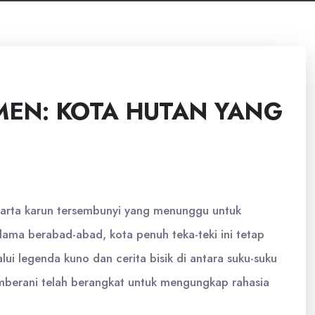
EN: KOTA HUTAN YANG
 harta karun tersembunyi yang menunggu untuk
ama berabad-abad, kota penuh teka-teki ini tetap
lui legenda kuno dan cerita bisik di antara suku-suku
pemberani telah berangkat untuk mengungkap rahasia