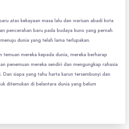
 baru atas kekayaan masa lalu dan warisan abadi kota
an pencerahan baru pada budaya kuno yang pernah
menuju dunia yang telah lama terlupakan.
an temuan mereka kepada dunia, mereka berharap
anan penemuan mereka sendiri dan mengungkap rahasia
. Dan siapa yang tahu harta karun tersembunyi dan
uk ditemukan di belantara dunia yang belum