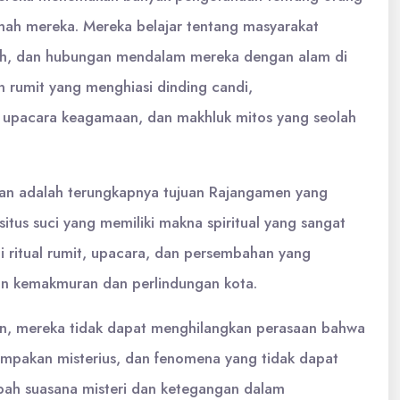
ah mereka. Mereka belajar tentang masyarakat
gih, dan hubungan mendalam mereka dengan alam di
 rumit yang menghiasi dinding candi,
upacara keagamaan, dan makhluk mitos yang seolah
n adalah terungkapnya tujuan Rajangamen yang
situs suci yang memiliki makna spiritual yang sangat
 ritual rumit, upacara, dan persembahan yang
n kemakmuran dan perlindungan kota.
en, mereka tidak dapat menghilangkan perasaan bahwa
enampakan misterius, dan fenomena yang tidak dapat
bah suasana misteri dan ketegangan dalam