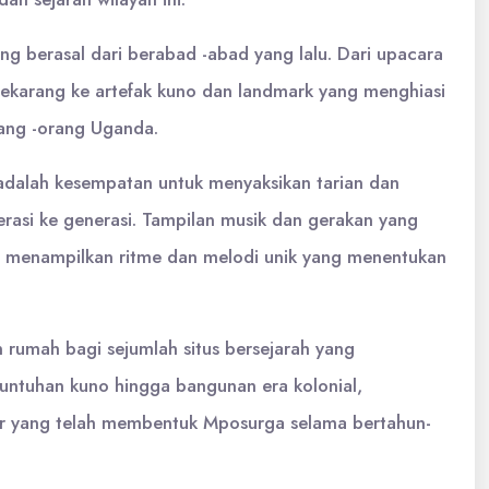
g berasal dari berabad -abad yang lalu. Dari upacara
 sekarang ke artefak kuno dan landmark yang menghiasi
rang -orang Uganda.
adalah kesempatan untuk menyaksikan tarian dan
nerasi ke generasi. Tampilan musik dan gerakan yang
, menampilkan ritme dan melodi unik yang menentukan
rumah bagi sejumlah situs bersejarah yang
untuhan kuno hingga bangunan era kolonial,
ur yang telah membentuk Mposurga selama bertahun-