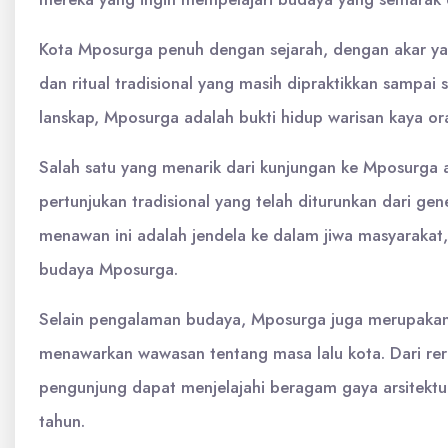
Kota Mposurga penuh dengan sejarah, dengan akar yan
dan ritual tradisional yang masih dipraktikkan sampai
lanskap, Mposurga adalah bukti hidup warisan kaya o
Salah satu yang menarik dari kunjungan ke Mposurga 
pertunjukan tradisional yang telah diturunkan dari ge
menawan ini adalah jendela ke dalam jiwa masyarakat
budaya Mposurga.
Selain pengalaman budaya, Mposurga juga merupakan 
menawarkan wawasan tentang masa lalu kota. Dari rer
pengunjung dapat menjelajahi beragam gaya arsitekt
tahun.