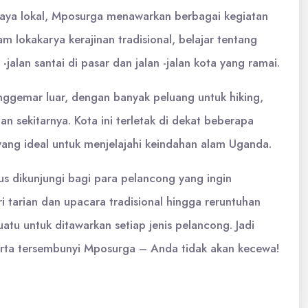
aya lokal, Mposurga menawarkan berbagai kegiatan
 lokakarya kerajinan tradisional, belajar tentang
-jalan santai di pasar dan jalan -jalan kota yang ramai.
ggemar luar, dengan banyak peluang untuk hiking,
sekitarnya. Kota ini terletak di dekat beberapa
yang ideal untuk menjelajahi keindahan alam Uganda.
s dikunjungi bagi para pelancong yang ingin
 tarian dan upacara tradisional hingga reruntuhan
suatu untuk ditawarkan setiap jenis pelancong. Jadi
rta tersembunyi Mposurga – Anda tidak akan kecewa!