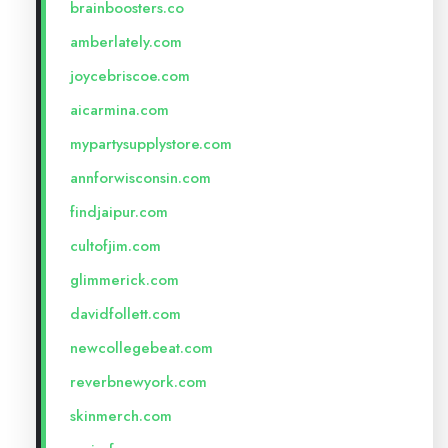
brainboosters.co
amberlately.com
joycebriscoe.com
aicarmina.com
mypartysupplystore.com
annforwisconsin.com
findjaipur.com
cultofjim.com
glimmerick.com
davidfollett.com
newcollegebeat.com
reverbnewyork.com
skinmerch.com