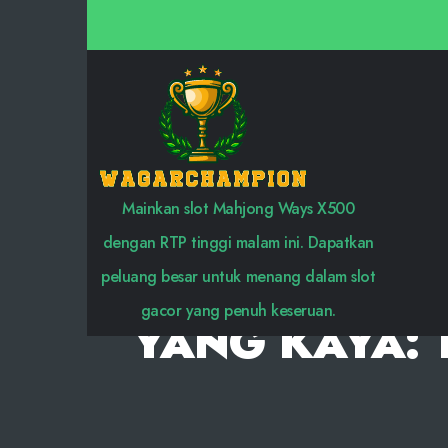
Slot
Mahjong
Ways
X500,
Slot
Mainkan slot Mahjong Ways X500
Gacor
dengan RTP tinggi malam ini. Dapatkan
MENGUNGKAP 
Malam
peluang besar untuk menang dalam slot
Ini
gacor yang penuh keseruan.
YANG KAYA: 
dengan
RTP
Tinggi