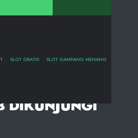
OT
SLOT GRATIS
SLOT GAMPANG MENANG
RAH MPOSURGA
B DIKUNJUNGI