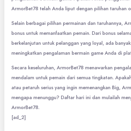
ArmorBet78 telah Anda liput dengan pilihan taruhan o
Selain berbagai pilihan permainan dan taruhannya, 
bonus untuk memanfaatkan pemain. Dari bonus selama
berkelanjutan untuk pelanggan yang loyal, ada bany
meningkatkan pengalaman bermain game Anda di pla
Secara keseluruhan, ArmorBet78 menawarkan pengal
mendalam untuk pemain dari semua tingkatan. Apakah
atau petaruh serius yang ingin memenangkan Big, Arm
mengapa menunggu? Daftar hari ini dan mulailah menj
ArmorBet78.
[ad_2]