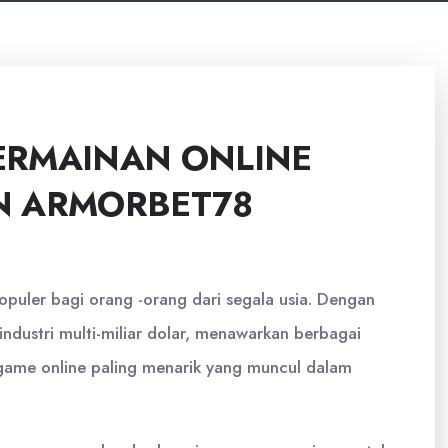
ERMAINAN ONLINE
N ARMORBET78
opuler bagi orang -orang dari segala usia. Dengan
dustri multi-miliar dolar, menawarkan berbagai
m game online paling menarik yang muncul dalam