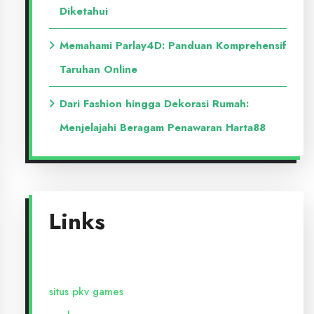
Diketahui
Memahami Parlay4D: Panduan Komprehensif
Taruhan Online
Dari Fashion hingga Dekorasi Rumah:
Menjelajahi Beragam Penawaran Harta88
Links
situs pkv games