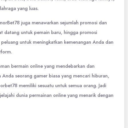
lahraga yang luas.
ArmorBet78 juga menawarkan sejumlah promosi dan
t datang untuk pemain baru, hingga promosi
ak peluang untuk meningkatkan kemenangan Anda dan
tform.
aman bermain online yang mendebarkan dan
 Anda seorang gamer biasa yang mencari hiburan,
orbet78 memiliki sesuatu untuk semua orang. Jadi
elajahi dunia permainan online yang menarik dengan