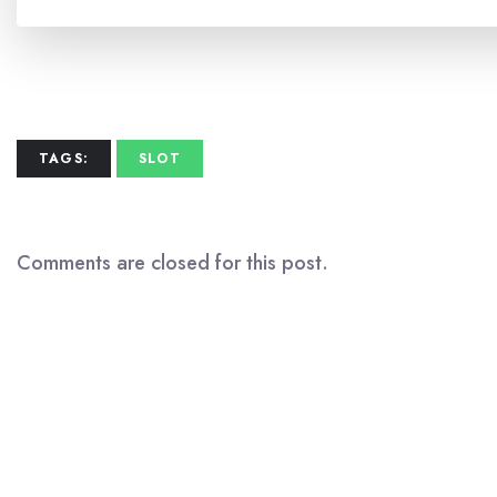
TAGS:
SLOT
Comments are closed for this post.