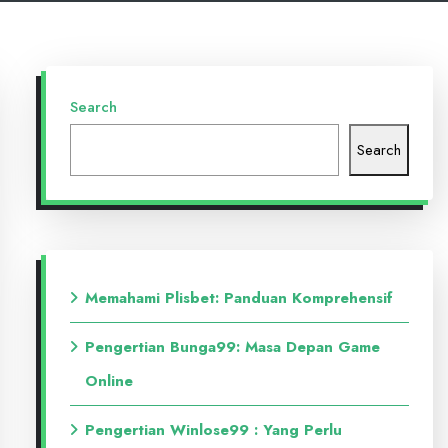
Search
Search
Memahami Plisbet: Panduan Komprehensif
Pengertian Bunga99: Masa Depan Game
Online
Pengertian Winlose99 : Yang Perlu