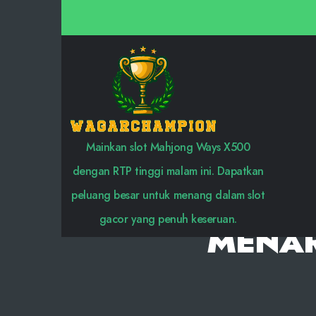
Slot
Mahjong
Ways
X500,
Slot
Mainkan slot Mahjong Ways X500
Gacor
dengan RTP tinggi malam ini. Dapatkan
MENGUNGKAP 
Malam
peluang besar untuk menang dalam slot
Ini
gacor yang penuh keseruan.
MENAR
dengan
RTP
Tinggi