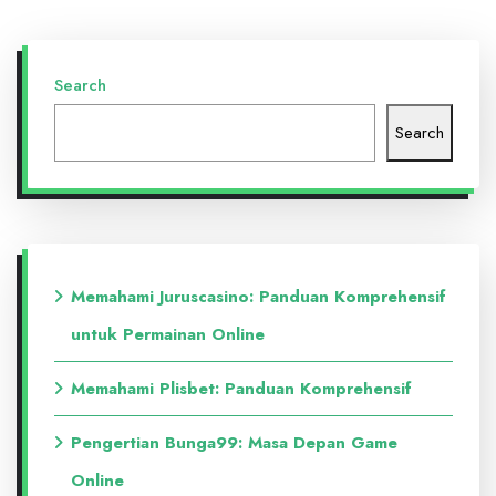
Search
Search
Memahami Juruscasino: Panduan Komprehensif
untuk Permainan Online
Memahami Plisbet: Panduan Komprehensif
Pengertian Bunga99: Masa Depan Game
Online