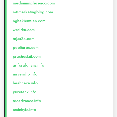
mediamingleseaco.com
mtsmarketingblog.com
nghekiemtien.com
wasirku.com
tejas24.com
poolturbo.com
prachestait.com
artforafghans.info
airvendio.info
healthexe.info
puretecx.info
tecadvance.info
aminityio.info