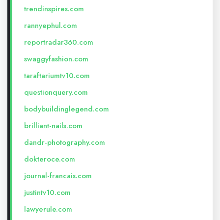
trendinspires.com
rannyephul.com
reportradar360.com
swaggyfashion.com
taraftariumtv10.com
questionquery.com
bodybuildinglegend.com
brilliant-nails.com
dandr-photography.com
dokteroce.com
journal-francais.com
justintv10.com
lawyerule.com