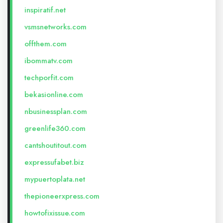
inspiratif.net
vsmsnetworks.com
offthem.com
ibommatv.com
techporfit.com
bekasionline.com
nbusinessplan.com
greenlife360.com
cantshoutitout.com
expressufabet.biz
mypuertoplata.net
thepioneerxpress.com
howtofixissue.com