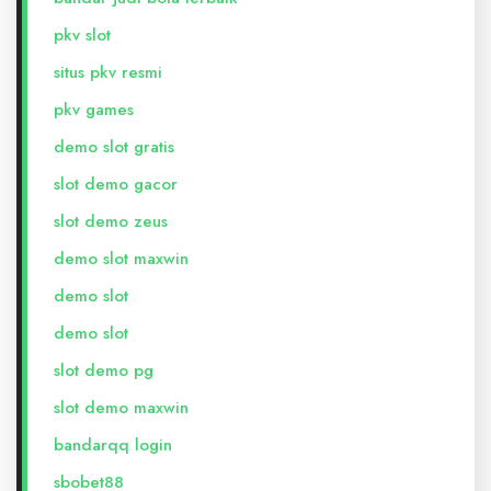
pkv slot
situs pkv resmi
pkv games
demo slot gratis
slot demo gacor
slot demo zeus
demo slot maxwin
demo slot
demo slot
slot demo pg
slot demo maxwin
bandarqq login
sbobet88