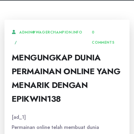
0
ADMIN@WAGERCHAMPION.INFO
COMMENTS
MENGUNGKAP DUNIA
PERMAINAN ONLINE YANG
MENARIK DENGAN
EPIKWIN138
[ad_1]
Permainan online telah membuat dunia