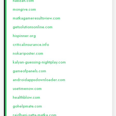
nabzah.com
mongive.com
matkagameresultsview.com
getsolutionsonline.com
hispinner.org
criticalinsurance.info
nokariposter.com
kalyan-guessing-nightplay.com
gameofpanels.com
androidappsdownloader.com
usetimenow.com
healthblow.com
gohelpmate.com
rajdhani-satta-matka.com