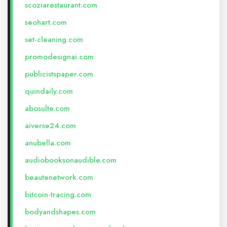
scoziarestaurant.com
seohart.com
set-cleaning.com
promodesignai.com
publicistspaper.com
quindaily.com
abosulte.com
aiverse24.com
anubella.com
audiobooksonaudible.com
beautenetwork.com
bitcoin-tracing.com
bodyandshapes.com