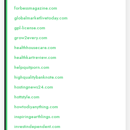
forbessmagazine.com
globalmarketlivetoday.com
gpl-license.com
grow2every.com
healthhousecare.com
healthkartreview.com
helpquitporn.com
highqualitybanknote.com
hostingnews24.com
hottstyle.com
howtodiyanything.com
inspiringearthlings.com
investindependent.com