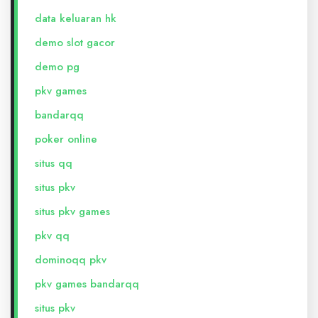
data keluaran hk
demo slot gacor
demo pg
pkv games
bandarqq
poker online
situs qq
situs pkv
situs pkv games
pkv qq
dominoqq pkv
pkv games bandarqq
situs pkv