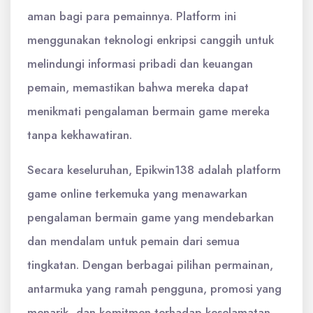
aman bagi para pemainnya. Platform ini
menggunakan teknologi enkripsi canggih untuk
melindungi informasi pribadi dan keuangan
pemain, memastikan bahwa mereka dapat
menikmati pengalaman bermain game mereka
tanpa kekhawatiran.
Secara keseluruhan, Epikwin138 adalah platform
game online terkemuka yang menawarkan
pengalaman bermain game yang mendebarkan
dan mendalam untuk pemain dari semua
tingkatan. Dengan berbagai pilihan permainan,
antarmuka yang ramah pengguna, promosi yang
menarik, dan komitmen terhadap keselamatan