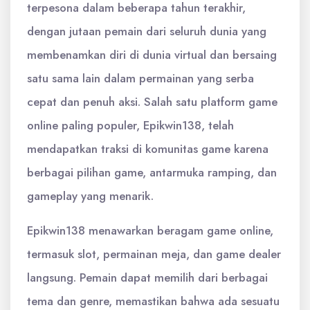
terpesona dalam beberapa tahun terakhir,
dengan jutaan pemain dari seluruh dunia yang
membenamkan diri di dunia virtual dan bersaing
satu sama lain dalam permainan yang serba
cepat dan penuh aksi. Salah satu platform game
online paling populer, Epikwin138, telah
mendapatkan traksi di komunitas game karena
berbagai pilihan game, antarmuka ramping, dan
gameplay yang menarik.
Epikwin138 menawarkan beragam game online,
termasuk slot, permainan meja, dan game dealer
langsung. Pemain dapat memilih dari berbagai
tema dan genre, memastikan bahwa ada sesuatu