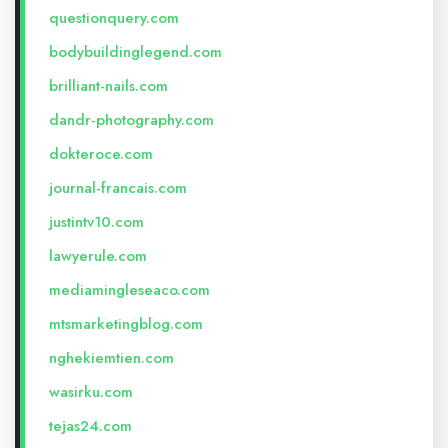
questionquery.com
bodybuildinglegend.com
brilliant-nails.com
dandr-photography.com
dokteroce.com
journal-francais.com
justintv10.com
lawyerule.com
mediamingleseaco.com
mtsmarketingblog.com
nghekiemtien.com
wasirku.com
tejas24.com