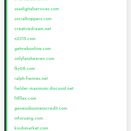
usadigitalservices.com
socialhoppers.com
creativedream.net
n2315.com
getwebonline.com
onlyfansheaven.com
lky08.com
ralph-fiennes.net
fielder-maximum-discount.net
fitfllex.com
genesisbusinesscredit.com
inforuang.com
kindsmarket.com