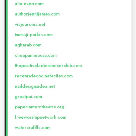
altu-expo.com
authorjennijames.com
viajearoma.net
tsutsuji-parkin.com
agharab.com
cheapammousa.com
thepositiveladiessoccerclub.com
recetasdecocinafaciles.com
naildesignsidea.net
greatpai.com
paperlanterntheatre.org
freeworshipnetwork.com
watercraftllc.com