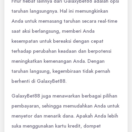
Fitur hebat lainnya dari GalaxyBet88 adalah opsi
taruhan langsungnya. Hal ini memungkinkan
Anda untuk memasang taruhan secara real-time
saat aksi berlangsung, memberi Anda
kesempatan untuk bereaksi dengan cepat
terhadap perubahan keadaan dan berpotensi
meningkatkan kemenangan Anda. Dengan
taruhan langsung, kegembiraan tidak pernah
berhenti di GalaxyBet88.
GalaxyBet88 juga menawarkan berbagai pilihan
pembayaran, sehingga memudahkan Anda untuk
menyetor dan menarik dana. Apakah Anda lebih
suka menggunakan kartu kredit, dompet