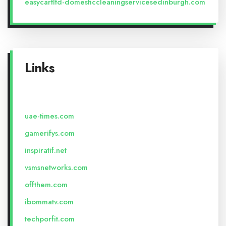
easycartltd-domesticcleaningservicesedinburgh.com
Links
uae-times.com
gamerifys.com
inspiratif.net
vsmsnetworks.com
offthem.com
ibommatv.com
techporfit.com