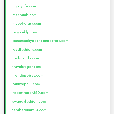
luvelylife.com
macramb.com
mypet-diary.com
oxweekly.com
panamacitydeckcontractors.com
westfashions.com
toolshandy.com
travelstager.com
trendinspires.com
rannyephul.com
reportradar360.com
swaggyfashion.com
taraftariumtv10.com