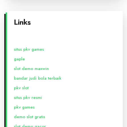
Links
situs pkv games
gaple
slot demo maxwin
bandar judi bola terbaik
pkv slot
situs pkv resmi
pkv games
demo slot gratis
slot demo gacor