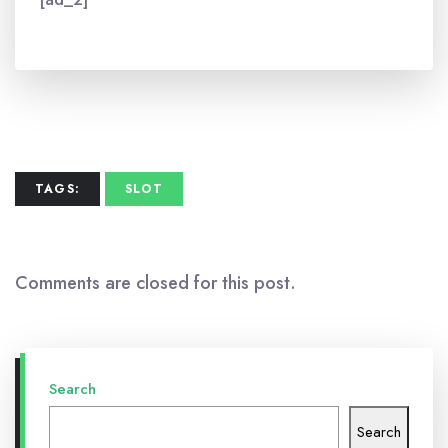
TAGS:
SLOT
Comments are closed for this post.
Search
Search