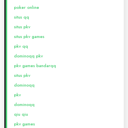
poker online
situs qq
situs pkv
situs pkv games
pkv qq
dominoqq pkv
pkv games bandarqq
situs pkv
dominoqq
pkv
dominoqq
qiu qiu
pkv games