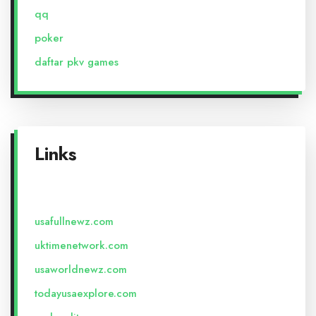
qq
poker
daftar pkv games
Links
usafullnewz.com
uktimenetwork.com
usaworldnewz.com
todayusaexplore.com