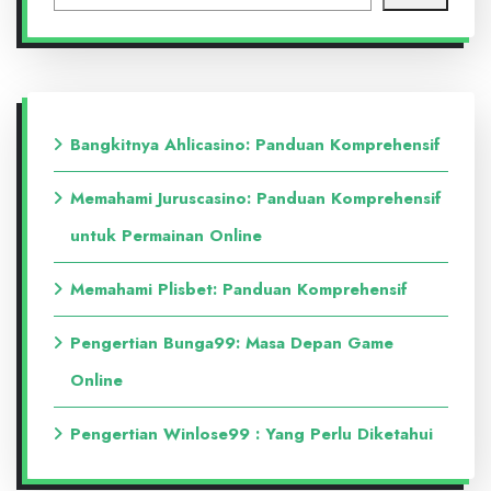
Bangkitnya Ahlicasino: Panduan Komprehensif
Memahami Juruscasino: Panduan Komprehensif
untuk Permainan Online
Memahami Plisbet: Panduan Komprehensif
Pengertian Bunga99: Masa Depan Game
Online
Pengertian Winlose99 : Yang Perlu Diketahui