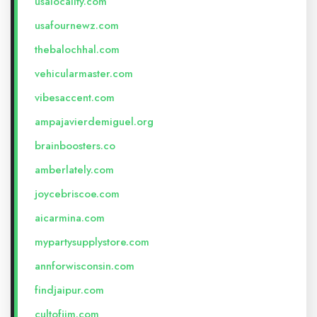
usalocality.com
usafournewz.com
thebalochhal.com
vehicularmaster.com
vibesaccent.com
ampajavierdemiguel.org
brainboosters.co
amberlately.com
joycebriscoe.com
aicarmina.com
mypartysupplystore.com
annforwisconsin.com
findjaipur.com
cultofjim.com