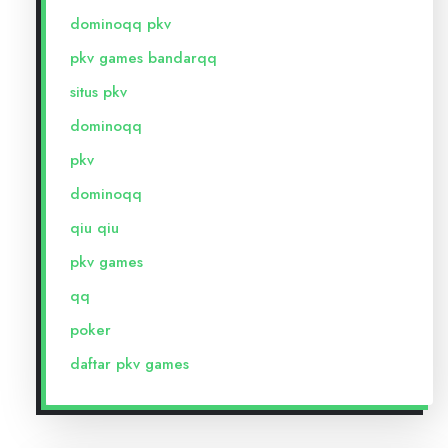
dominoqq pkv
pkv games bandarqq
situs pkv
dominoqq
pkv
dominoqq
qiu qiu
pkv games
qq
poker
daftar pkv games