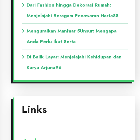
Dari Fashion hingga Dekorasi Rumah:
Menjelajahi Beragam Penawaran Harta88
Menguraikan Manfaat 5Unsur: Mengapa
Anda Perlu Ikut Serta
Di Balik Layar: Menjelajahi Kehidupan dan
Karya Arjuna96
Links