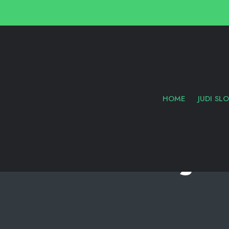
HOME
JUDI SL
 KEKAYAAN SEJARA