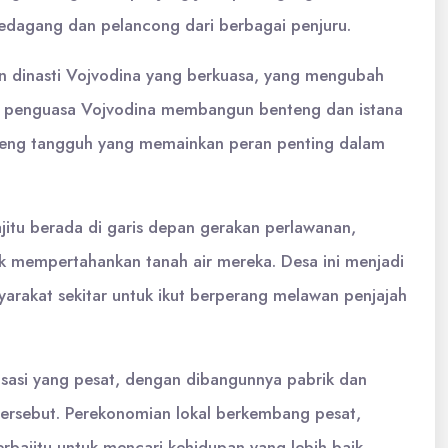
dagang dan pelancong dari berbagai penjuru.
n dinasti Vojvodina yang berkuasa, yang mengubah
ara penguasa Vojvodina membangun benteng dan istana
teng tangguh yang memainkan peran penting dalam
tu berada di garis depan gerakan perlawanan,
k mempertahankan tanah air mereka. Desa ini menjadi
arakat sekitar untuk ikut berperang melawan penjajah
isasi yang pesat, dengan dibangunnya pabrik dan
rsebut. Perekonomian lokal berkembang pesat,
erbajitu untuk mencari kehidupan yang lebih baik.