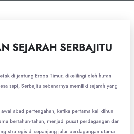
 SEJARAH SERBAJITU
etak di jantung Eropa Timur, dikelilingi oleh hutan
esa sepi, Serbajitu sebenarnya memiliki sejarah yang
e awal abad pertengahan, ketika pertama kali dihuni
lama bertahun-tahun, menjadi pusat perdagangan dan
ang strategis di sepanjang jalur perdagangan utama