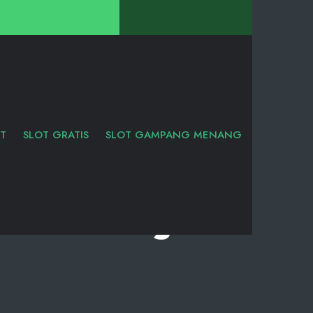
OT
SLOT GRATIS
SLOT GAMPANG MENANG
H SERBAJITU