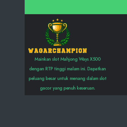
Slot
Mahjong
Ways
X500,
Slot
Mainkan slot Mahjong Ways X500
Gacor
dengan RTP tinggi malam ini. Dapatkan
Malam
peluang besar untuk menang dalam slot
MENGUNGKAP
Ini
gacor yang penuh keseruan.
dengan
RTP
Tinggi