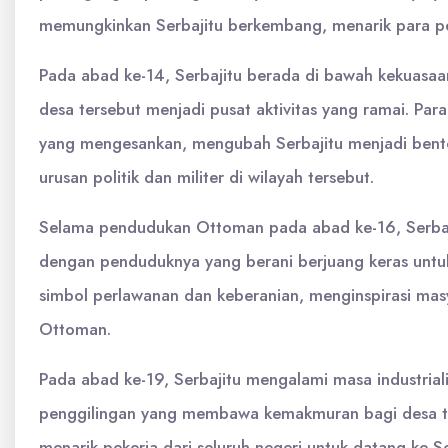
memungkinkan Serbajitu berkembang, menarik para pe
Pada abad ke-14, Serbajitu berada di bawah kekuasaa
desa tersebut menjadi pusat aktivitas yang ramai. P
yang mengesankan, mengubah Serbajitu menjadi ben
urusan politik dan militer di wilayah tersebut.
Selama pendudukan Ottoman pada abad ke-16, Serbaji
dengan penduduknya yang berani berjuang keras untu
simbol perlawanan dan keberanian, menginspirasi masy
Ottoman.
Pada abad ke-19, Serbajitu mengalami masa industrial
penggilingan yang membawa kemakmuran bagi desa te
menarik pekerja dari seluruh negeri untuk datang ke S