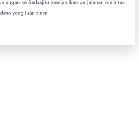
njungan ke Serbajitu menjanjikan perjalanan melintasi
esa yang luar biasa.