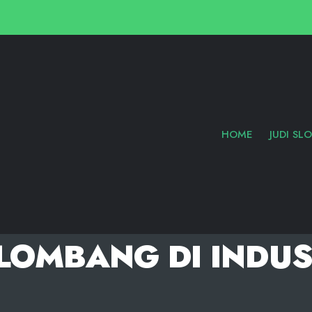
HOME
JUDI SL
P KISAH SUKSES
 SATU PERUSAHA
LOMBANG DI INDUS