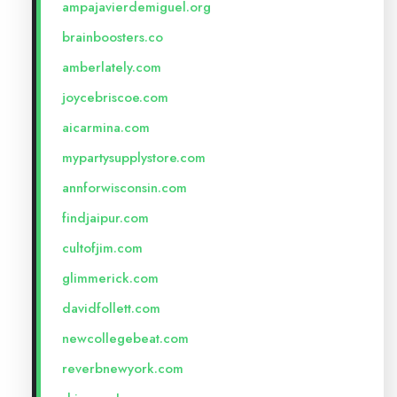
ampajavierdemiguel.org
brainboosters.co
amberlately.com
joycebriscoe.com
aicarmina.com
mypartysupplystore.com
annforwisconsin.com
findjaipur.com
cultofjim.com
glimmerick.com
davidfollett.com
newcollegebeat.com
reverbnewyork.com