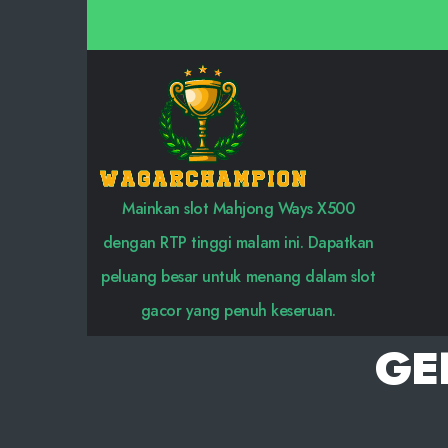
Slot
Mahjong
Ways
X500,
Slot
Mainkan slot Mahjong Ways X500
Gacor
dengan RTP tinggi malam ini. Dapatkan
MENGUNGKA
Malam
peluang besar untuk menang dalam slot
BAGAIMANA
Ini
gacor yang penuh keseruan.
dengan
GE
RTP
Tinggi