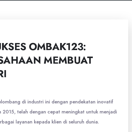
KSES OMBAK123:
USAHAAN MEMBUAT
RI
mbang di industri ini dengan pendekatan inovatif
un 2015, telah dengan cepat meningkat untuk menjadi
bagai layanan kepada klien di seluruh dunia.