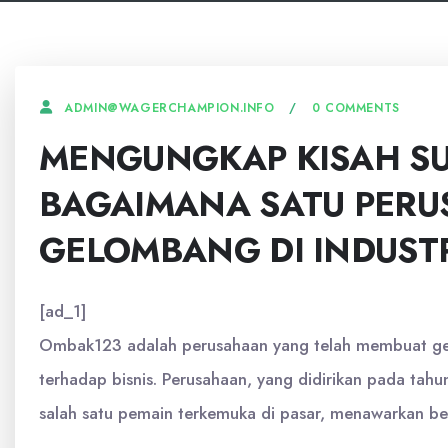
0 COMMENTS
ADMIN@WAGERCHAMPION.INFO
MENGUNGKAP KISAH SU
BAGAIMANA SATU PER
GELOMBANG DI INDUST
[ad_1]
Ombak123 adalah perusahaan yang telah membuat gelo
terhadap bisnis. Perusahaan, yang didirikan pada tah
salah satu pemain terkemuka di pasar, menawarkan ber