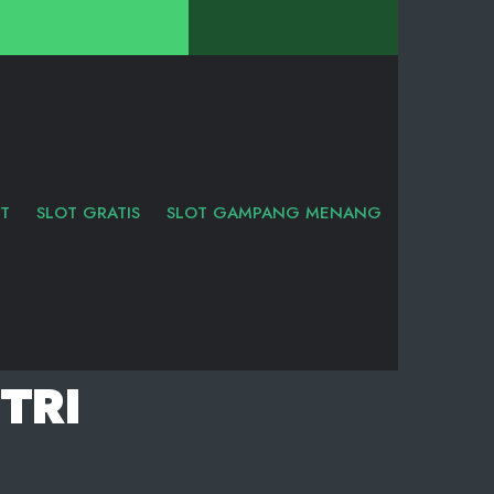
OT
SLOT GRATIS
SLOT GAMPANG MENANG
 OMBAK123:
AN MEMBUAT
TRI