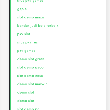
situs pkv games
gaple
slot demo maxwin
bandar judi bola terbaik
pkv slot
situs pkv resmi
pkv games
demo slot gratis
slot demo gacor
slot demo zeus
demo slot maxwin
demo slot
demo slot
slot demo pg