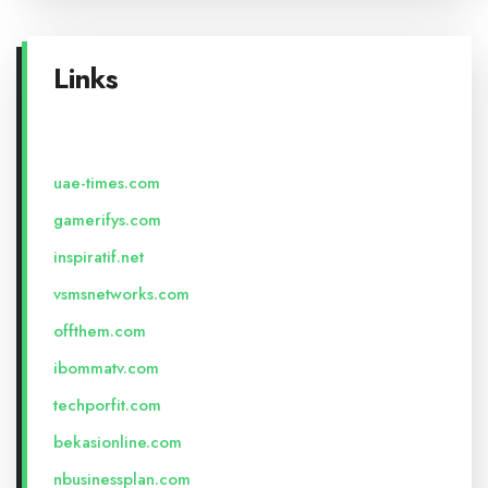
Links
uae-times.com
gamerifys.com
inspiratif.net
vsmsnetworks.com
offthem.com
ibommatv.com
techporfit.com
bekasionline.com
nbusinessplan.com