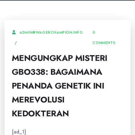
0
ADMIN@WAGERCHAMPION.INFO
COMMENTS
MENGUNGKAP MISTERI
GBO338: BAGAIMANA
PENANDA GENETIK INI
MEREVOLUSI
KEDOKTERAN
[ad_1]