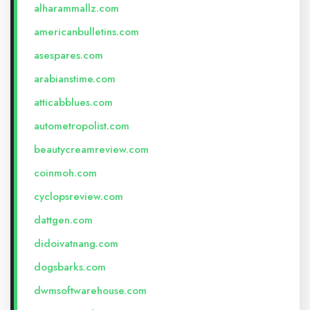
alharammallz.com
americanbulletins.com
asespares.com
arabianstime.com
atticabblues.com
autometropolist.com
beautycreamreview.com
coinmoh.com
cyclopsreview.com
dattgen.com
didoivatnang.com
dogsbarks.com
dwmsoftwarehouse.com