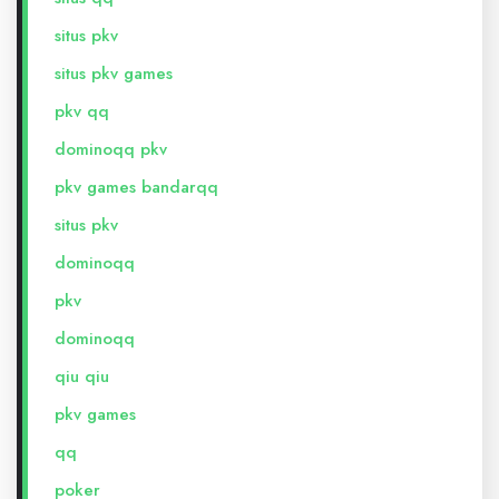
situs pkv
situs pkv games
pkv qq
dominoqq pkv
pkv games bandarqq
situs pkv
dominoqq
pkv
dominoqq
qiu qiu
pkv games
qq
poker