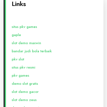
Links
situs pkv games
gaple
slot demo maxwin
bandar judi bola terbaik
pkv slot
situs pkv resmi
pkv games
demo slot gratis
slot demo gacor
slot demo zeus