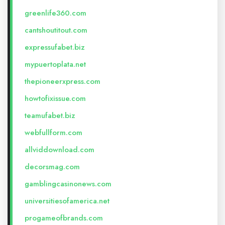
greenlife360.com
cantshoutitout.com
expressufabet.biz
mypuertoplata.net
thepioneerxpress.com
howtofixissue.com
teamufabet.biz
webfullform.com
allviddownload.com
decorsmag.com
gamblingcasinonews.com
universitiesofamerica.net
progameofbrands.com