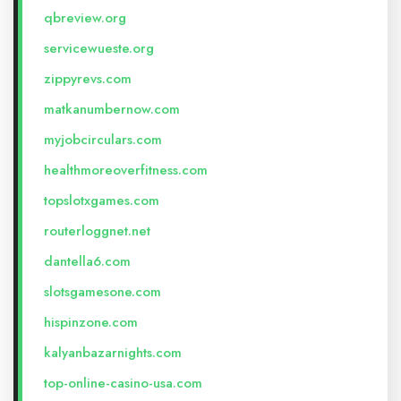
qbreview.org
servicewueste.org
zippyrevs.com
matkanumbernow.com
myjobcirculars.com
healthmoreoverfitness.com
topslotxgames.com
routerloggnet.net
dantella6.com
slotsgamesone.com
hispinzone.com
kalyanbazarnights.com
top-online-casino-usa.com