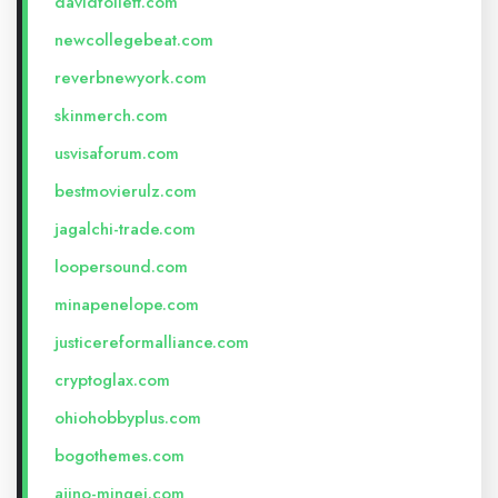
davidfollett.com
newcollegebeat.com
reverbnewyork.com
skinmerch.com
usvisaforum.com
bestmovierulz.com
jagalchi-trade.com
loopersound.com
minapenelope.com
justicereformalliance.com
cryptoglax.com
ohiohobbyplus.com
bogothemes.com
ajino-mingei.com