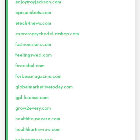
enjoytroyjackson.com
epicaimbots.com
etech4news.com
expresspsychedelicsshop.com
fashionistani.com
feelingswed.com
firecabal.com
forbessmagazine.com
globalmarketlivetoday.com
gpl-license.com
grow2every.com
healthhousecare.com
healthkartreview.com