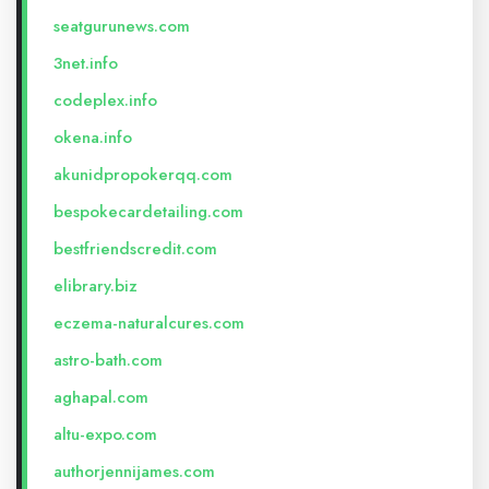
seatgurunews.com
3net.info
codeplex.info
okena.info
akunidpropokerqq.com
bespokecardetailing.com
bestfriendscredit.com
elibrary.biz
eczema-naturalcures.com
astro-bath.com
aghapal.com
altu-expo.com
authorjennijames.com