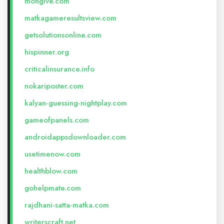
mongive.com
matkagameresultsview.com
getsolutionsonline.com
hispinner.org
criticalinsurance.info
nokariposter.com
kalyan-guessing-nightplay.com
gameofpanels.com
androidappsdownloader.com
usetimenow.com
healthblow.com
gohelpmate.com
rajdhani-satta-matka.com
writerscraft.net