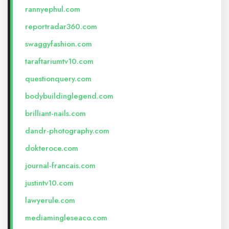
rannyephul.com
reportradar360.com
swaggyfashion.com
taraftariumtv10.com
questionquery.com
bodybuildinglegend.com
brilliant-nails.com
dandr-photography.com
dokteroce.com
journal-francais.com
justintv10.com
lawyerule.com
mediamingleseaco.com