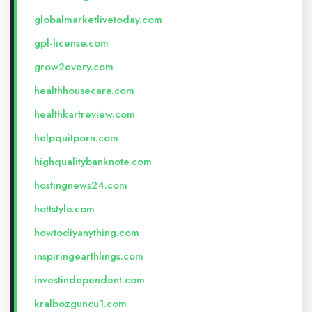
globalmarketlivetoday.com
gpl-license.com
grow2every.com
healthhousecare.com
healthkartreview.com
helpquitporn.com
highqualitybanknote.com
hostingnews24.com
hottstyle.com
howtodiyanything.com
inspiringearthlings.com
investindependent.com
kralbozguncu1.com