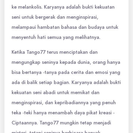
ke melankolis. Karyanya adalah bukti kekuatan
seni untuk bergerak dan menginspirasi,
melampaui hambatan bahasa dan budaya untuk
menyentuh hati semua yang melihatnya.
Ketika Tango77 terus menciptakan dan
mengungkap seninya kepada dunia, orang hanya
bisa bertanya -tanya pada cerita dan emosi yang
ada di balik setiap bagian. Karyanya adalah bukti
kekuatan seni abadi untuk memikat dan
menginspirasi, dan kepribadiannya yang penuh
teka -teki hanya menambah daya pikat kreasi -
Ciptaannya. Tango77 mungkin tetap menjadi
misteri, tetapi seninya berbicara banyak,