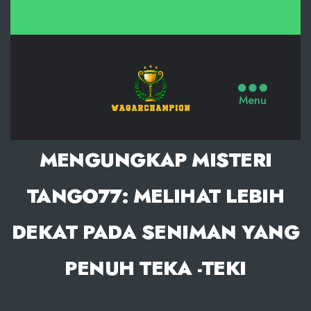
Slot
Mahjong
Menu
Ways
X500,
MENGUNGKAP MISTERI
Slot
Gacor
TANGO77: MELIHAT LEBIH
Malam
DEKAT PADA SENIMAN YANG
Ini
dengan
PENUH TEKA -TEKI
RTP
Tinggi