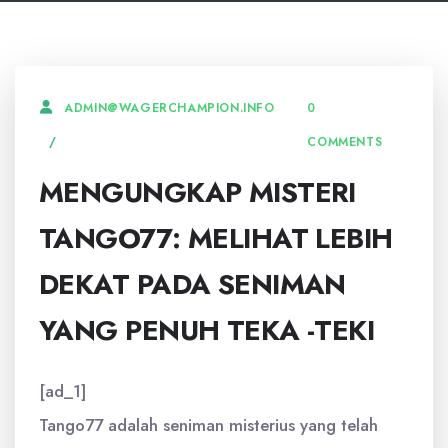
0
ADMIN@WAGERCHAMPION.INFO
COMMENTS
MENGUNGKAP MISTERI
TANGO77: MELIHAT LEBIH
DEKAT PADA SENIMAN
YANG PENUH TEKA -TEKI
[ad_1]
Tango77 adalah seniman misterius yang telah