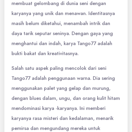
membuat gelombang di dunia seni dengan
karyanya yang unik dan menawan. Identitasnya
masih belum diketahui, menambah intrik dan
daya tarik seputar seninya. Dengan gaya yang
menghantui dan indah, karya Tango77 adalah
bukti bakat dan kreativitasnya.
Salah satu aspek paling mencolok dari seni
Tango77 adalah penggunaan warna. Dia sering
menggunakan palet yang gelap dan murung,
dengan blues dalam, ungu, dan orang kulit hitam
mendominasi karya -karyanya. Ini memberi
karyanya rasa misteri dan kedalaman, menarik
pemirsa dan mengundang mereka untuk