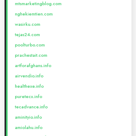
mtsmarketingblog.com
nghekiemtien.com
wasirku.com
tejas24.com
poolturbo.com
prachestait.com
artforafghans.info
airvendio.info
healthexe.info
puretecx.info
tecadvance.info
aminityio.info
amiolahu.info