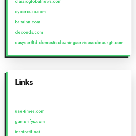
classicglobalnews.com
cybercusp.com
britaintt.com
deconds.com
easycartltd-domesticcleaningservicesedinburgh.com
Links
uae-times.com
gamerifys.com
inspiratif.net