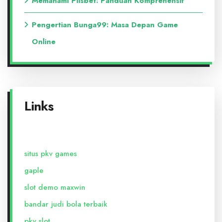
Memahami Plisbet: Panduan Komprehensif
Pengertian Bunga99: Masa Depan Game
Online
Links
situs pkv games
gaple
slot demo maxwin
bandar judi bola terbaik
pkv slot