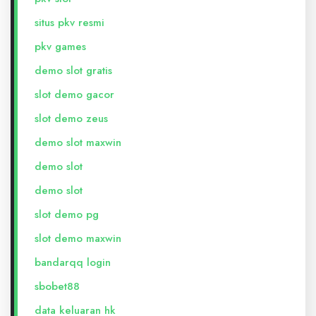
situs pkv resmi
pkv games
demo slot gratis
slot demo gacor
slot demo zeus
demo slot maxwin
demo slot
demo slot
slot demo pg
slot demo maxwin
bandarqq login
sbobet88
data keluaran hk