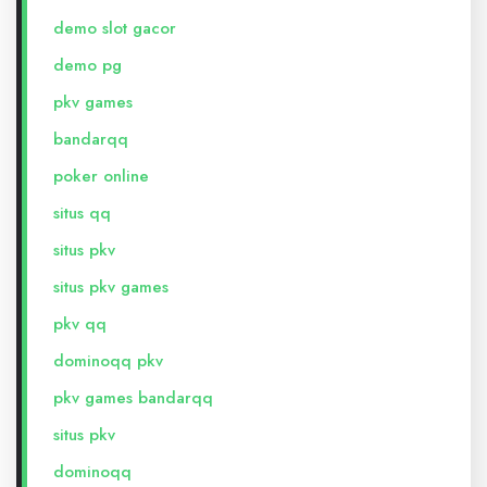
demo slot gacor
demo pg
pkv games
bandarqq
poker online
situs qq
situs pkv
situs pkv games
pkv qq
dominoqq pkv
pkv games bandarqq
situs pkv
dominoqq