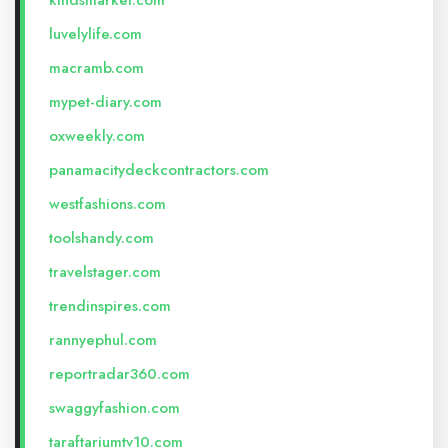
kindsmarket.com
luvelylife.com
macramb.com
mypet-diary.com
oxweekly.com
panamacitydeckcontractors.com
westfashions.com
toolshandy.com
travelstager.com
trendinspires.com
rannyephul.com
reportradar360.com
swaggyfashion.com
taraftariumtv10.com