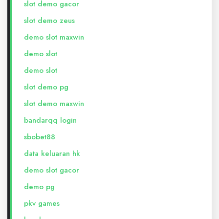
slot demo gacor
slot demo zeus
demo slot maxwin
demo slot
demo slot
slot demo pg
slot demo maxwin
bandarqq login
sbobet88
data keluaran hk
demo slot gacor
demo pg
pkv games