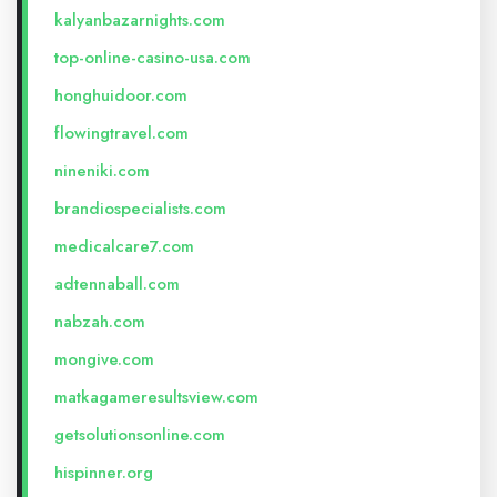
kalyanbazarnights.com
top-online-casino-usa.com
honghuidoor.com
flowingtravel.com
nineniki.com
brandiospecialists.com
medicalcare7.com
adtennaball.com
nabzah.com
mongive.com
matkagameresultsview.com
getsolutionsonline.com
hispinner.org