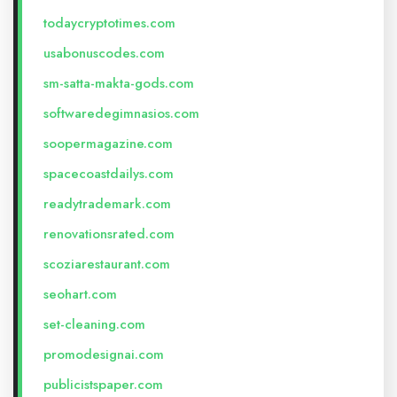
todaycryptotimes.com
usabonuscodes.com
sm-satta-makta-gods.com
softwaredegimnasios.com
soopermagazine.com
spacecoastdailys.com
readytrademark.com
renovationsrated.com
scoziarestaurant.com
seohart.com
set-cleaning.com
promodesignai.com
publicistspaper.com