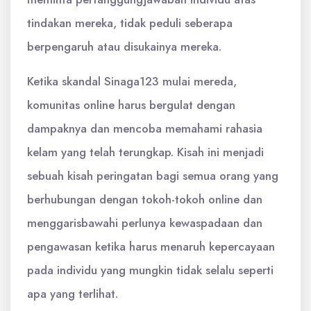
tindakan mereka, tidak peduli seberapa
berpengaruh atau disukainya mereka.
Ketika skandal Sinaga123 mulai mereda,
komunitas online harus bergulat dengan
dampaknya dan mencoba memahami rahasia
kelam yang telah terungkap. Kisah ini menjadi
sebuah kisah peringatan bagi semua orang yang
berhubungan dengan tokoh-tokoh online dan
menggarisbawahi perlunya kewaspadaan dan
pengawasan ketika harus menaruh kepercayaan
pada individu yang mungkin tidak selalu seperti
apa yang terlihat.