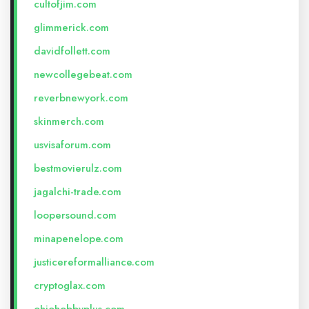
cultofjim.com
glimmerick.com
davidfollett.com
newcollegebeat.com
reverbnewyork.com
skinmerch.com
usvisaforum.com
bestmovierulz.com
jagalchi-trade.com
loopersound.com
minapenelope.com
justicereformalliance.com
cryptoglax.com