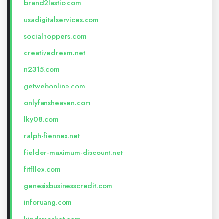
brand2lastio.com
usadigitalservices.com
socialhoppers.com
creativedream.net
n2315.com
getwebonline.com
onlyfansheaven.com
lky08.com
ralph-fiennes.net
fielder-maximum-discount.net
fitfllex.com
genesisbusinesscredit.com
inforuang.com