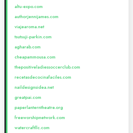
altu-expo.com
authorjennijames.com
viajearoma.net
tsutsuji-parkin.com
agharab.com
cheapammousa.com
thepositiveladiessoccerclub.com
recetasdecocinafaciles.com
naildesignsidea.net
greatpai.com
paperlanterntheatre.org
freeworshipnetwork.com
watercraftllc.com