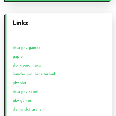
Links
situs pkv games
gaple
slot demo maxwin
bandar judi bola terbaik
pkv slot
situs pkv resmi
pkv games
demo slot gratis