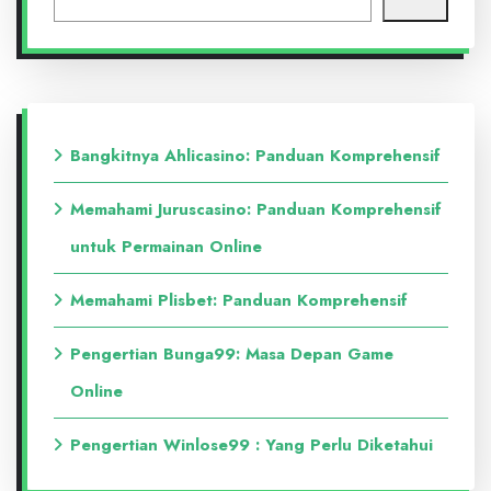
Bangkitnya Ahlicasino: Panduan Komprehensif
Memahami Juruscasino: Panduan Komprehensif
untuk Permainan Online
Memahami Plisbet: Panduan Komprehensif
Pengertian Bunga99: Masa Depan Game
Online
Pengertian Winlose99 : Yang Perlu Diketahui