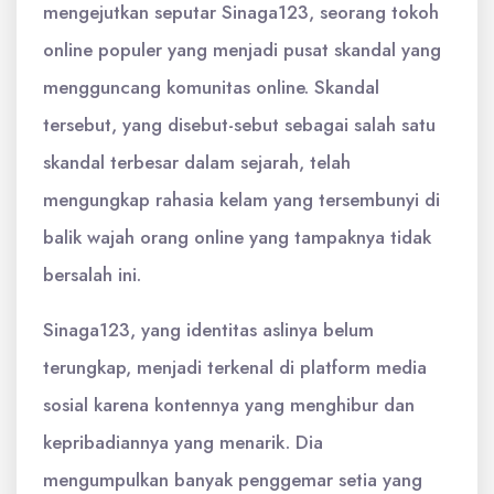
mengejutkan seputar Sinaga123, seorang tokoh
online populer yang menjadi pusat skandal yang
mengguncang komunitas online. Skandal
tersebut, yang disebut-sebut sebagai salah satu
skandal terbesar dalam sejarah, telah
mengungkap rahasia kelam yang tersembunyi di
balik wajah orang online yang tampaknya tidak
bersalah ini.
Sinaga123, yang identitas aslinya belum
terungkap, menjadi terkenal di platform media
sosial karena kontennya yang menghibur dan
kepribadiannya yang menarik. Dia
mengumpulkan banyak penggemar setia yang