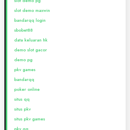
slot demo pg
slot demo maxwin
bandarqq login
sbobet88
data keluaran hk
demo slot gacor
demo pg
pkv games
bandarqq
poker online
situs qq
situs pkv
situs pkv games
pkv qq