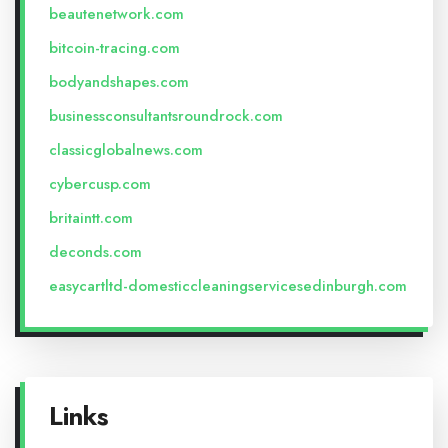
beautenetwork.com
bitcoin-tracing.com
bodyandshapes.com
businessconsultantsroundrock.com
classicglobalnews.com
cybercusp.com
britaintt.com
deconds.com
easycartltd-domesticcleaningservicesedinburgh.com
Links