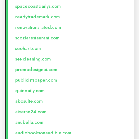
spacecoastdailys.com
readytrademark.com
renovationsrated.com
scoziarestaurant.com
seohart.com
set-cleaning.com
promodesignai.com
publicistspaper.com
quindaily.com
abosulte.com
aiverse24.com
anubella.com
audiobooksonaudible.com