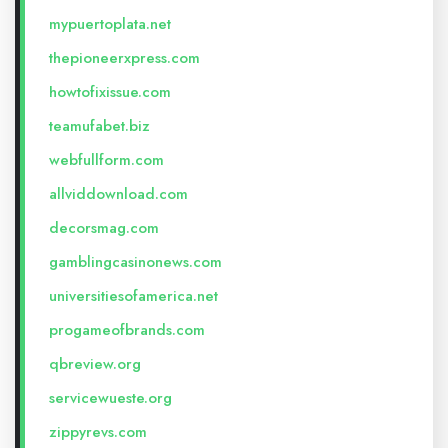
mypuertoplata.net
thepioneerxpress.com
howtofixissue.com
teamufabet.biz
webfullform.com
allviddownload.com
decorsmag.com
gamblingcasinonews.com
universitiesofamerica.net
progameofbrands.com
qbreview.org
servicewueste.org
zippyrevs.com