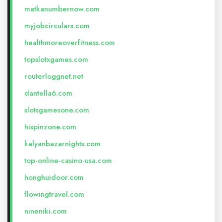
matkanumbernow.com
myjobcirculars.com
healthmoreoverfitness.com
topslotxgames.com
routerloggnet.net
dantella6.com
slotsgamesone.com
hispinzone.com
kalyanbazarnights.com
top-online-casino-usa.com
honghuidoor.com
flowingtravel.com
nineniki.com