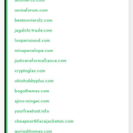
skinmerch.com
usvisaforum.com
bestmovierulz.com
jagalchi-trade.com
loopersound.com
minapenelope.com
justicereformalliance.com
cryptoglax.com
ohiohobbyplus.com
bogothemes.com
ajino-mingei.com
yourfreehost.info
cheapnorthfacejacketsm.com
gurjoshhomes.com