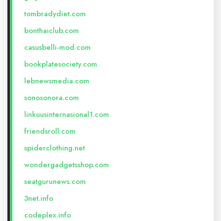
tombradydiet.com
bonthaiclub.com
casusbelli-mod.com
bookplatesociety.com
lebnewsmedia.com
sonosonora.com
linkuusinternasional1.com
friendsroll.com
spiderclothing.net
wondergadgetsshop.com
seatgurunews.com
3net.info
codeplex.info