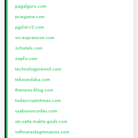
pagalguru.com
pcegame.com
pgslot-r2.com
ws-expression.com
zchotels.com
zepfo.com
technologynews5.com
teknoeduka.com
thenews-blog.com
todaycryptotimes.com
usabonuscodes.com
sm-satta-makta-gods.com
softwaredegimnasios.com