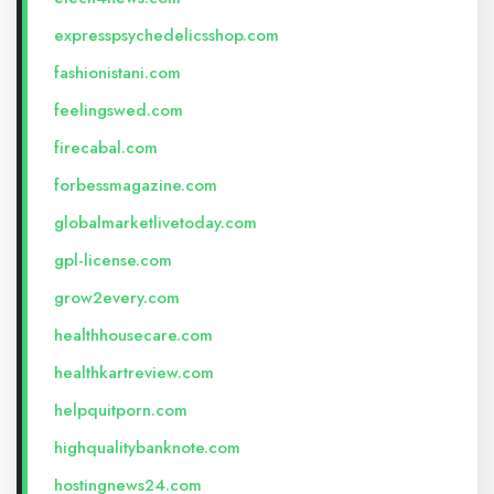
expresspsychedelicsshop.com
fashionistani.com
feelingswed.com
firecabal.com
forbessmagazine.com
globalmarketlivetoday.com
gpl-license.com
grow2every.com
healthhousecare.com
healthkartreview.com
helpquitporn.com
highqualitybanknote.com
hostingnews24.com