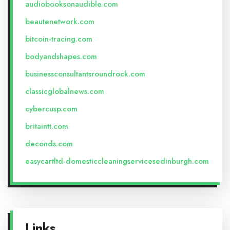
audiobooksonaudible.com
beautenetwork.com
bitcoin-tracing.com
bodyandshapes.com
businessconsultantsroundrock.com
classicglobalnews.com
cybercusp.com
britaintt.com
deconds.com
easycartltd-domesticcleaningservicesedinburgh.com
Links