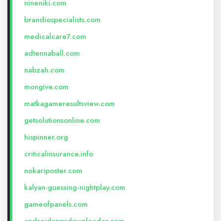
nineniki.com
brandiospecialists.com
medicalcare7.com
adtennaball.com
nabzah.com
mongive.com
matkagameresultsview.com
getsolutionsonline.com
hispinner.org
criticalinsurance.info
nokariposter.com
kalyan-guessing-nightplay.com
gameofpanels.com