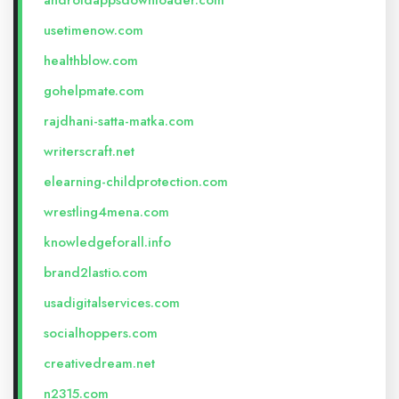
androidappsdownloader.com
usetimenow.com
healthblow.com
gohelpmate.com
rajdhani-satta-matka.com
writerscraft.net
elearning-childprotection.com
wrestling4mena.com
knowledgeforall.info
brand2lastio.com
usadigitalservices.com
socialhoppers.com
creativedream.net
n2315.com