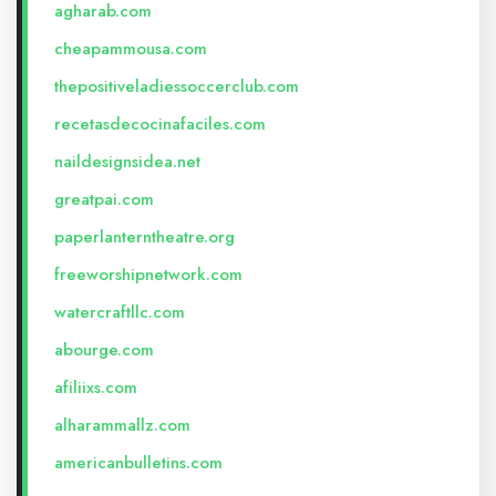
agharab.com
cheapammousa.com
thepositiveladiessoccerclub.com
recetasdecocinafaciles.com
naildesignsidea.net
greatpai.com
paperlanterntheatre.org
freeworshipnetwork.com
watercraftllc.com
abourge.com
afiliixs.com
alharammallz.com
americanbulletins.com