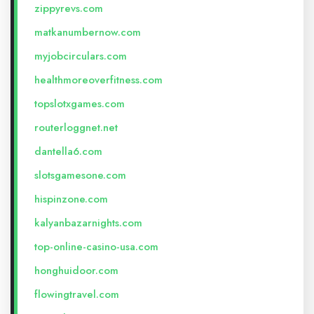
zippyrevs.com
matkanumbernow.com
myjobcirculars.com
healthmoreoverfitness.com
topslotxgames.com
routerloggnet.net
dantella6.com
slotsgamesone.com
hispinzone.com
kalyanbazarnights.com
top-online-casino-usa.com
honghuidoor.com
flowingtravel.com