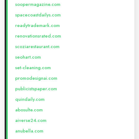
soopermagazine.com
spacecoastdailys.com
readytrademark.com
renovationsrated.com
scoziarestaurant.com
seohart.com
set-cleaning.com
promodesignai.com
publicistspaper.com
quindaily.com
abosulte.com
aiverse24.com
anubella.com