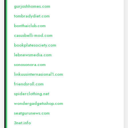
gurjoshhomes.com
tombradydiet.com
bonthaiclub.com
casusbelli-mod.com
bookplatesociety.com
lebnewsmedia.com
sonosonora.com
linkuusinternasional1.com
friendsroll.com
spiderclothing.net
wondergadgetsshop.com
seatgurunews.com
3net.info