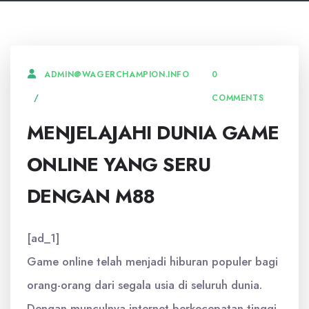
0
ADMIN@WAGERCHAMPION.INFO
COMMENTS
MENJELAJAHI DUNIA GAME
ONLINE YANG SERU
DENGAN M88
[ad_1]
Game online telah menjadi hiburan populer bagi
orang-orang dari segala usia di seluruh dunia.
Dengan munculnya internet berkecepatan tinggi