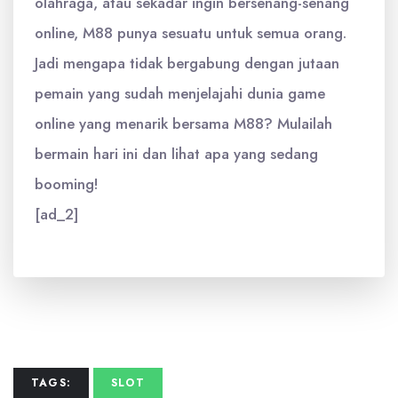
olahraga, atau sekadar ingin bersenang-senang
online, M88 punya sesuatu untuk semua orang.
Jadi mengapa tidak bergabung dengan jutaan
pemain yang sudah menjelajahi dunia game
online yang menarik bersama M88? Mulailah
bermain hari ini dan lihat apa yang sedang
booming!
[ad_2]
TAGS:
SLOT