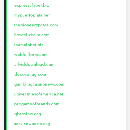
expressufabet.biz
mypuertoplata.net
thepioneerxpress.com
howtofixissue.com
teamufabet.biz
webfullform.com
allviddownload.com
decorsmag.com
gamblingcasinonews.com
universitiesofamerica.net
progameofbrands.com
qbreview.org
servicewueste.org