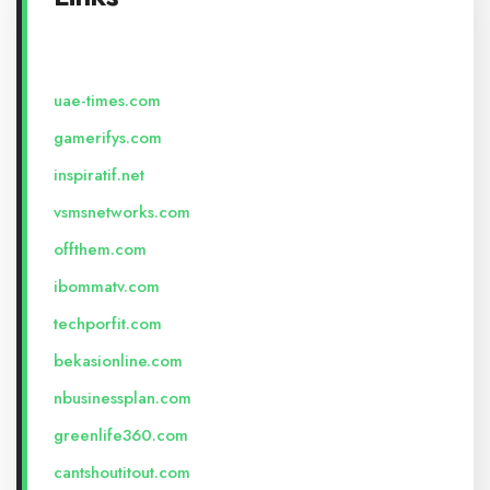
uae-times.com
gamerifys.com
inspiratif.net
vsmsnetworks.com
offthem.com
ibommatv.com
techporfit.com
bekasionline.com
nbusinessplan.com
greenlife360.com
cantshoutitout.com