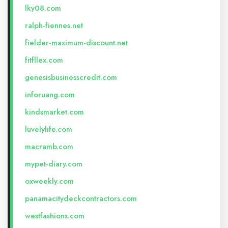
lky08.com
ralph-fiennes.net
fielder-maximum-discount.net
fitfllex.com
genesisbusinesscredit.com
inforuang.com
kindsmarket.com
luvelylife.com
macramb.com
mypet-diary.com
oxweekly.com
panamacitydeckcontractors.com
westfashions.com