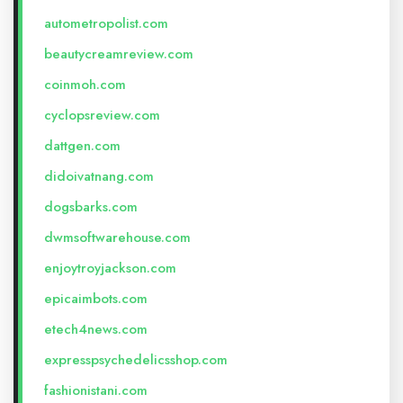
autometropolist.com
beautycreamreview.com
coinmoh.com
cyclopsreview.com
dattgen.com
didoivatnang.com
dogsbarks.com
dwmsoftwarehouse.com
enjoytroyjackson.com
epicaimbots.com
etech4news.com
expresspsychedelicsshop.com
fashionistani.com