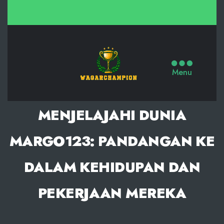
Slot
Mahjong
Menu
Ways
X500,
MENJELAJAHI DUNIA
Slot
Gacor
MARGO123: PANDANGAN KE
Malam
DALAM KEHIDUPAN DAN
Ini
dengan
PEKERJAAN MEREKA
RTP
Tinggi