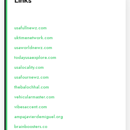
Links
usafullnewz.com
uktimenetwork.com
usaworldnewz.com
todayusaexplore.com
usalocality.com
usafournewz.com
thebalochhal.com
vehicularmaster.com
vibesaccent.com
ampajavierdemiguel.org
brainboosters.co