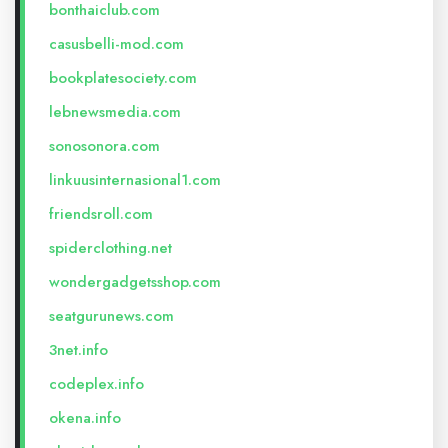
bonthaiclub.com
casusbelli-mod.com
bookplatesociety.com
lebnewsmedia.com
sonosonora.com
linkuusinternasional1.com
friendsroll.com
spiderclothing.net
wondergadgetsshop.com
seatgurunews.com
3net.info
codeplex.info
okena.info