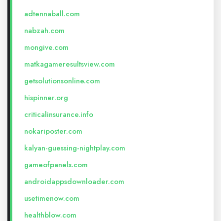
adtennaball.com
nabzah.com
mongive.com
matkagameresultsview.com
getsolutionsonline.com
hispinner.org
criticalinsurance.info
nokariposter.com
kalyan-guessing-nightplay.com
gameofpanels.com
androidappsdownloader.com
usetimenow.com
healthblow.com