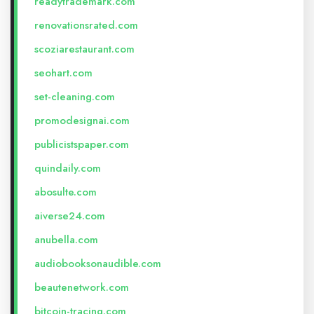
readytrademark.com
renovationsrated.com
scoziarestaurant.com
seohart.com
set-cleaning.com
promodesignai.com
publicistspaper.com
quindaily.com
abosulte.com
aiverse24.com
anubella.com
audiobooksonaudible.com
beautenetwork.com
bitcoin-tracing.com