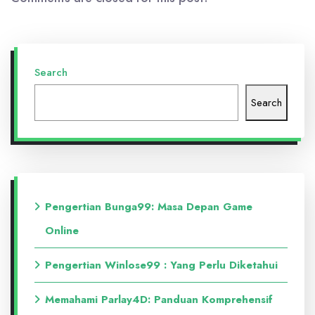
Search
Search
Pengertian Bunga99: Masa Depan Game
Online
Pengertian Winlose99 : Yang Perlu Diketahui
Memahami Parlay4D: Panduan Komprehensif