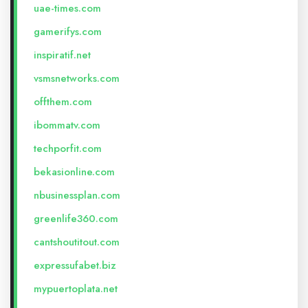
uae-times.com
gamerifys.com
inspiratif.net
vsmsnetworks.com
offthem.com
ibommatv.com
techporfit.com
bekasionline.com
nbusinessplan.com
greenlife360.com
cantshoutitout.com
expressufabet.biz
mypuertoplata.net