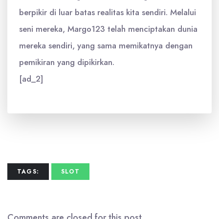
berpikir di luar batas realitas kita sendiri. Melalui
seni mereka, Margo123 telah menciptakan dunia
mereka sendiri, yang sama memikatnya dengan
pemikiran yang dipikirkan.
[ad_2]
TAGS:
SLOT
Comments are closed for this post.