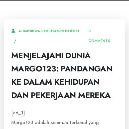
0
ADMIN@WAGERCHAMPION.INFO
COMMENTS
MENJELAJAHI DUNIA
MARGO123: PANDANGAN
KE DALAM KEHIDUPAN
DAN PEKERJAAN MEREKA
[ad_1]
Margo123 adalah seniman terkenal yang