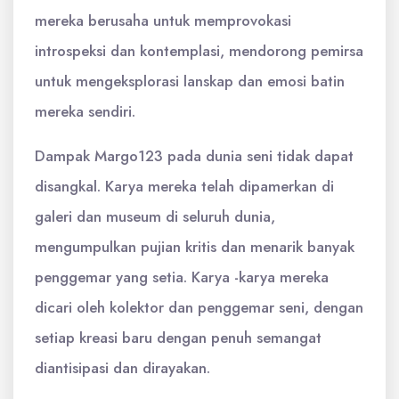
mereka berusaha untuk memprovokasi
introspeksi dan kontemplasi, mendorong pemirsa
untuk mengeksplorasi lanskap dan emosi batin
mereka sendiri.
Dampak Margo123 pada dunia seni tidak dapat
disangkal. Karya mereka telah dipamerkan di
galeri dan museum di seluruh dunia,
mengumpulkan pujian kritis dan menarik banyak
penggemar yang setia. Karya -karya mereka
dicari oleh kolektor dan penggemar seni, dengan
setiap kreasi baru dengan penuh semangat
diantisipasi dan dirayakan.