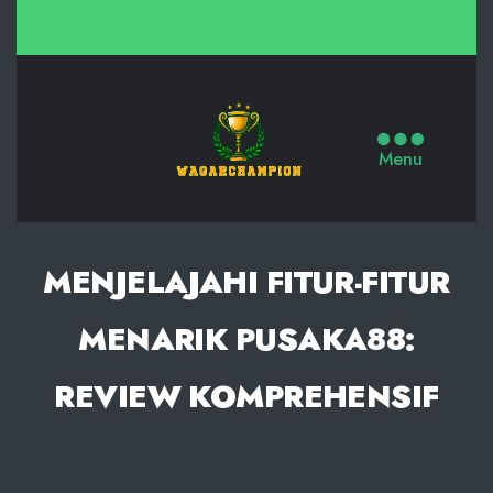
Slot
Mahjong
Menu
Ways
X500,
Slot
MENJELAJAHI FITUR-FITUR
Gacor
MENARIK PUSAKA88:
Malam
Ini
REVIEW KOMPREHENSIF
dengan
RTP
Tinggi