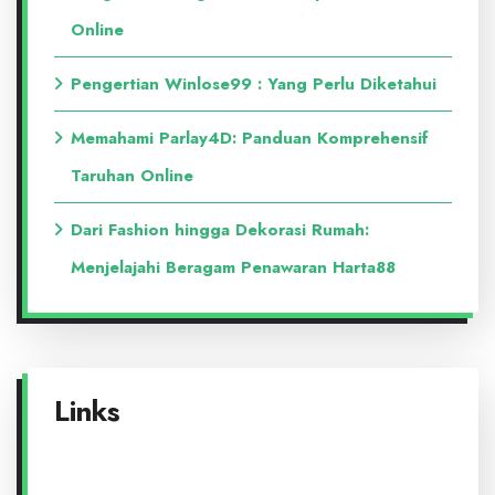
Online
Pengertian Winlose99 : Yang Perlu Diketahui
Memahami Parlay4D: Panduan Komprehensif
Taruhan Online
Dari Fashion hingga Dekorasi Rumah:
Menjelajahi Beragam Penawaran Harta88
Links