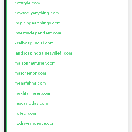
hottstyle.com
howtodiyanything.com
inspiringearthlings.com
investindependent.com
kralbozguncu1.com
landscapinggainesvillefl.com
maisonhauturier.com
mascreator.com
menafahmi.com
mukhtarmeer.com
nascartoday.com
nqted.com
nzdriverlicence.com