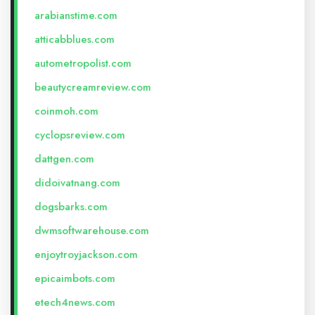
arabianstime.com
atticabblues.com
autometropolist.com
beautycreamreview.com
coinmoh.com
cyclopsreview.com
dattgen.com
didoivatnang.com
dogsbarks.com
dwmsoftwarehouse.com
enjoytroyjackson.com
epicaimbots.com
etech4news.com