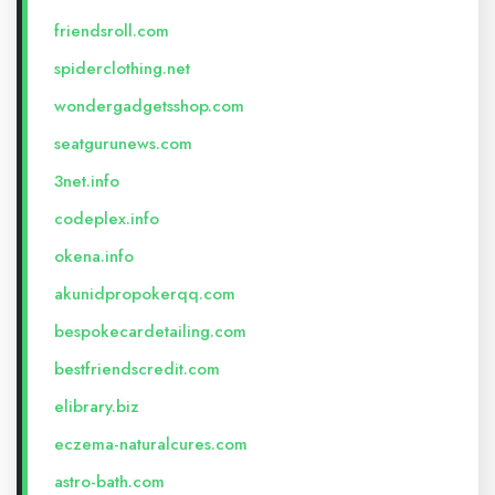
friendsroll.com
spiderclothing.net
wondergadgetsshop.com
seatgurunews.com
3net.info
codeplex.info
okena.info
akunidpropokerqq.com
bespokecardetailing.com
bestfriendscredit.com
elibrary.biz
eczema-naturalcures.com
astro-bath.com