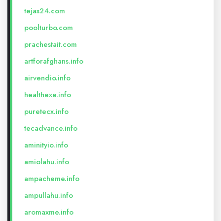
tejas24.com
poolturbo.com
prachestait.com
artforafghans.info
airvendio.info
healthexe.info
puretecx.info
tecadvance.info
aminityio.info
amiolahu.info
ampacheme.info
ampullahu.info
aromaxme.info