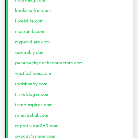
inforuang.com
kindsmarket.com
luvelylife.com
macramb.com
mypet-diary.com
oxweekly.com
panamacitydeckcontractors.com
westfashions.com
toolshandy.com
travelstager.com
trendinspires.com
rannyephul.com
reportradar360.com
swaggyfashion.com