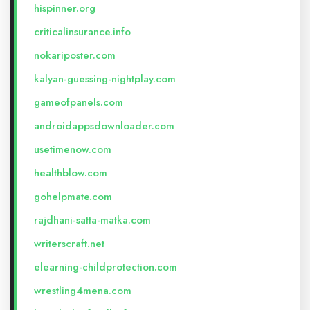
hispinner.org
criticalinsurance.info
nokariposter.com
kalyan-guessing-nightplay.com
gameofpanels.com
androidappsdownloader.com
usetimenow.com
healthblow.com
gohelpmate.com
rajdhani-satta-matka.com
writerscraft.net
elearning-childprotection.com
wrestling4mena.com