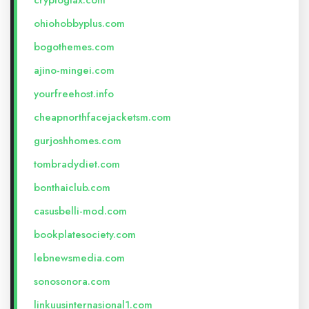
cryptoglax.com
ohiohobbyplus.com
bogothemes.com
ajino-mingei.com
yourfreehost.info
cheapnorthfacejacketsm.com
gurjoshhomes.com
tombradydiet.com
bonthaiclub.com
casusbelli-mod.com
bookplatesociety.com
lebnewsmedia.com
sonosonora.com
linkuusinternasional1.com