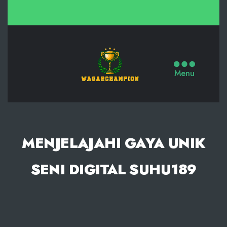
Slot
Mahjong
Menu
Ways
X500,
Slot
Gacor
MENJELAJAHI GAYA UNIK
Malam
SENI DIGITAL SUHU189
Ini
dengan
RTP
Tinggi