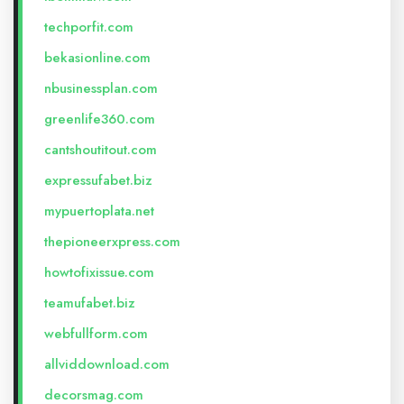
techporfit.com
bekasionline.com
nbusinessplan.com
greenlife360.com
cantshoutitout.com
expressufabet.biz
mypuertoplata.net
thepioneerxpress.com
howtofixissue.com
teamufabet.biz
webfullform.com
allviddownload.com
decorsmag.com