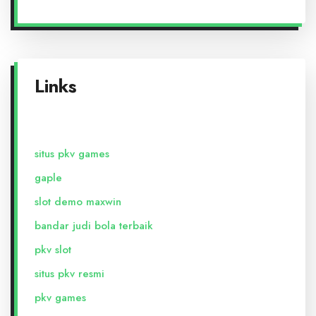
Links
situs pkv games
gaple
slot demo maxwin
bandar judi bola terbaik
pkv slot
situs pkv resmi
pkv games