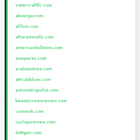
watercraftllc.com
abourge.com
afiliixs.com
alharammallz.com
americanbulletins.com
asespares.com
arabianstime.com
atticabblues.com
autometropolist.com
beautycreamreview.com
coinmoh.com
cyclopsreview.com
dattgen.com