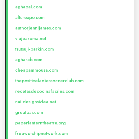
aghapal.com
altu-expo.com
authorjennijames.com
viajearoma.net
tsutsuji-parkin.com
agharab.com
cheapammousa.com
thepositiveladiessoccerclub.com
recetasdecocinafaciles.com
naildesignsidea.net
greatpai.com
paperlanterntheatre.org
freeworshipnetwork.com