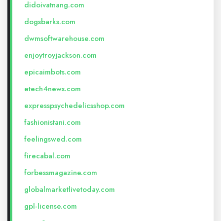
didoivatnang.com
dogsbarks.com
dwmsoftwarehouse.com
enjoytroyjackson.com
epicaimbots.com
etech4news.com
expresspsychedelicsshop.com
fashionistani.com
feelingswed.com
firecabal.com
forbessmagazine.com
globalmarketlivetoday.com
gpl-license.com