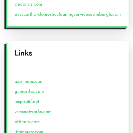
deconds.com
easycartltd-domesticcleaningservicesedinburgh.com
Links
uae-times.com
gamerifys.com
inspiratif.net
vsmsnetworks.com
offthem.com
ibommatv.com