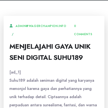
0
ADMIN@WAGERCHAMPION.INFO
COMMENTS
MENJELAJAHI GAYA UNIK
SENI DIGITAL SUHU189
[ad_1]
Suhu189 adalah seniman digital yang karyanya
menonjol karena gaya dan perhatiannya yang
unik terhadap detail. Ciptaannya adalah
perpaduan antara surealisme, fantasi, dan warna