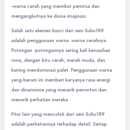
-warna cerah yang memikat pemirsa dan
mengangkutnya ke dunia imajinasi.
Salah satu elemen kunci dari seni Suhu189
adalah penggunaan warna -warna cerahnya.
Potongan -potongannya sering kali kerusuhan
rona, dengan biru cerah, merah muda, dan
kuning mendominasi palet. Penggunaan warna
yang berani ini memberi karyanya rasa energi
dan dinamisme yang menarik penonton dan
menarik perhatian mereka.
Fitur lain yang mencolok dari seni Suhu189
adalah perhatiannya terhadap detail. Setiap