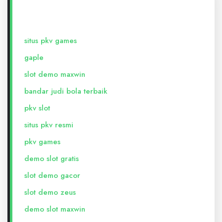
situs pkv games
gaple
slot demo maxwin
bandar judi bola terbaik
pkv slot
situs pkv resmi
pkv games
demo slot gratis
slot demo gacor
slot demo zeus
demo slot maxwin