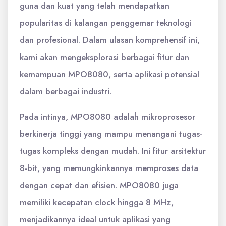
guna dan kuat yang telah mendapatkan
popularitas di kalangan penggemar teknologi
dan profesional. Dalam ulasan komprehensif ini,
kami akan mengeksplorasi berbagai fitur dan
kemampuan MPO8080, serta aplikasi potensial
dalam berbagai industri.
Pada intinya, MPO8080 adalah mikroprosesor
berkinerja tinggi yang mampu menangani tugas-
tugas kompleks dengan mudah. Ini fitur arsitektur
8-bit, yang memungkinkannya memproses data
dengan cepat dan efisien. MPO8080 juga
memiliki kecepatan clock hingga 8 MHz,
menjadikannya ideal untuk aplikasi yang