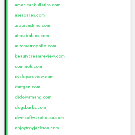
americanbulletins.com
asespares.com
arabianstime.com
atticabblues.com
autometropolist.com
beautycreamreview.com
coinmoh.com
cyclopsreview.com
dattgen.com
didoivatnang.com
dogsbarks.com
dwmsoftwarehouse.com
enjoytroyjackson.com