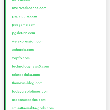
nzdriverlicence.com
pagalguru.com
pcegame.com
pgslot-r2.com
ws-expression.com
zchotels.com
zepfo.com
technologynews5.com
teknoeduka.com
thenews-blog.com
todaycryptotimes.com
usabonuscodes.com
sm-satta-makta-gods.com