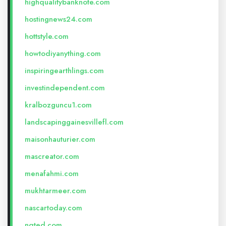
highqualitybanknote.com
hostingnews24.com
hottstyle.com
howtodiyanything.com
inspiringearthlings.com
investindependent.com
kralbozguncu1.com
landscapinggainesvillefl.com
maisonhauturier.com
mascreator.com
menafahmi.com
mukhtarmeer.com
nascartoday.com
nqted.com