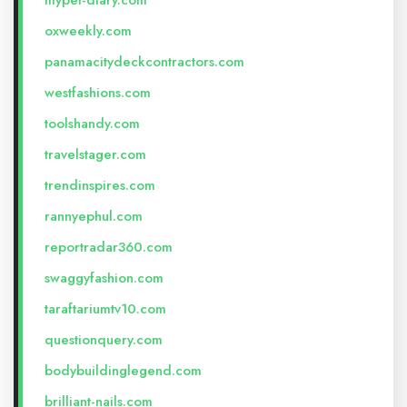
mypet-diary.com
oxweekly.com
panamacitydeckcontractors.com
westfashions.com
toolshandy.com
travelstager.com
trendinspires.com
rannyephul.com
reportradar360.com
swaggyfashion.com
taraftariumtv10.com
questionquery.com
bodybuildinglegend.com
brilliant-nails.com