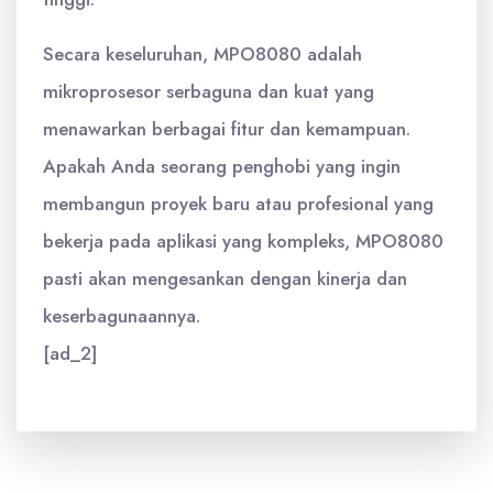
Secara keseluruhan, MPO8080 adalah
mikroprosesor serbaguna dan kuat yang
menawarkan berbagai fitur dan kemampuan.
Apakah Anda seorang penghobi yang ingin
membangun proyek baru atau profesional yang
bekerja pada aplikasi yang kompleks, MPO8080
pasti akan mengesankan dengan kinerja dan
keserbagunaannya.
[ad_2]