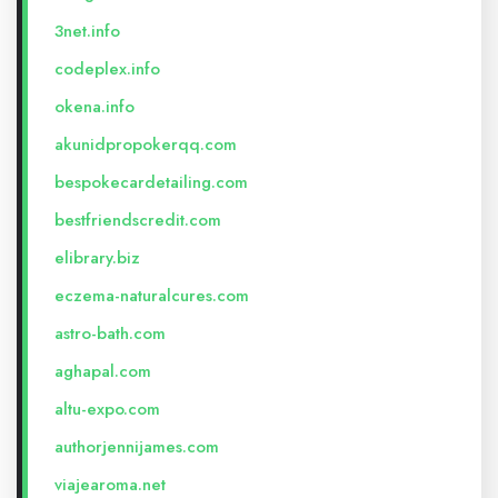
3net.info
codeplex.info
okena.info
akunidpropokerqq.com
bespokecardetailing.com
bestfriendscredit.com
elibrary.biz
eczema-naturalcures.com
astro-bath.com
aghapal.com
altu-expo.com
authorjennijames.com
viajearoma.net