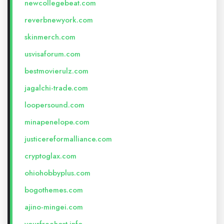
newcollegebeat.com
reverbnewyork.com
skinmerch.com
usvisaforum.com
bestmovierulz.com
jagalchi-trade.com
loopersound.com
minapenelope.com
justicereformalliance.com
cryptoglax.com
ohiohobbyplus.com
bogothemes.com
ajino-mingei.com