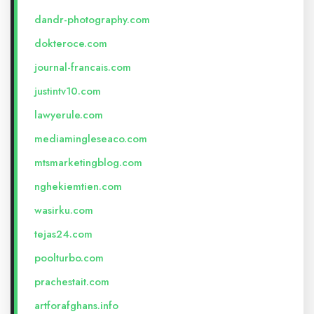
dandr-photography.com
dokteroce.com
journal-francais.com
justintv10.com
lawyerule.com
mediamingleseaco.com
mtsmarketingblog.com
nghekiemtien.com
wasirku.com
tejas24.com
poolturbo.com
prachestait.com
artforafghans.info