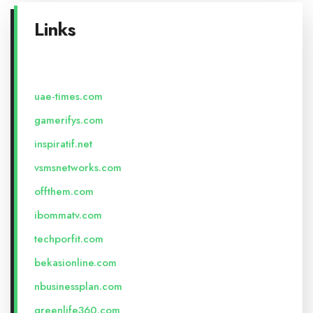
Links
uae-times.com
gamerifys.com
inspiratif.net
vsmsnetworks.com
offthem.com
ibommatv.com
techporfit.com
bekasionline.com
nbusinessplan.com
greenlife360.com