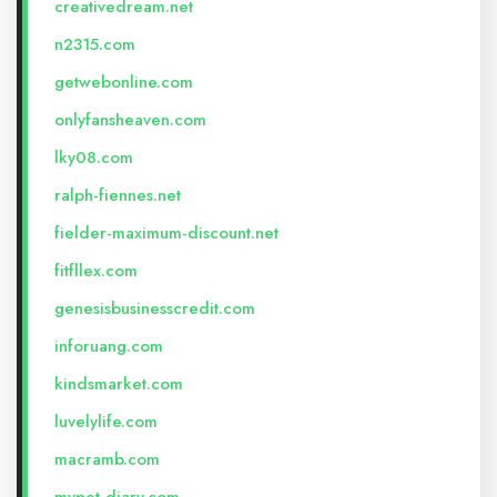
creativedream.net
n2315.com
getwebonline.com
onlyfansheaven.com
lky08.com
ralph-fiennes.net
fielder-maximum-discount.net
fitfllex.com
genesisbusinesscredit.com
inforuang.com
kindsmarket.com
luvelylife.com
macramb.com