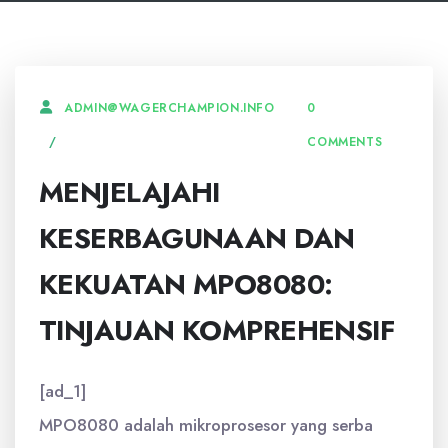
0
ADMIN@WAGERCHAMPION.INFO
COMMENTS
MENJELAJAHI
KESERBAGUNAAN DAN
KEKUATAN MPO8080:
TINJAUAN KOMPREHENSIF
[ad_1]
MPO8080 adalah mikroprosesor yang serba